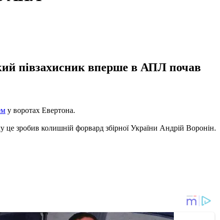
ький півзахисник вперше в АПЛ почав
ем
у воротах Евертона.
му це зробив колишній форвард збірної України Андрій Воронін.