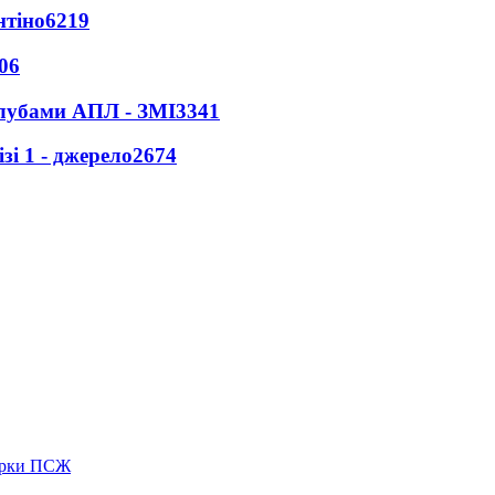
нтіно
6219
06
клубами АПЛ - ЗМІ
3341
і 1 - джерело
2674
зірки ПСЖ