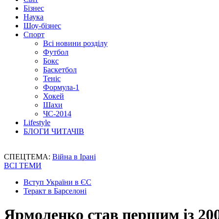
Бізнес
Наука
Шоу-бізнес
Спорт
Всі новини розділу
Футбол
Бокс
Баскетбол
Теніс
Формула-1
Хокей
Шахи
ЧС-2014
Lifestyle
БЛОГИ ЧИТАЧІВ
СПЕЦТЕМА:
Війна в Ірані
ВСІ ТЕМИ
Вступ України в ЄС
Теракт в Барселоні
Ярмоленко став першим із 200