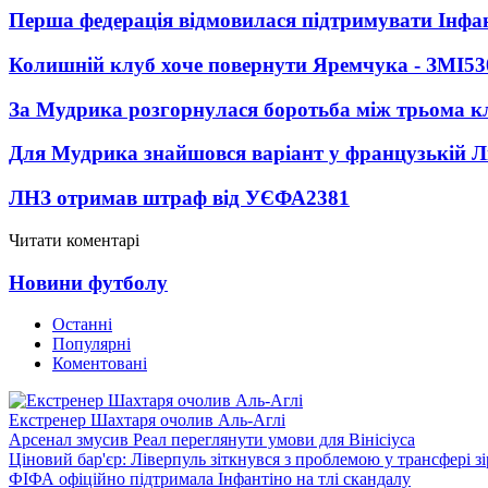
Перша федерація відмовилася підтримувати Інфа
Колишній клуб хоче повернути Яремчука - ЗМІ
53
За Мудрика розгорнулася боротьба між трьома 
Для Мудрика знайшовся варіант у французькій Ліз
ЛНЗ отримав штраф від УЄФА
2381
Читати коментарі
Новини футболу
Останні
Популярні
Коментовані
Екстренер Шахтаря очолив Аль-Аглі
Арсенал змусив Реал переглянути умови для Вінісіуса
Ціновий бар'єр: Ліверпуль зіткнувся з проблемою у трансфері 
ФІФА офіційно підтримала Інфантіно на тлі скандалу