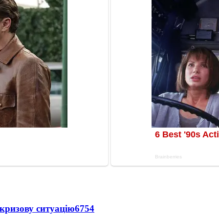
кризову ситуацію
6754