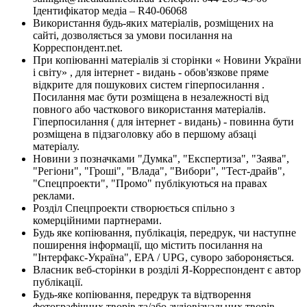
Ідентифікатор медіа – R40-06068
Використання будь-яких матеріалів, розміщених на
сайті, дозволяється за умови посилання на
Корреспондент.net.
При копіюванні матеріалів зі сторінки « Новини України
і світу» , для інтернет - видань - обов'язкове пряме
відкрите для пошукових систем гіперпосилання .
Посилання має бути розміщена в незалежності від
повного або часткового використання матеріалів.
Гіперпосилання ( для інтернет - видань) - повинна бути
розміщена в підзаголовку або в першому абзаці
матеріалу.
Новини з позначками "Думка", "Експертиза", "Заява",
"Регіони", "Гроші", "Влада", "Вибори", "Тест-драйв",
"Спецпроекти", "Промо" публікуються на правах
реклами.
Розділ Спецпроекти створюється спільно з
комерційними партнерами.
Будь яке копіювання, публікація, передрук, чи наступне
поширення інформації, що містить посилання на
"Інтерфакс-Україна", EPA / UPG, суворо забороняється.
Власник веб-сторінки в розділі Я-Корреспондент є автор
публікації.
Будь-яке копіювання, передрук та відтворення
фотографічних творів та/або аудіовізуальних творів