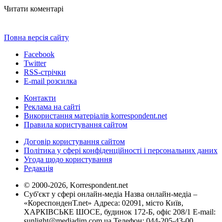
Читати коментарі
Повна версія сайту
Facebook
Twitter
RSS-стрічки
E-mail розсилка
Контакти
Реклама на сайті
Використання матеріалів korrespondent.net
Правила користування сайтом
Договір користування сайтом
Політика у сфері конфіденційності і персональних даних
Угода щодо користування
Редакція
© 2000-2026, Korrespondent.net
Суб'єкт у сфері онлайн-медіа Назва онлайн-медіа –
«КореспонденТ.net» Адреса: 02091, місто Київ,
ХАРКІВСЬКЕ ШОСЕ, будинок 172-Б, офіс 208/1 E-mail:
sunlight@mediadim.com.ua
Телефон: 044-205-43-00