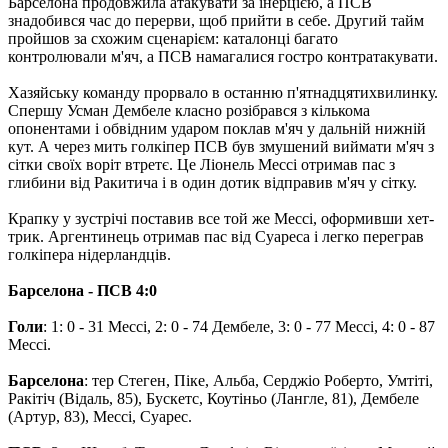
Барселона продовжила атакувати за інерцією, а ПСВ
знадобився час до перерви, щоб прийти в себе.
Другий тайм
пройшов за схожим сценарієм: каталонці багато
контролювали м'яч, а ПСВ намагалися гостро контратакувати.
Хазяйську команду прорвало в останню п'ятнадцятихвилинку.
Спершу Усман Дембеле класно розібрався з кількома
опонентами і обвідним ударом поклав м'яч у дальній нижній
кут.
А через мить голкіпер ПСВ був змушений виймати м'яч з
сітки своїх воріт втретє.
Це Ліонель Мессі отримав пас з
глибини від Ракитича і в один дотик відправив м'яч у сітку.
Крапку у зустрічі поставив все той же Мессі, оформивши хет-
трик.
Аргентинець отримав пас від Суареса і легко переграв
голкіпера нідерландців.
Барселона - ПСВ 4:0
Голи
: 1: 0 - 31 Мессі, 2: 0 - 74 Дембеле, 3: 0 - 77 Мессі, 4: 0 - 87
Мессі.
Барселона
: тер Стеген, Піке, Альба, Серджіо Роберто, Умтіті,
Ракітіч (Відаль, 85), Бускетс, Коутіньо (Лангле, 81), Дембеле
(Артур, 83), Мессі, Суарес.