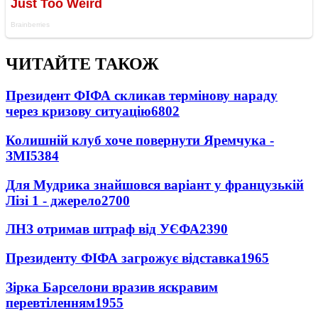
ЧИТАЙТЕ ТАКОЖ
Президент ФІФА скликав термінову нараду
через кризову ситуацію
6802
Колишній клуб хоче повернути Яремчука -
ЗМІ
5384
Для Мудрика знайшовся варіант у французькій
Лізі 1 - джерело
2700
ЛНЗ отримав штраф від УЄФА
2390
Президенту ФІФА загрожує відставка
1965
Зірка Барселони вразив яскравим
перевтіленням
1955