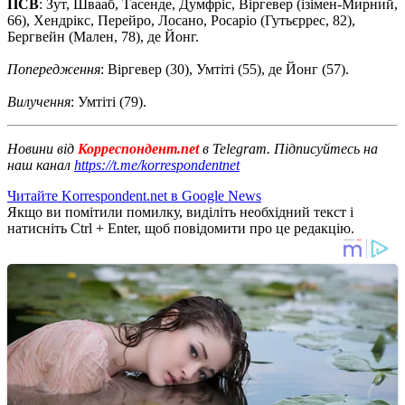
ПСВ
: Зут, Швааб, Тасенде, Думфріс, Віргевер (ізімен-Мирний,
66), Хендрікс, Перейро, Лосано, Росаріо (Гутьєррес, 82),
Бергвейн (Мален, 78), де Йонг.
Попередження
: Віргевер (30), Умтіті (55), де Йонг (57).
Вилучення
: Умтіті (79).
Новини від
Корреспондент.net
в Telegram. Підписуйтесь на
наш канал
https://t.me/korrespondentnet
Читайте Korrespondent.net в Google News
Якщо ви помітили помилку, виділіть необхідний текст і
натисніть Ctrl + Enter, щоб повідомити про це редакцію.