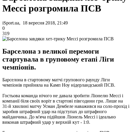
Мессі розгромила ПСВ
iSport.ua, 18 вересня 2018, 21:49
0
319
Барселона з великої перемоги
стартувала в груповому етапі Ліги
чемпіонів.
Барселона в стартовому матчі групового раунду Ліги
чемпіонів прийняла на Камп Ноу нідерландський ПСВ.
Гостьова команда нічого не давала зробити Ліонелю Мессі і
компанії біля своїх воріт в стартові півгодини гри.
Лише на
31-й хвилині матчу Усман Дембеле наважився на соло-прохід і
заробив штрафний удар на підступах до штрафного
майданчика.
До м'яча підійшов Ліонель Мессі і ідеально
виконав штрафний удар у верхній кут - 1:0.