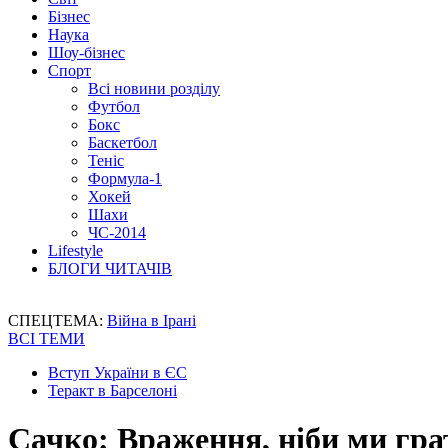
Бізнес
Наука
Шоу-бізнес
Спорт
Всі новини розділу
Футбол
Бокс
Баскетбол
Теніс
Формула-1
Хокей
Шахи
ЧС-2014
Lifestyle
БЛОГИ ЧИТАЧІВ
СПЕЦТЕМА:
Війна в Ірані
ВСІ ТЕМИ
Вступ України в ЄС
Теракт в Барселоні
Сачко: Враження, ніби ми гра