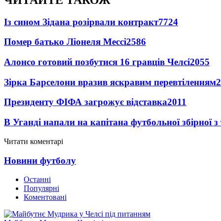
Із сином Зідана розірвали контракт
7724
Помер батько Ліонеля Мессі
2586
Алонсо готовий позбутися 16 гравців Челсі
2055
Зірка Барселони вразив яскравим перевтіленням
2
Президенту ФІФА загрожує відставка
2011
В Уганді напали на капітана футбольної збірної з
Читати коментарі
Новини футболу
Останні
Популярні
Коментовані