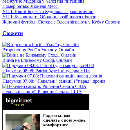
Майбутнє Мудрика у Челсі під питанням
Помер батько Ліонеля Мессі
УПЛ: Лівий Берег та Кудрівка зіграли внічию
УПЛ: Буковина та Оболонь розійшлися нічиєю
Жіночий футбол: Сістерс з Одеси зіграють у Кубку Європи
Сюжети
Вторгнення Росії в Україну. Онлайн
Війна на Близькому Сході. Онлайн
Підсумки 08.08: Patriot буде і мінус два НПЗ
Підсумки 07.08: "Пекельні" санкції і "парад" дронів
Пекельні санкції. Рішення Сената США