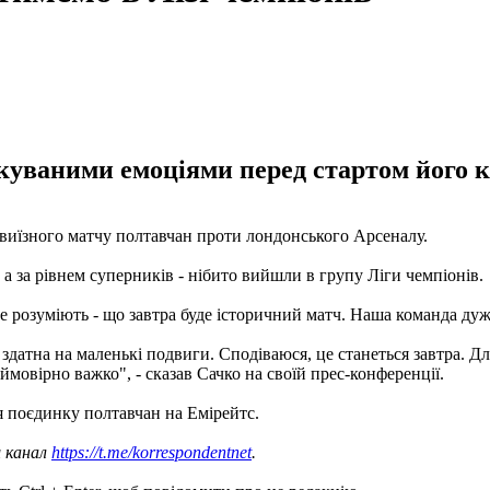
куваними емоціями перед стартом його к
виїзного матчу полтавчан проти лондонського Арсеналу.
а за рівнем суперників - нібито вийшли в групу Ліги чемпіонів.
е розуміють - що завтра буде історичний матч. Наша команда дуже
тна на маленькі подвиги. Сподіваюся, це станеться завтра. Для 
ймовірно важко", - сказав Сачко на своїй прес-конференції.
 поєдинку полтавчан на Емірейтс.
ш канал
https://t.me/korrespondentnet
.