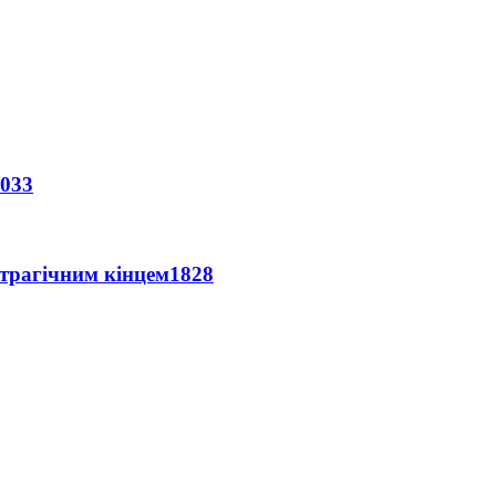
033
 трагічним кінцем
1828