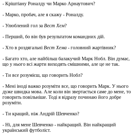
- Кріштіану Роналду чи Марко Арнаутович?
- Марко, пробач, але я скажу - Роналду.
- Улюблений гол за
Вест Хем
?
- Перший, бо він був результатом командних дій.
- Хто в роздягальні
Вест Хема
- головний жартівник?
- Багато хто, але найбільш балакучий Марк Нобл. Він думає,
що у нього всі жарти виходять смішними, але це не так.
- Ти все розумієш, що говорить Нобл?
- Мені іноді важко розуміти все, що говорить Марк. У нього
дуже швидка мова. Але коли він звертається саме до мене, то
говорить повільніше. Тоді я відразу починаю його добре
розуміти.
- Ти кращий, ніж Андрій Шевченко?
- Ні, для мене Шевченко - найкращий. Він найкращий
український футболіст.