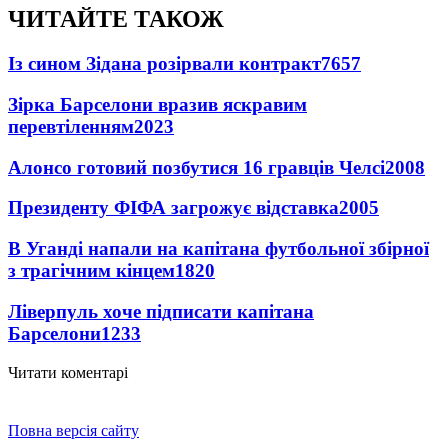
ЧИТАЙТЕ ТАКОЖ
Із сином Зідана розірвали контракт
7657
Зірка Барселони вразив яскравим
перевтіленням
2023
Алонсо готовий позбутися 16 гравців Челсі
2008
Президенту ФІФА загрожує відставка
2005
В Уганді напали на капітана футбольної збірної
з трагічним кінцем
1820
Ліверпуль хоче підписати капітана
Барселони
1233
Читати коментарі
Повна версія сайту