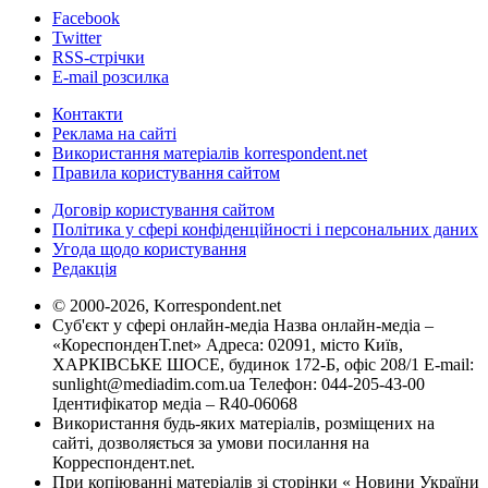
Facebook
Twitter
RSS-стрічки
E-mail розсилка
Контакти
Реклама на сайті
Використання матеріалів korrespondent.net
Правила користування сайтом
Договір користування сайтом
Політика у сфері конфіденційності і персональних даних
Угода щодо користування
Редакція
© 2000-2026, Korrespondent.net
Суб'єкт у сфері онлайн-медіа Назва онлайн-медіа –
«КореспонденТ.net» Адреса: 02091, місто Київ,
ХАРКІВСЬКЕ ШОСЕ, будинок 172-Б, офіс 208/1 E-mail:
sunlight@mediadim.com.ua
Телефон: 044-205-43-00
Ідентифікатор медіа – R40-06068
Використання будь-яких матеріалів, розміщених на
сайті, дозволяється за умови посилання на
Корреспондент.net.
При копіюванні матеріалів зі сторінки « Новини України