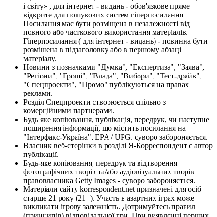
і світу» , для інтернет - видань - обов'язкове пряме
відкрите для пошукових систем гіперпосилання .
Посилання має бути розміщена в незалежності від
повного або часткового використання матеріалів.
Гіперпосилання ( для інтернет - видань) - повинна бути
розміщена в підзаголовку або в першому абзаці
матеріалу.
Новини з позначками "Думка", "Експертиза", "Заява",
"Регіони", "Гроші", "Влада", "Вибори", "Тест-драйв",
"Спецпроекти", "Промо" публікуються на правах
реклами.
Розділ Спецпроекти створюється спільно з
комерційними партнерами.
Будь яке копіювання, публікація, передрук, чи наступне
поширення інформації, що містить посилання на
"Інтерфакс-Україна", EPA / UPG, суворо забороняється.
Власник веб-сторінки в розділі Я-Корреспондент є автор
публікації.
Будь-яке копіювання, передрук та відтворення
фотографічних творів та/або аудіовізуальних творів
правовласника Getty Images - суворо забороняється.
Матеріали сайту korrespondent.net призначені для осіб
старше 21 року (21+). Участь в азартних іграх може
викликати ігрову залежність. Дотримуйтесь правил
(принципів) відповідальної гри. При виявленні перших