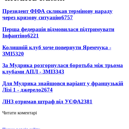
Президент ФІФА скликав термінову нараду
через кризову ситуацію
6757
Перша федерація відмовилася підтримувати
Інфантіно
6221
Колишній клуб хоче повернути Яремчука -
ЗМІ
5320
За Мудрика розгорнулася боротьба між трьома
клубами АПЛ - ЗМІ
3343
Для Мудрика знайшовся варіант у французькій
Лізі 1 - джерело
2674
ЛНЗ отримав штраф від УЄФА
2381
Читати коментарі