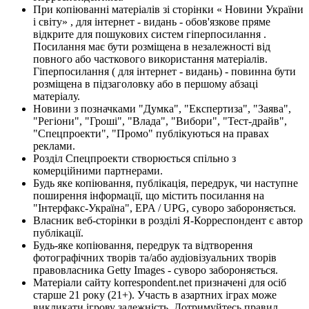
При копіюванні матеріалів зі сторінки « Новини України
і світу» , для інтернет - видань - обов'язкове пряме
відкрите для пошукових систем гіперпосилання .
Посилання має бути розміщена в незалежності від
повного або часткового використання матеріалів.
Гіперпосилання ( для інтернет - видань) - повинна бути
розміщена в підзаголовку або в першому абзаці
матеріалу.
Новини з позначками "Думка", "Експертиза", "Заява",
"Регіони", "Гроші", "Влада", "Вибори", "Тест-драйв",
"Спецпроекти", "Промо" публікуються на правах
реклами.
Розділ Спецпроекти створюється спільно з
комерційними партнерами.
Будь яке копіювання, публікація, передрук, чи наступне
поширення інформації, що містить посилання на
"Інтерфакс-Україна", EPA / UPG, суворо забороняється.
Власник веб-сторінки в розділі Я-Корреспондент є автор
публікації.
Будь-яке копіювання, передрук та відтворення
фотографічних творів та/або аудіовізуальних творів
правовласника Getty Images - суворо забороняється.
Матеріали сайту korrespondent.net призначені для осіб
старше 21 року (21+). Участь в азартних іграх може
викликати ігрову залежність. Дотримуйтесь правил