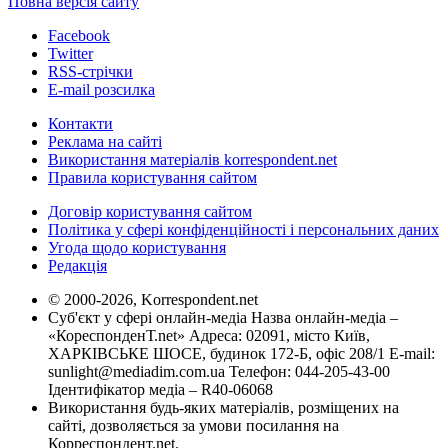
Повна версія сайту
Facebook
Twitter
RSS-стрічки
E-mail розсилка
Контакти
Реклама на сайті
Використання матеріалів korrespondent.net
Правила користування сайтом
Договір користування сайтом
Політика у сфері конфіденційності і персональних даних
Угода щодо користування
Редакція
© 2000-2026, Korrespondent.net
Суб'єкт у сфері онлайн-медіа Назва онлайн-медіа –
«КореспонденТ.net» Адреса: 02091, місто Київ,
ХАРКІВСЬКЕ ШОСЕ, будинок 172-Б, офіс 208/1 E-mail:
sunlight@mediadim.com.ua
Телефон: 044-205-43-00
Ідентифікатор медіа – R40-06068
Використання будь-яких матеріалів, розміщених на
сайті, дозволяється за умови посилання на
Корреспондент.net.