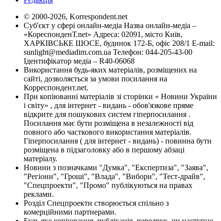
© 2000-2026, Korrespondent.net
Суб'єкт у сфері онлайн-медіа Назва онлайн-медіа –
«КореспонденТ.net» Адреса: 02091, місто Київ,
ХАРКІВСЬКЕ ШОСЕ, будинок 172-Б, офіс 208/1 E-mail:
sunlight@mediadim.com.ua
Телефон: 044-205-43-00
Ідентифікатор медіа – R40-06068
Використання будь-яких матеріалів, розміщених на
сайті, дозволяється за умови посилання на
Корреспондент.net.
При копіюванні матеріалів зі сторінки « Новини України
і світу» , для інтернет - видань - обов'язкове пряме
відкрите для пошукових систем гіперпосилання .
Посилання має бути розміщена в незалежності від
повного або часткового використання матеріалів.
Гіперпосилання ( для інтернет - видань) - повинна бути
розміщена в підзаголовку або в першому абзаці
матеріалу.
Новини з позначками "Думка", "Експертиза", "Заява",
"Регіони", "Гроші", "Влада", "Вибори", "Тест-драйв",
"Спецпроекти", "Промо" публікуються на правах
реклами.
Розділ Спецпроекти створюється спільно з
комерційними партнерами.
Будь яке копіювання, публікація, передрук, чи наступне