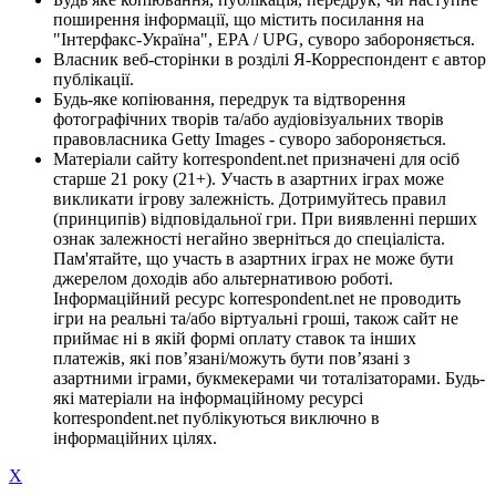
поширення інформації, що містить посилання на
"Інтерфакс-Україна", EPA / UPG, суворо забороняється.
Власник веб-сторінки в розділі Я-Корреспондент є автор
публікації.
Будь-яке копіювання, передрук та відтворення
фотографічних творів та/або аудіовізуальних творів
правовласника Getty Images - суворо забороняється.
Матеріали сайту korrespondent.net призначені для осіб
старше 21 року (21+). Участь в азартних іграх може
викликати ігрову залежність. Дотримуйтесь правил
(принципів) відповідальної гри. При виявленні перших
ознак залежності негайно зверніться до спеціаліста.
Пам'ятайте, що участь в азартних іграх не може бути
джерелом доходів або альтернативою роботі.
Інформаційний ресурс korrespondent.net не проводить
ігри на реальні та/або віртуальні гроші, також сайт не
приймає ні в якій формі оплату ставок та інших
платежів, які пов’язані/можуть бути пов’язані з
азартними іграми, букмекерами чи тоталізаторами. Будь-
які матеріали на інформаційному ресурсі
korrespondent.net публікуються виключно в
інформаційних цілях.
X