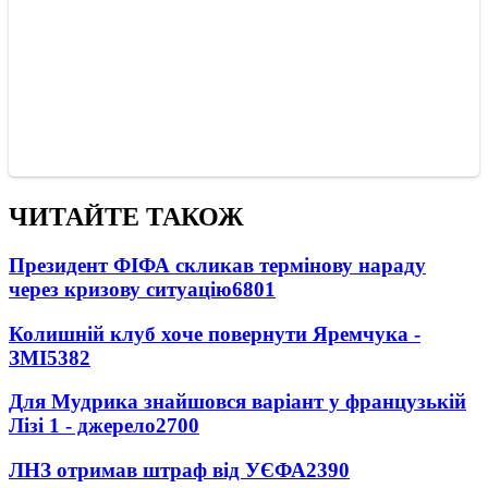
ЧИТАЙТЕ ТАКОЖ
Президент ФІФА скликав термінову нараду
через кризову ситуацію
6801
Колишній клуб хоче повернути Яремчука -
ЗМІ
5382
Для Мудрика знайшовся варіант у французькій
Лізі 1 - джерело
2700
ЛНЗ отримав штраф від УЄФА
2390