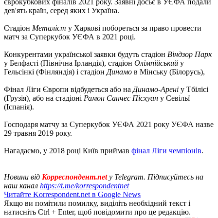
єврокубкових фіналів 2021 року. Заявні досьє в УЄФА подали
дев'ять країн, серед яких і Україна.
Стадіон
Металіст
у Харкові побореться за право провести
матч за Суперкубок УЄФА в 2021 році.
Конкурентами української заявки будуть стадіон
Віндзор Парк
у Белфасті (Північна Ірландія), стадіон
Олімпійський
у
Гельсінкі (Фінляндія) і стадіон
Динамо
в Мінську (Білорусь),
Фінал Ліги Європи відбудеться або на
Динамо-Арені
у Тбілісі
(Грузія), або на стадіоні
Рамон Санчес Пісхуан
у Севільї
(Іспанія).
Господаря матчу за Суперкубок УЄФА 2021 року УЄФА назве
29 травня 2019 року.
Нагадаємо, у 2018 році Київ приймав
фінал Ліги чемпіонів
.
Новини від
Корреспондент.net
у Telegram. Підписуйтесь на
наш канал
https://t.me/korrespondentnet
Читайте Korrespondent.net в Google News
Якщо ви помітили помилку, виділіть необхідний текст і
натисніть Ctrl + Enter, щоб повідомити про це редакцію.