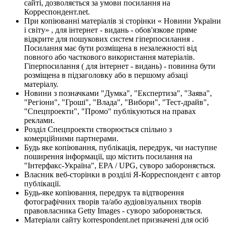
сайті, дозволяється за умови посилання на
Корреспондент.net.
При копіюванні матеріалів зі сторінки « Новини України
і світу» , для інтернет - видань - обов'язкове пряме
відкрите для пошукових систем гіперпосилання .
Посилання має бути розміщена в незалежності від
повного або часткового використання матеріалів.
Гіперпосилання ( для інтернет - видань) - повинна бути
розміщена в підзаголовку або в першому абзаці
матеріалу.
Новини з позначками "Думка", "Експертиза", "Заява",
"Регіони", "Гроші", "Влада", "Вибори", "Тест-драйв",
"Спецпроекти", "Промо" публікуються на правах
реклами.
Розділ Спецпроекти створюється спільно з
комерційними партнерами.
Будь яке копіювання, публікація, передрук, чи наступне
поширення інформації, що містить посилання на
"Інтерфакс-Україна", EPA / UPG, суворо забороняється.
Власник веб-сторінки в розділі Я-Корреспондент є автор
публікації.
Будь-яке копіювання, передрук та відтворення
фотографічних творів та/або аудіовізуальних творів
правовласника Getty Images - суворо забороняється.
Матеріали сайту korrespondent.net призначені для осіб