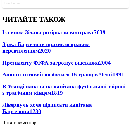
ЧИТАЙТЕ ТАКОЖ
Із сином Зідана розірвали контракт
7639
Зірка Барселони вразив яскравим
перевтіленням
2020
Президенту ФІФА загрожує відставка
2004
Алонсо готовий позбутися 16 гравців Челсі
1991
В Уганді напали на капітана футбольної збірної
з трагічним кінцем
1819
Ліверпуль хоче підписати капітана
Барселони
1230
Читати коментарі