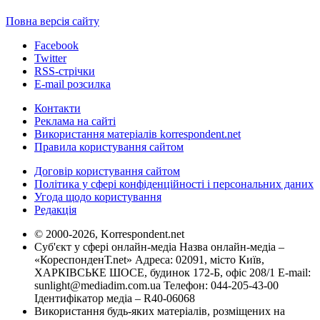
Повна версія сайту
Facebook
Twitter
RSS-стрічки
E-mail розсилка
Контакти
Реклама на сайті
Використання матеріалів korrespondent.net
Правила користування сайтом
Договір користування сайтом
Політика у сфері конфіденційності і персональних даних
Угода щодо користування
Редакція
© 2000-2026, Korrespondent.net
Суб'єкт у сфері онлайн-медіа Назва онлайн-медіа –
«КореспонденТ.net» Адреса: 02091, місто Київ,
ХАРКІВСЬКЕ ШОСЕ, будинок 172-Б, офіс 208/1 E-mail:
sunlight@mediadim.com.ua
Телефон: 044-205-43-00
Ідентифікатор медіа – R40-06068
Використання будь-яких матеріалів, розміщених на