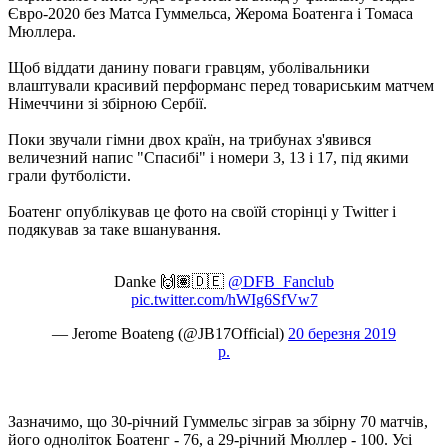
Євро-2020 без Матса Гуммельса, Жерома Боатенга і Томаса
Мюллера.
Щоб віддати данину поваги гравцям, уболівальники
влаштували красивий перформанс перед товариським матчем
Німеччини зі збірною Сербії.
Поки звучали гімни двох країн, на трибунах з'явився
величезний напис "Спасибі" і номери 3, 13 і 17, під якими
грали футболісти.
Боатенг опублікував це фото на своїй сторінці у Twitter і
подякував за таке вшанування.
Danke 🙌🏽🇩🇪
@DFB_Fanclub
pic.twitter.com/hWIg6SfVw7
— Jerome Boateng (@JB17Official)
20 березня 2019
р.
Зазначимо, що 30-річний Гуммельс зіграв за збірну 70 матчів,
його одноліток Боатенг - 76, а 29-річний Мюллер - 100. Усі