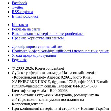
Facebook
Twitter
RSS-стрічки
E-mail розсилка
Контакти
Реклама на сайті
Використання матеріалів korrespondent.net
Правила користування сайтом
Договір користування сайтом
Політика у сфері конфіденційності і персональних даних
Угода щодо користування
Редакція
© 2000-2026, Korrespondent.net
Суб'єкт у сфері онлайн-медіа Назва онлайн-медіа –
«КореспонденТ.net» Адреса: 02091, місто Київ,
ХАРКІВСЬКЕ ШОСЕ, будинок 172-Б, офіс 208/1 E-mail:
sunlight@mediadim.com.ua
Телефон: 044-205-43-00
Ідентифікатор медіа – R40-06068
Використання будь-яких матеріалів, розміщених на
сайті, дозволяється за умови посилання на
Корреспондент.net.
При копіюванні матеріалів зі сторінки « Новини України