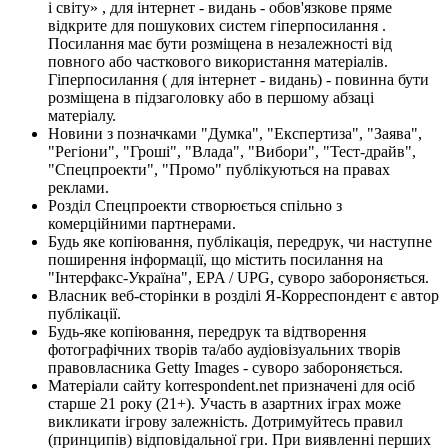
і світу» , для інтернет - видань - обов'язкове пряме
відкрите для пошукових систем гіперпосилання .
Посилання має бути розміщена в незалежності від
повного або часткового використання матеріалів.
Гіперпосилання ( для інтернет - видань) - повинна бути
розміщена в підзаголовку або в першому абзаці
матеріалу.
Новини з позначками "Думка", "Експертиза", "Заява",
"Регіони", "Гроші", "Влада", "Вибори", "Тест-драйв",
"Спецпроекти", "Промо" публікуються на правах
реклами.
Розділ Спецпроекти створюється спільно з
комерційними партнерами.
Будь яке копіювання, публікація, передрук, чи наступне
поширення інформації, що містить посилання на
"Інтерфакс-Україна", EPA / UPG, суворо забороняється.
Власник веб-сторінки в розділі Я-Корреспондент є автор
публікації.
Будь-яке копіювання, передрук та відтворення
фотографічних творів та/або аудіовізуальних творів
правовласника Getty Images - суворо забороняється.
Матеріали сайту korrespondent.net призначені для осіб
старше 21 року (21+). Участь в азартних іграх може
викликати ігрову залежність. Дотримуйтесь правил
(принципів) відповідальної гри. При виявленні перших