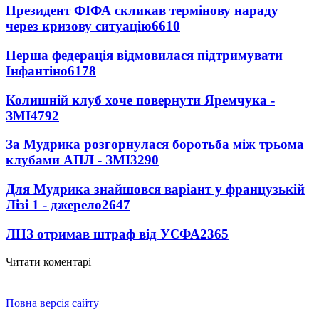
Президент ФІФА скликав термінову нараду
через кризову ситуацію
6610
Перша федерація відмовилася підтримувати
Інфантіно
6178
Колишній клуб хоче повернути Яремчука -
ЗМІ
4792
За Мудрика розгорнулася боротьба між трьома
клубами АПЛ - ЗМІ
3290
Для Мудрика знайшовся варіант у французькій
Лізі 1 - джерело
2647
ЛНЗ отримав штраф від УЄФА
2365
Читати коментарі
Повна версія сайту