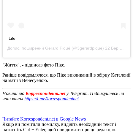
Life.
Допис, поширений
Gerard Piqué
(@3gerardpique)
22 Бер 2019 р. о 3:10 PDT
"Життя", - підписав фото Піке.
Раніше повідомлялося, що Піке викликаний в збірну Каталонії
на матч з Венесуелою.
Новини від
Корреспондент.net
у Telegram. Підписуйтесь на
наш канал
https://t.me/korrespondentnet
.
Читайте Korrespondent.net в Google News
Якщо ви помітили помилку, виділіть необхідний текст і
натисніть Ctrl + Enter, щоб повідомити про це редакцію.