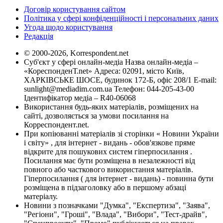
Договір користування сайтом
Політика у сфері конфіденційності і персональних даних
Угода щодо користування
Редакція
© 2000-2026, Korrespondent.net
Суб'єкт у сфері онлайн-медіа Назва онлайн-медіа –
«КореспонденТ.net» Адреса: 02091, місто Київ,
ХАРКІВСЬКЕ ШОСЕ, будинок 172-Б, офіс 208/1 E-mail:
sunlight@mediadim.com.ua
Телефон: 044-205-43-00
Ідентифікатор медіа – R40-06068
Використання будь-яких матеріалів, розміщених на
сайті, дозволяється за умови посилання на
Корреспондент.net.
При копіюванні матеріалів зі сторінки « Новини України
і світу» , для інтернет - видань - обов'язкове пряме
відкрите для пошукових систем гіперпосилання .
Посилання має бути розміщена в незалежності від
повного або часткового використання матеріалів.
Гіперпосилання ( для інтернет - видань) - повинна бути
розміщена в підзаголовку або в першому абзаці
матеріалу.
Новини з позначками "Думка", "Експертиза", "Заява",
"Регіони", "Гроші", "Влада", "Вибори", "Тест-драйв",