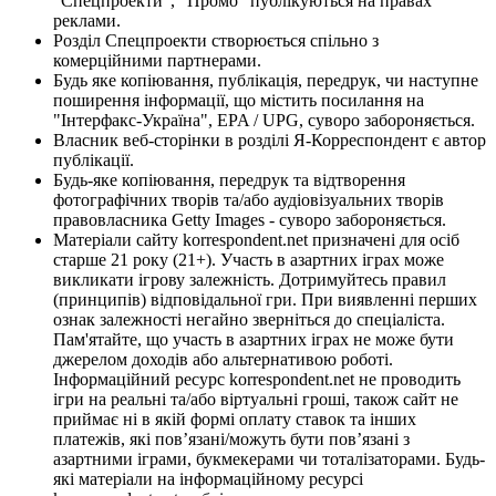
"Спецпроекти", "Промо" публікуються на правах
реклами.
Розділ Спецпроекти створюється спільно з
комерційними партнерами.
Будь яке копіювання, публікація, передрук, чи наступне
поширення інформації, що містить посилання на
"Інтерфакс-Україна", EPA / UPG, суворо забороняється.
Власник веб-сторінки в розділі Я-Корреспондент є автор
публікації.
Будь-яке копіювання, передрук та відтворення
фотографічних творів та/або аудіовізуальних творів
правовласника Getty Images - суворо забороняється.
Матеріали сайту korrespondent.net призначені для осіб
старше 21 року (21+). Участь в азартних іграх може
викликати ігрову залежність. Дотримуйтесь правил
(принципів) відповідальної гри. При виявленні перших
ознак залежності негайно зверніться до спеціаліста.
Пам'ятайте, що участь в азартних іграх не може бути
джерелом доходів або альтернативою роботі.
Інформаційний ресурс korrespondent.net не проводить
ігри на реальні та/або віртуальні гроші, також сайт не
приймає ні в якій формі оплату ставок та інших
платежів, які пов’язані/можуть бути пов’язані з
азартними іграми, букмекерами чи тоталізаторами. Будь-
які матеріали на інформаційному ресурсі