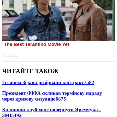
ЧИТАЙТЕ ТАКОЖ
Із сином Зідана розірвали контракт
7582
Президент ФІФА скликав термінову нараду
через кризову ситуацію
6875
Колишній клуб хоче повернути Яремчука -
ЗМІ
5492