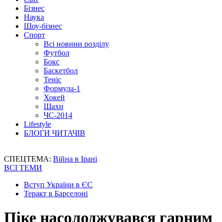
Бізнес
Наука
Шоу-бізнес
Спорт
Всі новини розділу
Футбол
Бокс
Баскетбол
Теніс
Формула-1
Хокей
Шахи
ЧС-2014
Lifestyle
БЛОГИ ЧИТАЧІВ
СПЕЦТЕМА:
Війна в Ірані
ВСІ ТЕМИ
Вступ України в ЄС
Теракт в Барселоні
Піке насолоджувався гарним