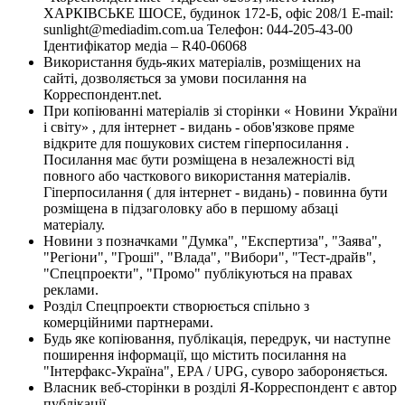
ХАРКІВСЬКЕ ШОСЕ, будинок 172-Б, офіс 208/1 E-mail:
sunlight@mediadim.com.ua
Телефон: 044-205-43-00
Ідентифікатор медіа – R40-06068
Використання будь-яких матеріалів, розміщених на
сайті, дозволяється за умови посилання на
Корреспондент.net.
При копіюванні матеріалів зі сторінки « Новини України
і світу» , для інтернет - видань - обов'язкове пряме
відкрите для пошукових систем гіперпосилання .
Посилання має бути розміщена в незалежності від
повного або часткового використання матеріалів.
Гіперпосилання ( для інтернет - видань) - повинна бути
розміщена в підзаголовку або в першому абзаці
матеріалу.
Новини з позначками "Думка", "Експертиза", "Заява",
"Регіони", "Гроші", "Влада", "Вибори", "Тест-драйв",
"Спецпроекти", "Промо" публікуються на правах
реклами.
Розділ Спецпроекти створюється спільно з
комерційними партнерами.
Будь яке копіювання, публікація, передрук, чи наступне
поширення інформації, що містить посилання на
"Інтерфакс-Україна", EPA / UPG, суворо забороняється.
Власник веб-сторінки в розділі Я-Корреспондент є автор
публікації.