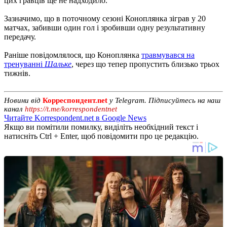
цих гравців ще не надходило.
Зазначимо, що в поточному сезоні Коноплянка зіграв у 20
матчах, забивши один гол і зробивши одну результативну
передачу.
Раніше повідомлялося, що Коноплянка
травмувався на
тренуванні
Шальке
, через що тепер пропустить близько трьох
тижнів.
Новини від
Корреспондент.net
у Telegram. Підписуйтесь на наш
канал
https://t.me/korrespondentnet
Читайте Korrespondent.net в Google News
Якщо ви помітили помилку, виділіть необхідний текст і
натисніть Ctrl + Enter, щоб повідомити про це редакцію.