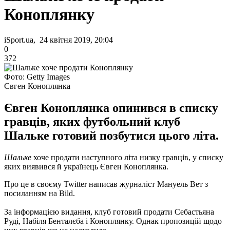
Коноплянку
iSport.ua, 24 квітня 2019, 20:04
0
372
Фото: Getty Images
Євген Коноплянка
Євген Коноплянка опинився в списку
гравців, яких футбольний клуб
Шальке готовий позбутися цього літа.
Шальке
хоче продати наступного літа низку гравців, у списку
яких виявився й українець Євген Коноплянка.
Про це в своєму Twitter написав журналіст Мануель Вет з
посиланням на Bild.
За інформацією видання, клуб готовий продати Себастьяна
Руді, Набіля Бенталєба і Коноплянку. Однак пропозицій щодо