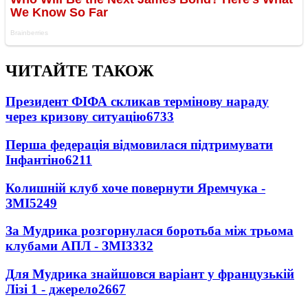
ЧИТАЙТЕ ТАКОЖ
Президент ФІФА скликав термінову нараду
через кризову ситуацію
6733
Перша федерація відмовилася підтримувати
Інфантіно
6211
Колишній клуб хоче повернути Яремчука -
ЗМІ
5249
За Мудрика розгорнулася боротьба між трьома
клубами АПЛ - ЗМІ
3332
Для Мудрика знайшовся варіант у французькій
Лізі 1 - джерело
2667