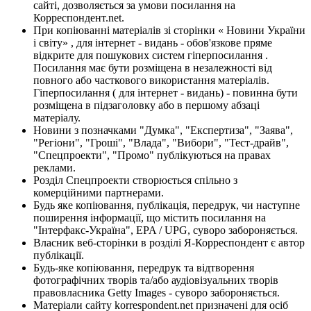
сайті, дозволяється за умови посилання на
Корреспондент.net.
При копіюванні матеріалів зі сторінки « Новини України
і світу» , для інтернет - видань - обов'язкове пряме
відкрите для пошукових систем гіперпосилання .
Посилання має бути розміщена в незалежності від
повного або часткового використання матеріалів.
Гіперпосилання ( для інтернет - видань) - повинна бути
розміщена в підзаголовку або в першому абзаці
матеріалу.
Новини з позначками "Думка", "Експертиза", "Заява",
"Регіони", "Гроші", "Влада", "Вибори", "Тест-драйв",
"Спецпроекти", "Промо" публікуються на правах
реклами.
Розділ Спецпроекти створюється спільно з
комерційними партнерами.
Будь яке копіювання, публікація, передрук, чи наступне
поширення інформації, що містить посилання на
"Інтерфакс-Україна", EPA / UPG, суворо забороняється.
Власник веб-сторінки в розділі Я-Корреспондент є автор
публікації.
Будь-яке копіювання, передрук та відтворення
фотографічних творів та/або аудіовізуальних творів
правовласника Getty Images - суворо забороняється.
Матеріали сайту korrespondent.net призначені для осіб