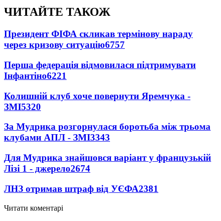
ЧИТАЙТЕ ТАКОЖ
Президент ФІФА скликав термінову нараду
через кризову ситуацію
6757
Перша федерація відмовилася підтримувати
Інфантіно
6221
Колишній клуб хоче повернути Яремчука -
ЗМІ
5320
За Мудрика розгорнулася боротьба між трьома
клубами АПЛ - ЗМІ
3343
Для Мудрика знайшовся варіант у французькій
Лізі 1 - джерело
2674
ЛНЗ отримав штраф від УЄФА
2381
Читати коментарі