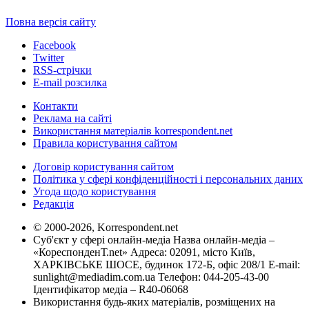
Повна версія сайту
Facebook
Twitter
RSS-стрічки
E-mail розсилка
Контакти
Реклама на сайті
Використання матеріалів korrespondent.net
Правила користування сайтом
Договір користування сайтом
Політика у сфері конфіденційності і персональних даних
Угода щодо користування
Редакція
© 2000-2026, Korrespondent.net
Суб'єкт у сфері онлайн-медіа Назва онлайн-медіа –
«КореспонденТ.net» Адреса: 02091, місто Київ,
ХАРКІВСЬКЕ ШОСЕ, будинок 172-Б, офіс 208/1 E-mail:
sunlight@mediadim.com.ua
Телефон: 044-205-43-00
Ідентифікатор медіа – R40-06068
Використання будь-яких матеріалів, розміщених на