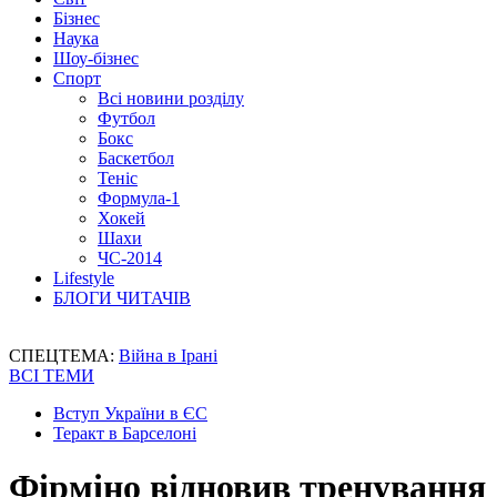
Бізнес
Наука
Шоу-бізнес
Спорт
Всі новини розділу
Футбол
Бокс
Баскетбол
Теніс
Формула-1
Хокей
Шахи
ЧС-2014
Lifestyle
БЛОГИ ЧИТАЧІВ
СПЕЦТЕМА:
Війна в Ірані
ВСІ ТЕМИ
Вступ України в ЄС
Теракт в Барселоні
Фірміно відновив тренування