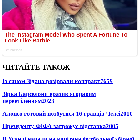
ЧИТАЙТЕ ТАКОЖ
Із сином Зідана розірвали контракт
7659
Зірка Барселони вразив яскравим
перевтіленням
2023
Алонсо готовий позбутися 16 гравців Челсі
2010
Президенту ФІФА загрожує відставка
2005
В Уганді напали на капітана футбольної збірної