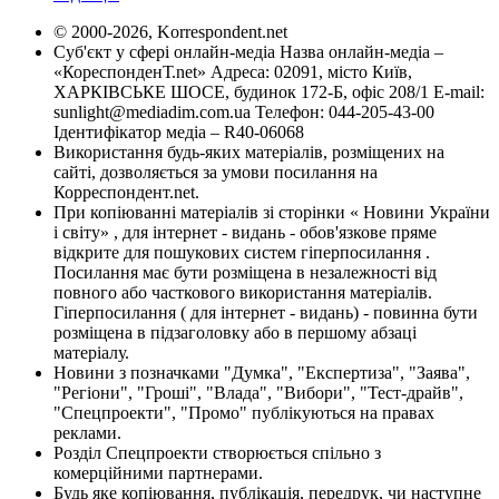
© 2000-2026, Korrespondent.net
Суб'єкт у сфері онлайн-медіа Назва онлайн-медіа –
«КореспонденТ.net» Адреса: 02091, місто Київ,
ХАРКІВСЬКЕ ШОСЕ, будинок 172-Б, офіс 208/1 E-mail:
sunlight@mediadim.com.ua
Телефон: 044-205-43-00
Ідентифікатор медіа – R40-06068
Використання будь-яких матеріалів, розміщених на
сайті, дозволяється за умови посилання на
Корреспондент.net.
При копіюванні матеріалів зі сторінки « Новини України
і світу» , для інтернет - видань - обов'язкове пряме
відкрите для пошукових систем гіперпосилання .
Посилання має бути розміщена в незалежності від
повного або часткового використання матеріалів.
Гіперпосилання ( для інтернет - видань) - повинна бути
розміщена в підзаголовку або в першому абзаці
матеріалу.
Новини з позначками "Думка", "Експертиза", "Заява",
"Регіони", "Гроші", "Влада", "Вибори", "Тест-драйв",
"Спецпроекти", "Промо" публікуються на правах
реклами.
Розділ Спецпроекти створюється спільно з
комерційними партнерами.
Будь яке копіювання, публікація, передрук, чи наступне