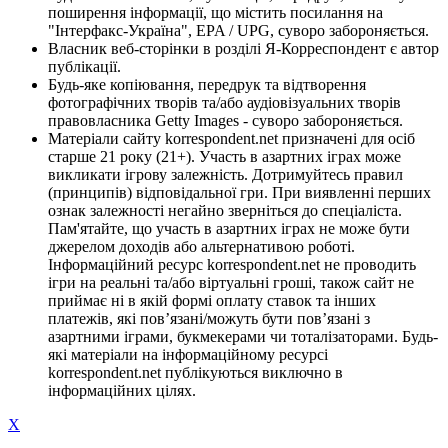
поширення інформації, що містить посилання на
"Інтерфакс-Україна", EPA / UPG, суворо забороняється.
Власник веб-сторінки в розділі Я-Корреспондент є автор
публікації.
Будь-яке копіювання, передрук та відтворення
фотографічних творів та/або аудіовізуальних творів
правовласника Getty Images - суворо забороняється.
Матеріали сайту korrespondent.net призначені для осіб
старше 21 року (21+). Участь в азартних іграх може
викликати ігрову залежність. Дотримуйтесь правил
(принципів) відповідальної гри. При виявленні перших
ознак залежності негайно зверніться до спеціаліста.
Пам'ятайте, що участь в азартних іграх не може бути
джерелом доходів або альтернативою роботі.
Інформаційний ресурс korrespondent.net не проводить
ігри на реальні та/або віртуальні гроші, також сайт не
приймає ні в якій формі оплату ставок та інших
платежів, які пов’язані/можуть бути пов’язані з
азартними іграми, букмекерами чи тоталізаторами. Будь-
які матеріали на інформаційному ресурсі
korrespondent.net публікуються виключно в
інформаційних цілях.
X