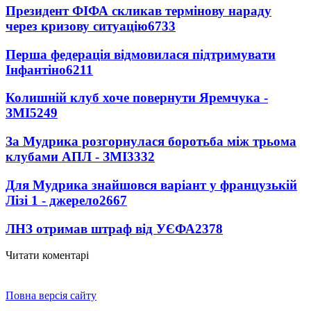
Президент ФІФА скликав термінову нараду
через кризову ситуацію
6733
Перша федерація відмовилася підтримувати
Інфантіно
6211
Колишній клуб хоче повернути Яремчука -
ЗМІ
5249
За Мудрика розгорнулася боротьба між трьома
клубами АПЛ - ЗМІ
3332
Для Мудрика знайшовся варіант у французькій
Лізі 1 - джерело
2667
ЛНЗ отримав штраф від УЄФА
2378
Читати коментарі
Повна версія сайту