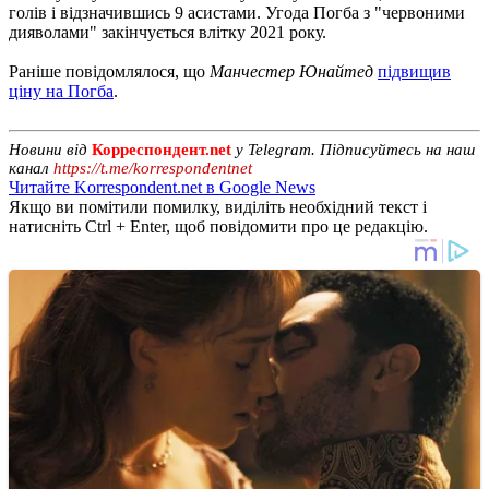
голів і відзначившись 9 асистами. Угода Погба з "червоними
дияволами" закінчується влітку 2021 року.
Раніше повідомлялося, що
Манчестер Юнайтед
підвищив
ціну на Погба
.
Новини від
Корреспондент.net
у Telegram. Підписуйтесь на наш
канал
https://t.me/korrespondentnet
Читайте Korrespondent.net в Google News
Якщо ви помітили помилку, виділіть необхідний текст і
натисніть Ctrl + Enter, щоб повідомити про це редакцію.