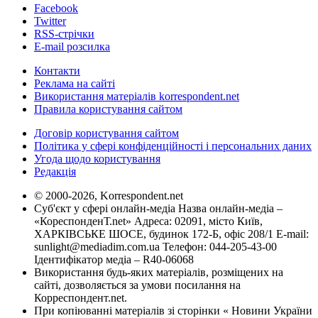
Facebook
Twitter
RSS-стрічки
E-mail розсилка
Контакти
Реклама на сайті
Використання матеріалів korrespondent.net
Правила користування сайтом
Договір користування сайтом
Політика у сфері конфіденційності і персональних даних
Угода щодо користування
Редакція
© 2000-2026, Korrespondent.net
Суб'єкт у сфері онлайн-медіа Назва онлайн-медіа –
«КореспонденТ.net» Адреса: 02091, місто Київ,
ХАРКІВСЬКЕ ШОСЕ, будинок 172-Б, офіс 208/1 E-mail:
sunlight@mediadim.com.ua
Телефон: 044-205-43-00
Ідентифікатор медіа – R40-06068
Використання будь-яких матеріалів, розміщених на
сайті, дозволяється за умови посилання на
Корреспондент.net.
При копіюванні матеріалів зі сторінки « Новини України