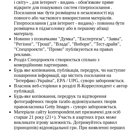
і світу» , для інтернет - видань - обов'язкове пряме
відкрите для пошукових систем гіперпосилання .
Посилання має бути розміщена в незалежності від
повного або часткового використання матеріалів.
Гіперпосилання ( для інтернет - видань) - повинна бути
розміщена в підзаголовку або в першому абзаці
матеріалу.
Новини з позначками "Думка", "Експертиза", "Заява",
"Регіони", "Гроші", "Влада", "Вибори", "Тест-драйв",
"Спецпроекти", "Промо" публікуються на правах
реклами.
Розділ Спецпроекти створюється спільно з
комерційними партнерами.
Будь яке копіювання, публікація, передрук, чи наступне
поширення інформації, що містить посилання на
"Інтерфакс-Україна", EPA / UPG, суворо забороняється.
Власник веб-сторінки в розділі Я-Корреспондент є автор
публікації.
Будь-яке копіювання, передрук та відтворення
фотографічних творів та/або аудіовізуальних творів
правовласника Getty Images - суворо забороняється.
Матеріали сайту korrespondent.net призначені для осіб
старше 21 року (21+). Участь в азартних іграх може
викликати ігрову залежність. Дотримуйтесь правил
(принципів) відповідальної гри. При виявленні перших