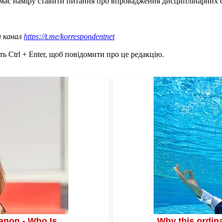
е має наміру ставити питання про впровадження дисциплінарних 
ш канал
https://t.me/korrespondentnet
ь Ctrl + Enter, щоб повідомити про це редакцію.