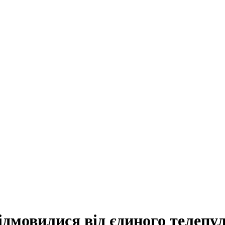
ідмовилися від єдиного телепу