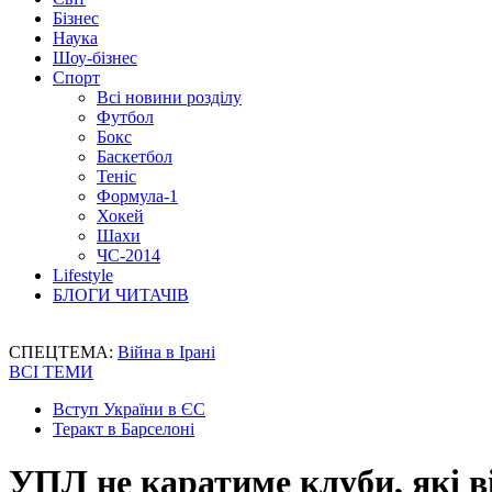
Бізнес
Наука
Шоу-бізнес
Спорт
Всі новини розділу
Футбол
Бокс
Баскетбол
Теніс
Формула-1
Хокей
Шахи
ЧС-2014
Lifestyle
БЛОГИ ЧИТАЧІВ
СПЕЦТЕМА:
Війна в Ірані
ВСІ ТЕМИ
Вступ України в ЄС
Теракт в Барселоні
УПЛ не каратиме клуби, які в