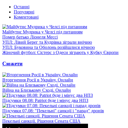
Останні
Популярні
Коментовані
Майбутнє Мудрика у Челсі під питанням
Помер батько Ліонеля Мессі
УПЛ: Лівий Берег та Кудрівка зіграли внічию
УПЛ: Буковина та Оболонь розійшлися нічиєю
Жіночий футбол: Сістерс з Одеси зіграють у Кубку Європи
Сюжети
Вторгнення Росії в Україну. Онлайн
Війна на Близькому Сході. Онлайн
Підсумки 08.08: Patriot буде і мінус два НПЗ
Підсумки 07.08: "Пекельні" санкції і "парад" дронів
Пекельні санкції. Рішення Сената США