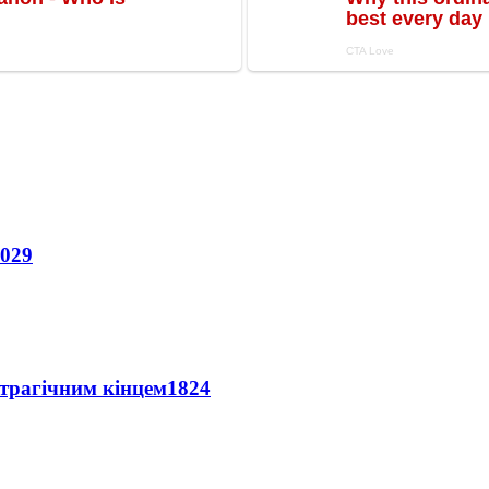
029
 трагічним кінцем
1824