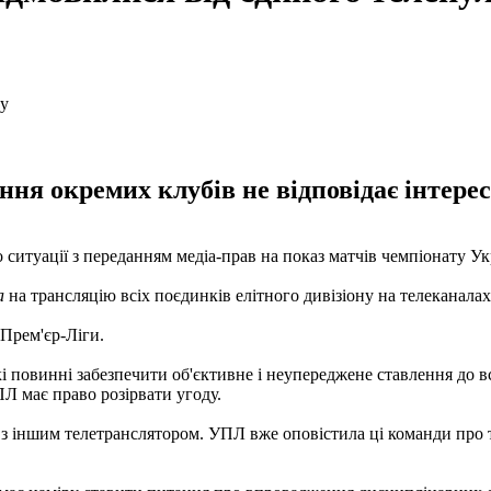
ння окремих клубів не відповідає інтере
 ситуації з переданням медіа-прав на показ матчів чемпіонату Ук
а
на трансляцію всіх поєдинків елітного дивізіону на телеканала
 Прем'єр-Ліги.
які повинні забезпечити об'єктивне і неупереджене ставлення до в
Л має право розірвати угоду.
з іншим телетранслятором. УПЛ вже оповістила ці команди про те