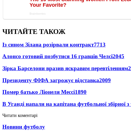
ЧИТАЙТЕ ТАКОЖ
Із сином Зідана розірвали контракт
7713
Алонсо готовий позбутися 16 гравців Челсі
2045
Зірка Барселони вразив яскравим перевтіленням
2
Президенту ФІФА загрожує відставка
2009
Помер батько Ліонеля Мессі
1890
В Уганді напали на капітана футбольної збірної з
Читати коментарі
Новини футболу