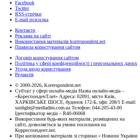
Facebook
Twitter
RSS-стрічки
E-mail розсилка
Контакти
Реклама на сайті
Використання матеріалів korrespondent.net
Правила користування сайтом
Договір користування сайтом
Політика у сфері конфіденційності і персональних даних
Угода щодо користування
Редакція
© 2000-2026, Korrespondent.net
Суб'єкт у сфері онлайн-медіа Назва онлайн-медіа –
«КореспонденТ.net» Адреса: 02091, місто Київ,
ХАРКІВСЬКЕ ШОСЕ, будинок 172-Б, офіс 208/1 E-mail:
sunlight@mediadim.com.ua
Телефон: 044-205-43-00
Ідентифікатор медіа – R40-06068
Використання будь-яких матеріалів, розміщених на
сайті, дозволяється за умови посилання на
Корреспондент.net.
При копіюванні матеріалів зі сторінки « Новини України