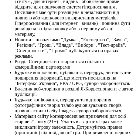
і світу» , для інтернет - видань - обов'язкове пряме
відкрите для пошукових систем гіперпосилання .
Посилання має бути розміщена в незалежності від
повного або часткового використання матеріалів.
Гіперпосилання ( для інтернет - видань) - повинна бути
розміщена в підзаголовку або в першому абзаці
матеріалу.
Новини з позначками "Думка", "Експертиза", "Заява",
"Регіони", "Гроші", "Влада", "Вибори", "Тест-драйв",
"Спецпроекти", "Промо" публікуються на правах
реклами.
Розділ Спецпроекти створюється спільно з
комерційними партнерами.
Будь яке копіювання, публікація, передрук, чи наступне
поширення інформації, що містить посилання на
"Інтерфакс-Україна", EPA / UPG, суворо забороняється.
Власник веб-сторінки в розділі Я-Корреспондент є автор
публікації.
Будь-яке копіювання, передрук та відтворення
фотографічних творів та/або аудіовізуальних творів
правовласника Getty Images - суворо забороняється.
Матеріали сайту korrespondent.net призначені для осіб
старше 21 року (21+). Участь в азартних іграх може
викликати ігрову залежність. Дотримуйтесь правил
(принципів) відповідальної гри. При виявленні перших