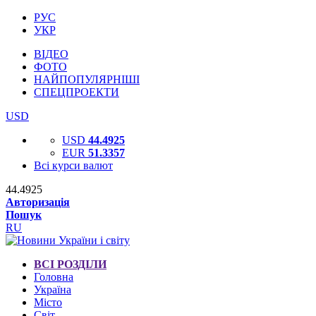
РУС
УКР
ВІДЕО
ФОТО
НАЙПОПУЛЯРНІШІ
СПЕЦПРОЕКТИ
USD
USD
44.4925
EUR
51.3357
Всі курси валют
44.4925
Авторизація
Пошук
RU
ВСІ РОЗДІЛИ
Головна
Україна
Місто
Світ