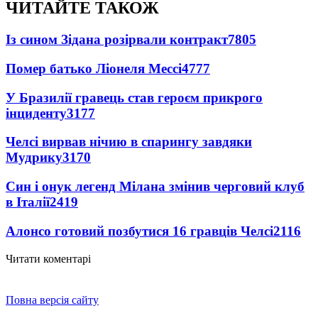
ЧИТАЙТЕ ТАКОЖ
Із сином Зідана розірвали контракт
7805
Помер батько Ліонеля Мессі
4777
У Бразилії гравець став героєм прикрого
інциденту
3177
Челсі вирвав нічию в спарингу завдяки
Мудрику
3170
Син і онук легенд Мілана змінив черговий клуб
в Італії
2419
Алонсо готовий позбутися 16 гравців Челсі
2116
Читати коментарі
Повна версія сайту