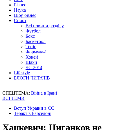
Бізнес
Наука
Шоу-бізнес
Спорт
Всі новини розділу
Футбол
Бокс
Баскетбол
Теніс
Формула-1
Хокей
Шахи
ЧС-2014
Lifestyle
БЛОГИ ЧИТАЧІВ
СПЕЦТЕМА:
Війна в Ірані
ВСІ ТЕМИ
Вступ України в ЄС
Теракт в Барселоні
Хацкевич: Циганков не