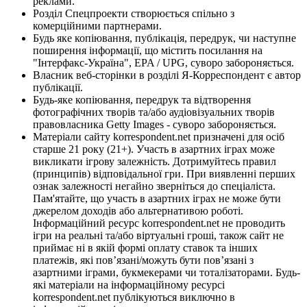
реклами.
Розділ Спецпроекти створюється спільно з
комерційними партнерами.
Будь яке копіювання, публікація, передрук, чи наступне
поширення інформації, що містить посилання на
"Інтерфакс-Україна", EPA / UPG, суворо забороняється.
Власник веб-сторінки в розділі Я-Корреспондент є автор
публікації.
Будь-яке копіювання, передрук та відтворення
фотографічних творів та/або аудіовізуальних творів
правовласника Getty Images - суворо забороняється.
Матеріали сайту korrespondent.net призначені для осіб
старше 21 року (21+). Участь в азартних іграх може
викликати ігрову залежність. Дотримуйтесь правил
(принципів) відповідальної гри. При виявленні перших
ознак залежності негайно зверніться до спеціаліста.
Пам'ятайте, що участь в азартних іграх не може бути
джерелом доходів або альтернативою роботі.
Інформаційний ресурс korrespondent.net не проводить
ігри на реальні та/або віртуальні гроші, також сайт не
приймає ні в якій формі оплату ставок та інших
платежів, які пов’язані/можуть бути пов’язані з
азартними іграми, букмекерами чи тоталізаторами. Будь-
які матеріали на інформаційному ресурсі
korrespondent.net публікуються виключно в