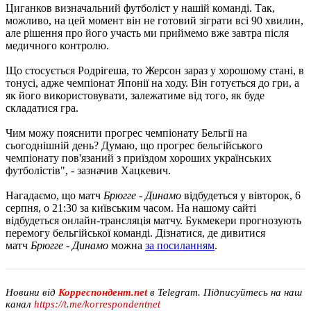
Циганков визначальний футболіст у нашій команді. Так,
можливо, на цей момент він не готовий зіграти всі 90 хвилин,
але рішення про його участь ми приймемо вже завтра після
медичного контролю.
Що стосується Родрігеша, то Жерсон зараз у хорошому стані, в
тонусі, адже чемпіонат Японії на ходу. Він готується до гри, а
як його використовувати, залежатиме від того, як буде
складатися гра.
Чим можу пояснити прогрес чемпіонату Бельгії на
сьогоднішній день? Думаю, що прогрес бельгійського
чемпіонату пов'язаний з приїздом хороших українських
футболістів", - зазначив Хацкевич.
Нагадаємо, що матч
Брюгге - Динамо
відбудеться у вівторок, 6
серпня, о 21:30 за київським часом. На нашому сайті
відбудеться онлайн-трансляція матчу. Букмекери прогнозують
перемогу бельгійської команді. Дізнатися, де дивитися
матч
Брюгге - Динамо
можна
за посиланням
.
Новини від
Корреспондент.net
в Telegram. Підписуйтесь на наш
канал
https://t.me/korrespondentnet