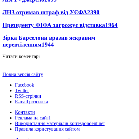
ЛНЗ отримав штраф від УЄФА
2390
Президенту ФІФА загрожує відставка
1964
Зірка Барселони вразив яскравим
перевтіленням
1944
Читати коментарі
Повна версія сайту
Facebook
Twitter
RSS-стрічки
E-mail розсилка
Контакти
Реклама на сайті
Використання матеріалів korrespondent.net
Правила користування сайтом