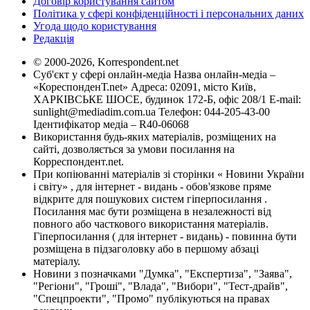
Договір користування сайтом
Політика у сфері конфіденційності і персональних даних
Угода щодо користування
Редакція
© 2000-2026, Korrespondent.net
Суб'єкт у сфері онлайн-медіа Назва онлайн-медіа –
«КореспонденТ.net» Адреса: 02091, місто Київ,
ХАРКІВСЬКЕ ШОСЕ, будинок 172-Б, офіс 208/1 E-mail:
sunlight@mediadim.com.ua
Телефон: 044-205-43-00
Ідентифікатор медіа – R40-06068
Використання будь-яких матеріалів, розміщених на
сайті, дозволяється за умови посилання на
Корреспондент.net.
При копіюванні матеріалів зі сторінки « Новини України
і світу» , для інтернет - видань - обов'язкове пряме
відкрите для пошукових систем гіперпосилання .
Посилання має бути розміщена в незалежності від
повного або часткового використання матеріалів.
Гіперпосилання ( для інтернет - видань) - повинна бути
розміщена в підзаголовку або в першому абзаці
матеріалу.
Новини з позначками "Думка", "Експертиза", "Заява",
"Регіони", "Гроші", "Влада", "Вибори", "Тест-драйв",
"Спецпроекти", "Промо" публікуються на правах