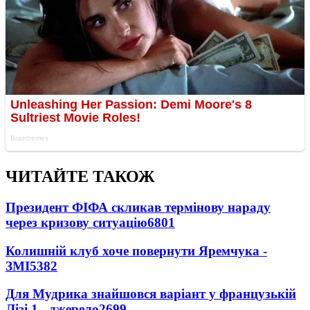
ЧИТАЙТЕ ТАКОЖ
Президент ФІФА скликав термінову нараду
через кризову ситуацію
6801
Колишній клуб хоче повернути Яремчука -
ЗМІ
5382
Для Мудрика знайшовся варіант у французькій
Лізі 1 - джерело
2699