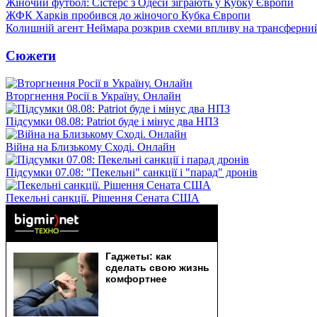
Жіночий футбол: Сістерс з Одеси зіграють у Кубку Європи
ЖФК Харків пробився до жіночого Кубка Європи
Колишній агент Неймара розкрив схеми впливу на трансферни
Сюжети
Вторгнення Росії в Україну. Онлайн
Підсумки 08.08: Patriot буде і мінус два НПЗ
Війна на Близькому Сході. Онлайн
Підсумки 07.08: "Пекельні" санкції і "парад" дронів
Пекельні санкції. Рішення Сената США