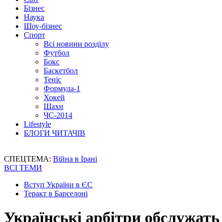
Бізнес
Наука
Шоу-бізнес
Спорт
Всі новини розділу
Футбол
Бокс
Баскетбол
Теніс
Формула-1
Хокей
Шахи
ЧС-2014
Lifestyle
БЛОГИ ЧИТАЧІВ
СПЕЦТЕМА:
Війна в Ірані
ВСІ ТЕМИ
Вступ України в ЄС
Теракт в Барселоні
Українські арбітри обслужать