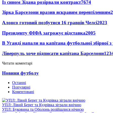
Із сином Зідана розірвали контракт
7674
Зірка Барселони вразив яскравим перевтіленням
2
Алонсо готовий позбутися 16 гравців Челсі
2023
Президенту ФІФА загрожує відставка
2005
В Уганді напали на капітана футбольної збірної з
Ліверпуль хоче підписати капітана Барселони
123
Читати коментарі
Новини футболу
Останні
Популярні
Коментовані
УПЛ: Лівий Берег та Кудрівка зіграли внічию
УПЛ: Буковина та Оболонь розійшлися нічиєю