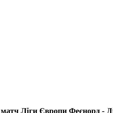
 матч Ліги Європи Феєнорд - 