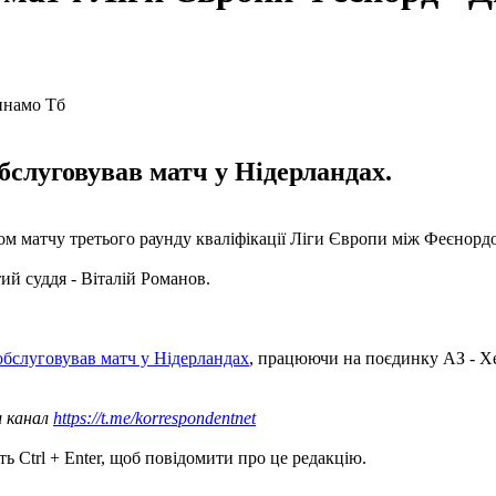
обслуговував матч у Нідерландах.
м матчу третього раунду кваліфікації Ліги Європи між Феєнордо
й суддя - Віталій Романов.
обслуговував матч у Нідерландах
, працюючи на поєдинку АЗ - Х
ш канал
https://t.me/korrespondentnet
ь Ctrl + Enter, щоб повідомити про це редакцію.