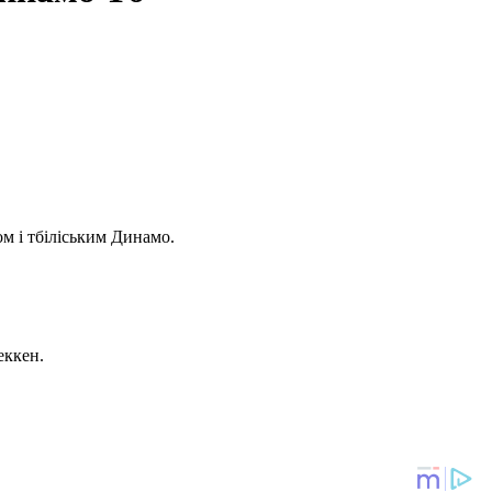
м і тбіліським Динамо.
еккен.