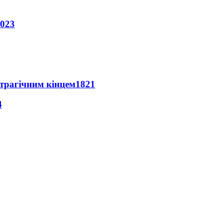
023
 трагічним кінцем
1821
4