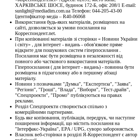
ХАРКІВСЬКЕ ШОСЕ, будинок 172-Б, офіс 208/1 E-mail:
sunlight@mediadim.com.ua
Телефон: 044-205-43-00
Ідентифікатор медіа – R40-06068
Використання будь-яких матеріалів, розміщених на
сайті, дозволяється за умови посилання на
Корреспондент.net.
При копіюванні матеріалів зі сторінки « Новини України
і світу» , для інтернет - видань - обов'язкове пряме
відкрите для пошукових систем гіперпосилання .
Посилання має бути розміщена в незалежності від
повного або часткового використання матеріалів.
Гіперпосилання ( для інтернет - видань) - повинна бути
розміщена в підзаголовку або в першому абзаці
матеріалу.
Новини з позначками "Думка", "Експертиза", "Заява",
"Регіони", "Гроші", "Влада", "Вибори", "Тест-драйв",
"Спецпроекти", "Промо" публікуються на правах
реклами.
Розділ Спецпроекти створюється спільно з
комерційними партнерами.
Будь яке копіювання, публікація, передрук, чи наступне
поширення інформації, що містить посилання на
"Інтерфакс-Україна", EPA / UPG, суворо забороняється.
Власник веб-сторінки в розділі Я-Корреспондент є автор