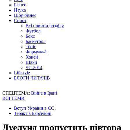
Бізнес
Наука
Шоу-бізнес
Спорт
Всі новини розділу
Футбол
Бокс
Баскетбол
Теніс
Формула-1
Хокей
Шахи
ЧС-2014
Lifestyle
БЛОГИ ЧИТАЧІВ
СПЕЦТЕМА:
Війна в Ірані
ВСІ ТЕМИ
Вступ України в ЄС
Теракт в Барселоні
Дуелунд пропустить півтора