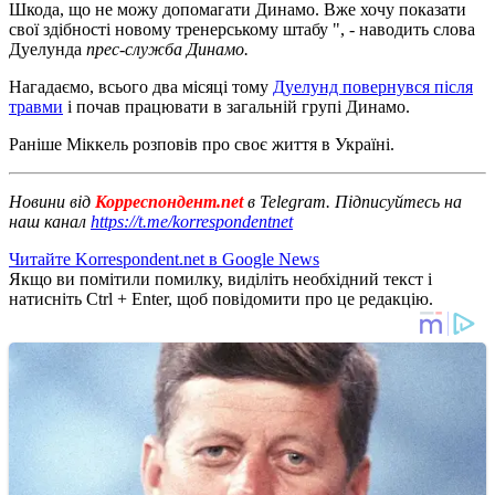
Шкода, що не можу допомагати Динамо. Вже хочу показати
свої здібності новому тренерському штабу ", - наводить слова
Дуелунда
прес-служба Динамо.
Нагадаємо, всього два місяці тому
Дуелунд повернувся після
травми
і почав працювати в загальній групі Динамо.
Раніше Міккель розповів про своє життя в Україні.
Новини від
Корреспондент.net
в Telegram. Підписуйтесь на
наш канал
https://t.me/korrespondentnet
Читайте Korrespondent.net в Google News
Якщо ви помітили помилку, виділіть необхідний текст і
натисніть Ctrl + Enter, щоб повідомити про це редакцію.