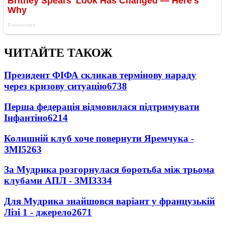
ЧИТАЙТЕ ТАКОЖ
Президент ФІФА скликав термінову нараду
через кризову ситуацію
6738
Перша федерація відмовилася підтримувати
Інфантіно
6214
Колишній клуб хоче повернути Яремчука -
ЗМІ
5263
За Мудрика розгорнулася боротьба між трьома
клубами АПЛ - ЗМІ
3334
Для Мудрика знайшовся варіант у французькій
Лізі 1 - джерело
2671