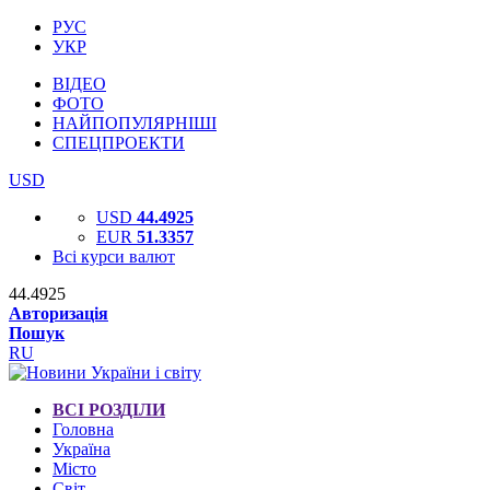
РУС
УКР
ВІДЕО
ФОТО
НАЙПОПУЛЯРНІШІ
СПЕЦПРОЕКТИ
USD
USD
44.4925
EUR
51.3357
Всі курси валют
44.4925
Авторизація
Пошук
RU
ВСІ РОЗДІЛИ
Головна
Україна
Місто
Світ