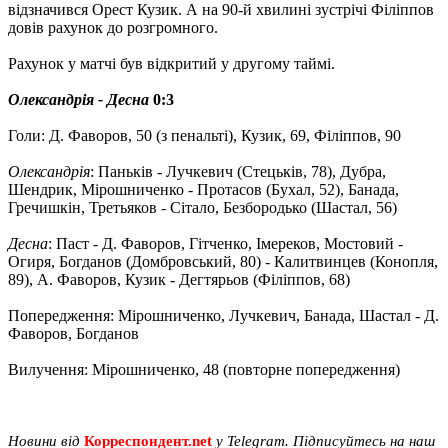
відзначився Орест Кузик. А на 90-й хвилині зустрічі Філіппов
довів рахунок до розгромного.
Рахунок у матчі був відкритий у другому таймі.
Олександрія - Десна
0:3
Голи: Д. Фаворов, 50 (з пенальті), Кузик, 69, Філіппов, 90
Олександрія
: Паньків - Лучкевич (Стецьків, 78), Дубра,
Шендрик, Мірошниченко - Протасов (Бухал, 52), Банада,
Гречишкін, Третьяков - Сітало, Безбородько (Шастал, 56)
Десна
: Паст - Д. Фаворов, Гітченко, Імереков, Мостовий -
Огиря, Богданов (Домбровський, 80) - Калитвинцев (Конопля,
89), А. Фаворов, Кузик - Дегтярьов (Філіппов, 68)
Попередження: Мірошниченко, Лучкевич, Банада, Шастал - Д.
Фаворов, Богданов
Вилучення: Мірошниченко, 48 (повторне попередження)
Новини від
Корреспондент.net
у Telegram. Підписуйтесь на наш