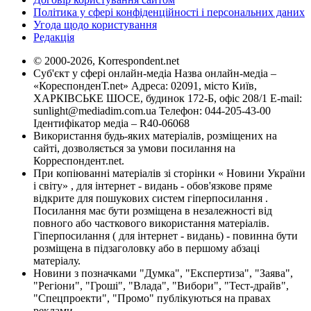
Політика у сфері конфіденційності і персональних даних
Угода щодо користування
Редакція
© 2000-2026, Korrespondent.net
Суб'єкт у сфері онлайн-медіа Назва онлайн-медіа –
«КореспонденТ.net» Адреса: 02091, місто Київ,
ХАРКІВСЬКЕ ШОСЕ, будинок 172-Б, офіс 208/1 E-mail:
sunlight@mediadim.com.ua
Телефон: 044-205-43-00
Ідентифікатор медіа – R40-06068
Використання будь-яких матеріалів, розміщених на
сайті, дозволяється за умови посилання на
Корреспондент.net.
При копіюванні матеріалів зі сторінки « Новини України
і світу» , для інтернет - видань - обов'язкове пряме
відкрите для пошукових систем гіперпосилання .
Посилання має бути розміщена в незалежності від
повного або часткового використання матеріалів.
Гіперпосилання ( для інтернет - видань) - повинна бути
розміщена в підзаголовку або в першому абзаці
матеріалу.
Новини з позначками "Думка", "Експертиза", "Заява",
"Регіони", "Гроші", "Влада", "Вибори", "Тест-драйв",
"Спецпроекти", "Промо" публікуються на правах
реклами.