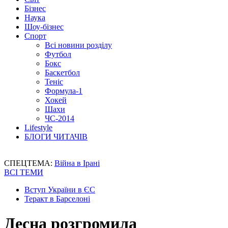
Бізнес
Наука
Шоу-бізнес
Спорт
Всі новини розділу
Футбол
Бокс
Баскетбол
Теніс
Формула-1
Хокей
Шахи
ЧС-2014
Lifestyle
БЛОГИ ЧИТАЧІВ
СПЕЦТЕМА:
Війна в Ірані
ВСІ ТЕМИ
Вступ України в ЄС
Теракт в Барселоні
Десна розгромила