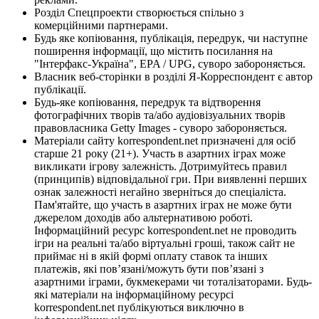
Розділ Спецпроекти створюється спільно з
комерційними партнерами.
Будь яке копіювання, публікація, передрук, чи наступне
поширення інформації, що містить посилання на
"Інтерфакс-Україна", EPA / UPG, суворо забороняється.
Власник веб-сторінки в розділі Я-Корреспондент є автор
публікації.
Будь-яке копіювання, передрук та відтворення
фотографічних творів та/або аудіовізуальних творів
правовласника Getty Images - суворо забороняється.
Матеріали сайту korrespondent.net призначені для осіб
старше 21 року (21+). Участь в азартних іграх може
викликати ігрову залежність. Дотримуйтесь правил
(принципів) відповідальної гри. При виявленні перших
ознак залежності негайно зверніться до спеціаліста.
Пам'ятайте, що участь в азартних іграх не може бути
джерелом доходів або альтернативою роботі.
Інформаційний ресурс korrespondent.net не проводить
ігри на реальні та/або віртуальні гроші, також сайт не
приймає ні в якій формі оплату ставок та інших
платежів, які пов’язані/можуть бути пов’язані з
азартними іграми, букмекерами чи тоталізаторами. Будь-
які матеріали на інформаційному ресурсі
korrespondent.net публікуються виключно в