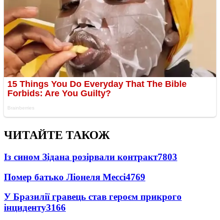
ЧИТАЙТЕ ТАКОЖ
Із сином Зідана розірвали контракт
7803
Помер батько Ліонеля Мессі
4769
У Бразилії гравець став героєм прикрого
інциденту
3166