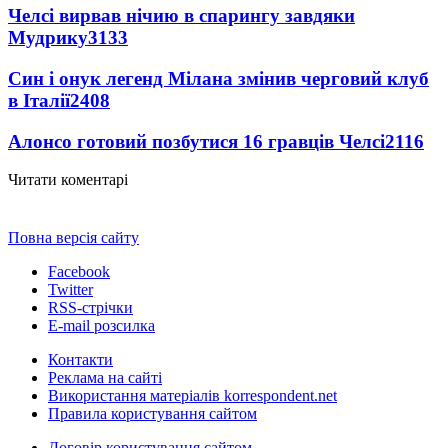
Челсі вирвав нічию в спарингу завдяки
Мудрику
3133
Син і онук легенд Мілана змінив черговий клуб
в Італії
2408
Алонсо готовий позбутися 16 гравців Челсі
2116
Читати коментарі
Повна версія сайту
Facebook
Twitter
RSS-стрічки
E-mail розсилка
Контакти
Реклама на сайті
Використання матеріалів korrespondent.net
Правила користування сайтом
Договір користування сайтом