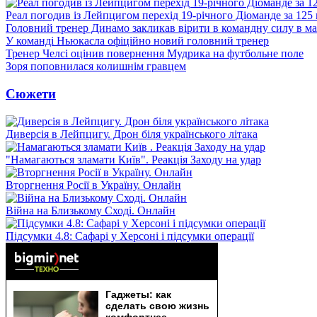
Реал погодив із Лейпцигом перехід 19-річного Діоманде за 125
Головний тренер Динамо закликав вірити в командну силу в ма
У команді Ньюкасла офіційно новий головний тренер
Тренер Челсі оцінив повернення Мудрика на футбольне поле
Зоря поповнилася колишнім гравцем
Сюжети
Диверсія в Лейпцигу. Дрон біля українського літака
"Намагаються зламати Київ". Реакція Заходу на удар
Вторгнення Росії в Україну. Онлайн
Війна на Близькому Сході. Онлайн
Підсумки 4.8: Сафарі у Херсоні і підсумки операції