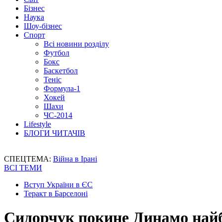
Бізнес
Наука
Шоу-бізнес
Спорт
Всі новини розділу
Футбол
Бокс
Баскетбол
Теніс
Формула-1
Хокей
Шахи
ЧС-2014
Lifestyle
БЛОГИ ЧИТАЧІВ
СПЕЦТЕМА:
Війна в Ірані
ВСІ ТЕМИ
Вступ України в ЄС
Теракт в Барселоні
Сидорчук покине Динамо най