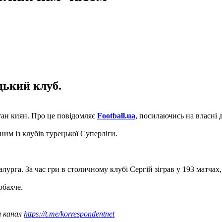
цький клуб.
ан киян. Про це повідомляє
Football.ua
, посилаючись на власні 
им із клубів турецької Суперліги.
рга. За час гри в столичному клубі Сергій зіграв у 193 матчах,
рбахче.
ш канал
https://t.me/korrespondentnet