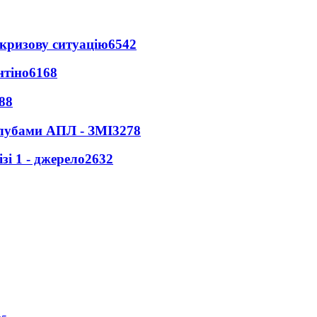
кризову ситуацію
6542
нтіно
6168
88
клубами АПЛ - ЗМІ
3278
і 1 - джерело
2632