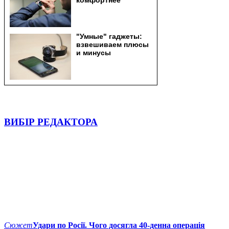
ВИБІР РЕДАКТОРА
Сюжет
Удари по Росії. Чого досягла 40-денна операція