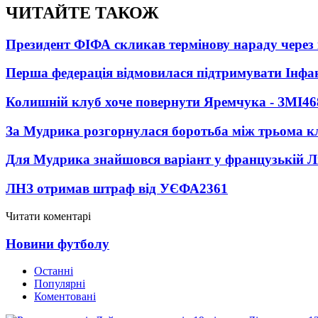
ЧИТАЙТЕ ТАКОЖ
Президент ФІФА скликав термінову нараду через 
Перша федерація відмовилася підтримувати Інфа
Колишній клуб хоче повернути Яремчука - ЗМІ
46
За Мудрика розгорнулася боротьба між трьома 
Для Мудрика знайшовся варіант у французькій Ліз
ЛНЗ отримав штраф від УЄФА
2361
Читати коментарі
Новини футболу
Останні
Популярні
Коментовані