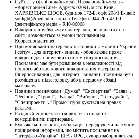
Суб'єкт у сфері онлайн-медіа Назва онлайн-медіа –
«КореспонденТ.net» Адреса: 02091, місто Київ,
ХАРКІВСЬКЕ ШОСЕ, будинок 172-Б, офіс 208/1 E-mail:
sunlight@mediadim.com.ua
Телефон: 044-205-43-00
Ідентифікатор медіа – R40-06068
Використання будь-яких матеріалів, розміщених на
сайті, дозволяється за умови посилання на
Корреспондент.net.
При копіюванні матеріалів зі сторінки « Новини України
і світу» , для інтернет - видань - обов'язкове пряме
відкрите для пошукових систем гіперпосилання .
Посилання має бути розміщена в незалежності від
повного або часткового використання матеріалів.
Гіперпосилання ( для інтернет - видань) - повинна бути
розміщена в підзаголовку або в першому абзаці
матеріалу.
Новини з позначками "Думка", "Експертиза", "Заява",
"Регіони", "Гроші", "Влада", "Вибори", "Тест-драйв",
"Спецпроекти", "Промо" публікуються на правах
реклами.
Розділ Спецпроекти створюється спільно з
комерційними партнерами.
Будь яке копіювання, публікація, передрук, чи наступне
поширення інформації, що містить посилання на
"Інтерфакс-Україна", EPA / UPG, суворо забороняється.