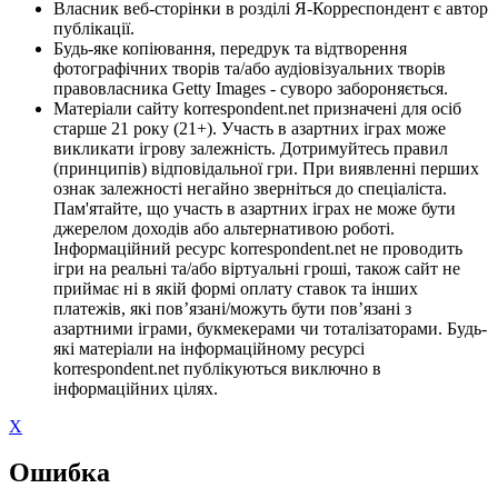
Власник веб-сторінки в розділі Я-Корреспондент є автор
публікації.
Будь-яке копіювання, передрук та відтворення
фотографічних творів та/або аудіовізуальних творів
правовласника Getty Images - суворо забороняється.
Матеріали сайту korrespondent.net призначені для осіб
старше 21 року (21+). Участь в азартних іграх може
викликати ігрову залежність. Дотримуйтесь правил
(принципів) відповідальної гри. При виявленні перших
ознак залежності негайно зверніться до спеціаліста.
Пам'ятайте, що участь в азартних іграх не може бути
джерелом доходів або альтернативою роботі.
Інформаційний ресурс korrespondent.net не проводить
ігри на реальні та/або віртуальні гроші, також сайт не
приймає ні в якій формі оплату ставок та інших
платежів, які пов’язані/можуть бути пов’язані з
азартними іграми, букмекерами чи тоталізаторами. Будь-
які матеріали на інформаційному ресурсі
korrespondent.net публікуються виключно в
інформаційних цілях.
X
Ошибка