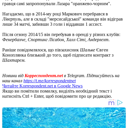
гравця самі запропонували Лазара "оранжево-чорним".
Нагадаємо, що в 2014-му році Маркович перебрався в
Ліверпуль
, але в складі "мерсисайдської" команди він відіграв
лише 34 матчі, забивши 3 голи і віддавши 1 ассист.
Після сезону 2014/15 він перебував в оренді у різних клубів:
Фенербахче, Спортинг Лісабон, Халл Сіті, Андерлехт.
Раніше повідомлялося, що півзахисник
Шальке
Євген
Коноплянка близький до того, щоб підписати контракт з
Шахтарем
.
Новини від
Корреспондент.net
в Telegram. Підписуйтесь на
наш канал
https://t.me/korrespondentnet
Читайте Korrespondent.net в Google News
Якщо ви помітили помилку, виділіть необхідний текст і
натисніть Ctrl + Enter, щоб повідомити про це редакцію.