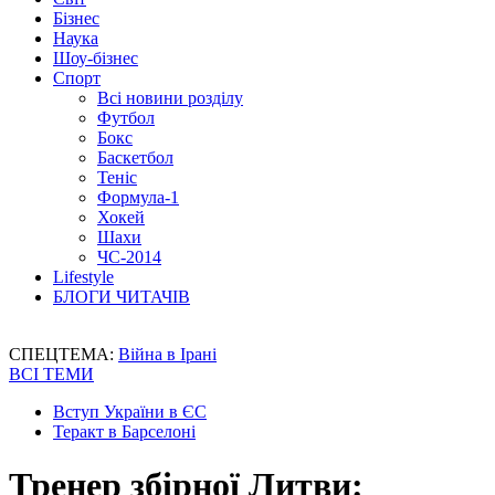
Бізнес
Наука
Шоу-бізнес
Спорт
Всі новини розділу
Футбол
Бокс
Баскетбол
Теніс
Формула-1
Хокей
Шахи
ЧС-2014
Lifestyle
БЛОГИ ЧИТАЧІВ
СПЕЦТЕМА:
Війна в Ірані
ВСІ ТЕМИ
Вступ України в ЄС
Теракт в Барселоні
Тренер збірної Литви: