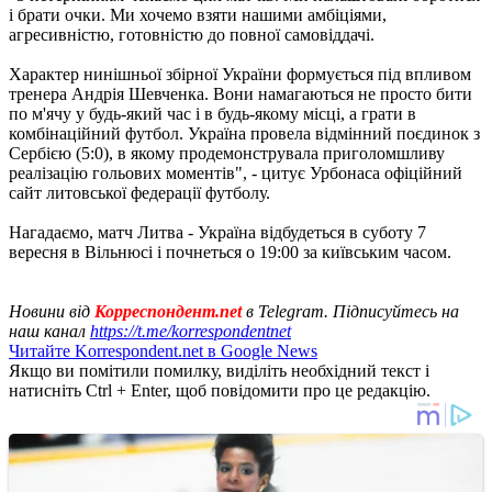
і брати очки. Ми хочемо взяти нашими амбіціями,
агресивністю, готовністю до повної самовіддачі.
Характер нинішньої збірної України формується під впливом
тренера Андрія Шевченка. Вони намагаються не просто бити
по м'ячу у будь-який час і в будь-якому місці, а грати в
комбінаційний футбол. Україна провела відмінний поєдинок з
Сербією (5:0), в якому продемонструвала приголомшливу
реалізацію гольових моментів", - цитує Урбонаса офіційний
сайт литовської федерації футболу.
Нагадаємо, матч Литва - Україна відбудеться в суботу 7
вересня в Вільнюсі і почнеться о 19:00 за київським часом.
Новини від
Корреспондент.net
в Telegram. Підписуйтесь на
наш канал
https://t.me/korrespondentnet
Читайте Korrespondent.net в Google News
Якщо ви помітили помилку, виділіть необхідний текст і
натисніть Ctrl + Enter, щоб повідомити про це редакцію.