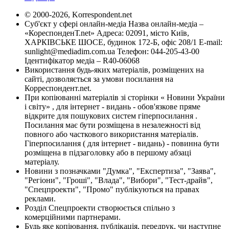
© 2000-2026, Korrespondent.net
Суб'єкт у сфері онлайн-медіа Назва онлайн-медіа –
«КореспонденТ.net» Адреса: 02091, місто Київ,
ХАРКІВСЬКЕ ШОСЕ, будинок 172-Б, офіс 208/1 E-mail:
sunlight@mediadim.com.ua
Телефон: 044-205-43-00
Ідентифікатор медіа – R40-06068
Використання будь-яких матеріалів, розміщених на
сайті, дозволяється за умови посилання на
Корреспондент.net.
При копіюванні матеріалів зі сторінки « Новини України
і світу» , для інтернет - видань - обов'язкове пряме
відкрите для пошукових систем гіперпосилання .
Посилання має бути розміщена в незалежності від
повного або часткового використання матеріалів.
Гіперпосилання ( для інтернет - видань) - повинна бути
розміщена в підзаголовку або в першому абзаці
матеріалу.
Новини з позначками "Думка", "Експертиза", "Заява",
"Регіони", "Гроші", "Влада", "Вибори", "Тест-драйв",
"Спецпроекти", "Промо" публікуються на правах
реклами.
Розділ Спецпроекти створюється спільно з
комерційними партнерами.
Будь яке копіювання, публікація, передрук, чи наступне