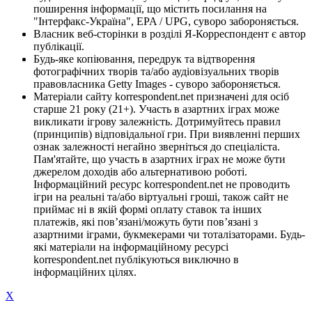
поширення інформації, що містить посилання на
"Інтерфакс-Україна", EPA / UPG, суворо забороняється.
Власник веб-сторінки в розділі Я-Корреспондент є автор
публікації.
Будь-яке копіювання, передрук та відтворення
фотографічних творів та/або аудіовізуальних творів
правовласника Getty Images - суворо забороняється.
Матеріали сайту korrespondent.net призначені для осіб
старше 21 року (21+). Участь в азартних іграх може
викликати ігрову залежність. Дотримуйтесь правил
(принципів) відповідальної гри. При виявленні перших
ознак залежності негайно зверніться до спеціаліста.
Пам'ятайте, що участь в азартних іграх не може бути
джерелом доходів або альтернативою роботі.
Інформаційний ресурс korrespondent.net не проводить
ігри на реальні та/або віртуальні гроші, також сайт не
приймає ні в якій формі оплату ставок та інших
платежів, які пов’язані/можуть бути пов’язані з
азартними іграми, букмекерами чи тоталізаторами. Будь-
які матеріали на інформаційному ресурсі
korrespondent.net публікуються виключно в
інформаційних цілях.
X