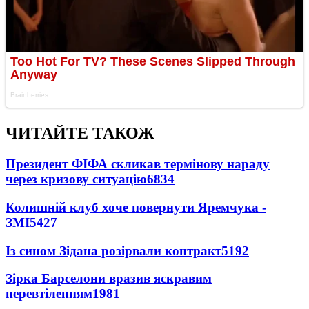
ЧИТАЙТЕ ТАКОЖ
Президент ФІФА скликав термінову нараду
через кризову ситуацію
6834
Колишній клуб хоче повернути Яремчука -
ЗМІ
5427
Із сином Зідана розірвали контракт
5192
Зірка Барселони вразив яскравим
перевтіленням
1981