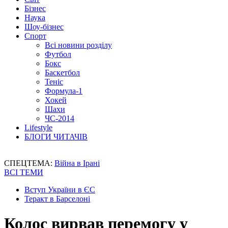
Бізнес
Наука
Шоу-бізнес
Спорт
Всі новини розділу
Футбол
Бокс
Баскетбол
Теніс
Формула-1
Хокей
Шахи
ЧС-2014
Lifestyle
БЛОГИ ЧИТАЧІВ
СПЕЦТЕМА:
Війна в Ірані
ВСІ ТЕМИ
Вступ України в ЄС
Теракт в Барселоні
Колос вирвав перемогу у