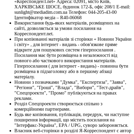
«КореспонденТ.net» Адреса: 02091, місто Київ,
ХАРКІВСЬКЕ ШОСЕ, будинок 172-Б, офіс 208/1 E-mail:
sunlight@mediadim.com.ua
Телефон: 044-205-43-00
Ідентифікатор медіа – R40-06068
Використання будь-яких матеріалів, розміщених на
сайті, дозволяється за умови посилання на
Корреспондент.net.
При копіюванні матеріалів зі сторінки « Новини України
і світу» , для інтернет - видань - обов'язкове пряме
відкрите для пошукових систем гіперпосилання .
Посилання має бути розміщена в незалежності від
повного або часткового використання матеріалів.
Гіперпосилання ( для інтернет - видань) - повинна бути
розміщена в підзаголовку або в першому абзаці
матеріалу.
Новини з позначками "Думка", "Експертиза", "Заява",
"Регіони", "Гроші", "Влада", "Вибори", "Тест-драйв",
"Спецпроекти", "Промо" публікуються на правах
реклами.
Розділ Спецпроекти створюється спільно з
комерційними партнерами.
Будь яке копіювання, публікація, передрук, чи наступне
поширення інформації, що містить посилання на
"Інтерфакс-Україна", EPA / UPG, суворо забороняється.
Власник веб-сторінки в розділі Я-Корреспондент є автор