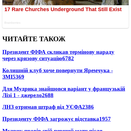
ЧИТАЙТЕ ТАКОЖ
Президент ФІФА скликав термінову нараду
через кризову ситуацію
6782
Колишній клуб хоче повернути Яремчука -
ЗМІ
5369
Для Мудрика знайшовся варіант у французькій
Лізі 1 - джерело
2688
ЛНЗ отримав штраф від УЄФА
2386
Президенту ФІФА загрожує відставка
1957
Мудрик провів свій перший матч після