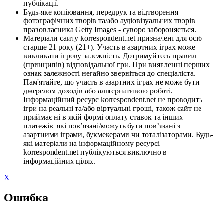
публікації.
Будь-яке копіювання, передрук та відтворення
фотографічних творів та/або аудіовізуальних творів
правовласника Getty Images - суворо забороняється.
Матеріали сайту korrespondent.net призначені для осіб
старше 21 року (21+). Участь в азартних іграх може
викликати ігрову залежність. Дотримуйтесь правил
(принципів) відповідальної гри. При виявленні перших
ознак залежності негайно зверніться до спеціаліста.
Пам'ятайте, що участь в азартних іграх не може бути
джерелом доходів або альтернативою роботі.
Інформаційний ресурс korrespondent.net не проводить
ігри на реальні та/або віртуальні гроші, також сайт не
приймає ні в якій формі оплату ставок та інших
платежів, які пов’язані/можуть бути пов’язані з
азартними іграми, букмекерами чи тоталізаторами. Будь-
які матеріали на інформаційному ресурсі
korrespondent.net публікуються виключно в
інформаційних цілях.
X
Ошибка