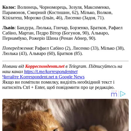
Колос
: Волинець, Чорноморець, Зозуля, Максименко,
Парамонов, Смирний (Костишин, 62), Мілько, Волков,
Кізілатеш, Морозко (Ільїн, 46), Лисенко (Задоя, 71).
Львів
: Бандура, Люлька, Гончар, Борзенко, Братков, Рафаел
Сабіно, Мартан, Педро Вітор (Богунов, 90), Альваро,
Пернамбуко, Рожеріо Шина (Ренан Абнер, 90).
Попередження
: Рафаел Сабіно (2), Лисенко (33), Мілько (38),
Люлька (43), Альваро (60), Братков (85).
Новини від
Корреспондент.net
в Telegram. Підписуйтесь на
наш канал
https://t.me/korrespondentnet
Читайте Korrespondent.net в Google News
Якщо ви помітили помилку, виділіть необхідний текст і
натисніть Ctrl + Enter, щоб повідомити про це редакцію.