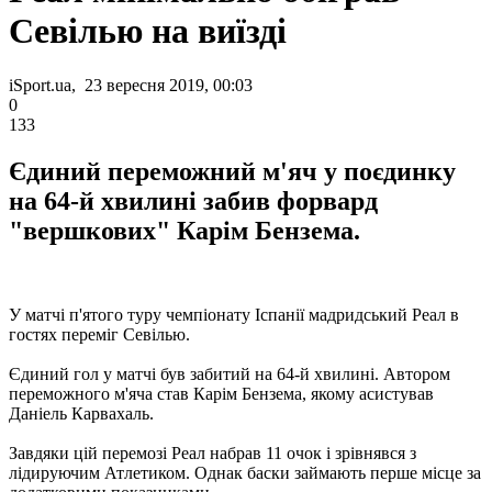
Севілью на виїзді
iSport.ua, 23 вересня 2019, 00:03
0
133
Єдиний переможний м'яч у поєдинку
на 64-й хвилині забив форвард
"вершкових" Карім Бензема.
У матчі п'ятого туру чемпіонату Іспанії мадридський Реал в
гостях переміг Севілью.
Єдиний гол у матчі був забитий на 64-й хвилині. Автором
переможного м'яча став Карім Бензема, якому асистував
Даніель Карвахаль.
Завдяки цій перемозі Реал набрав 11 очок і зрівнявся з
лідируючим Атлетиком. Однак баски займають перше місце за