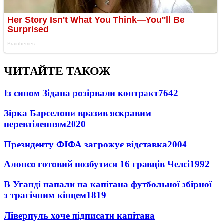
ЧИТАЙТЕ ТАКОЖ
Із сином Зідана розірвали контракт
7642
Зірка Барселони вразив яскравим
перевтіленням
2020
Президенту ФІФА загрожує відставка
2004
Алонсо готовий позбутися 16 гравців Челсі
1992
В Уганді напали на капітана футбольної збірної
з трагічним кінцем
1819
Ліверпуль хоче підписати капітана