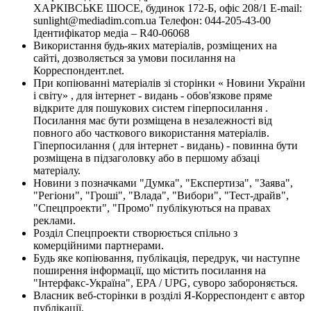
ХАРКІВСЬКЕ ШОСЕ, будинок 172-Б, офіс 208/1 E-mail:
sunlight@mediadim.com.ua
Телефон: 044-205-43-00
Ідентифікатор медіа – R40-06068
Використання будь-яких матеріалів, розміщених на
сайті, дозволяється за умови посилання на
Корреспондент.net.
При копіюванні матеріалів зі сторінки « Новини України
і світу» , для інтернет - видань - обов'язкове пряме
відкрите для пошукових систем гіперпосилання .
Посилання має бути розміщена в незалежності від
повного або часткового використання матеріалів.
Гіперпосилання ( для інтернет - видань) - повинна бути
розміщена в підзаголовку або в першому абзаці
матеріалу.
Новини з позначками "Думка", "Експертиза", "Заява",
"Регіони", "Гроші", "Влада", "Вибори", "Тест-драйв",
"Спецпроекти", "Промо" публікуються на правах
реклами.
Розділ Спецпроекти створюється спільно з
комерційними партнерами.
Будь яке копіювання, публікація, передрук, чи наступне
поширення інформації, що містить посилання на
"Інтерфакс-Україна", EPA / UPG, суворо забороняється.
Власник веб-сторінки в розділі Я-Корреспондент є автор
публікації.