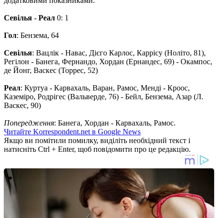
додатковими показниками.
Севілья - Реал
0: 1
Гол
: Бензема, 64
Севілья
: Вацлік - Навас, Дієго Карлос, Каррісу (Ноліто, 81),
Регілон - Банега, Фернандо, Хордан (Ернандес, 69) - Окампос,
де Йонг, Васкес (Торрес, 52)
Реал
: Куртуа - Карвахаль, Варан, Рамос, Менді - Кроос,
Каземіро, Родрігес (Вальверде, 76) - Бейл, Бензема, Азар (Л.
Васкес, 90)
Попередження
: Банега, Хордан - Карвахаль, Рамос.
Читайте Korrespondent.net в Google News
Якщо ви помітили помилку, виділіть необхідний текст і
натисніть Ctrl + Enter, щоб повідомити про це редакцію.