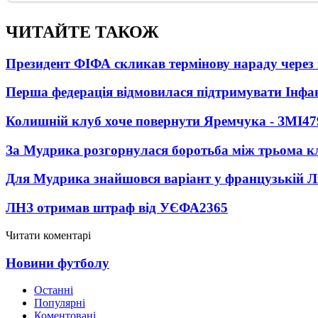
ЧИТАЙТЕ ТАКОЖ
Президент ФІФА скликав термінову нараду через 
Перша федерація відмовилася підтримувати Інфа
Колишній клуб хоче повернути Яремчука - ЗМІ
47
За Мудрика розгорнулася боротьба між трьома 
Для Мудрика знайшовся варіант у французькій Ліз
ЛНЗ отримав штраф від УЄФА
2365
Читати коментарі
Новини футболу
Останні
Популярні
Коментовані