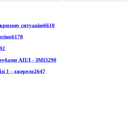
кризову ситуацію
6610
нтіно
6178
92
клубами АПЛ - ЗМІ
3290
і 1 - джерело
2647