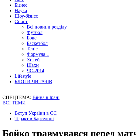
Бізнес
Наука
Шоу-бізнес
Спорт
Всі новини розділу
Футбол
Бокс
Баскетбол
Теніс
Формула-1
Хокей
Шахи
ЧС-2014
Lifestyle
БЛОГИ ЧИТАЧІВ
СПЕЦТЕМА:
Війна в Ірані
ВСІ ТЕМИ
Вступ України в ЄС
Теракт в Барселоні
Бойко травмувався перед матч