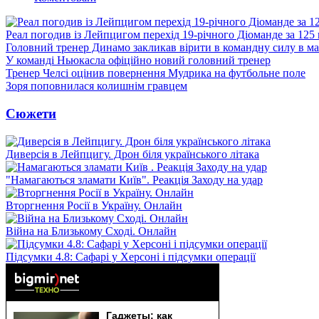
Реал погодив із Лейпцигом перехід 19-річного Діоманде за 125
Головний тренер Динамо закликав вірити в командну силу в ма
У команді Ньюкасла офіційно новий головний тренер
Тренер Челсі оцінив повернення Мудрика на футбольне поле
Зоря поповнилася колишнім гравцем
Сюжети
Диверсія в Лейпцигу. Дрон біля українського літака
"Намагаються зламати Київ". Реакція Заходу на удар
Вторгнення Росії в Україну. Онлайн
Війна на Близькому Сході. Онлайн
Підсумки 4.8: Сафарі у Херсоні і підсумки операції