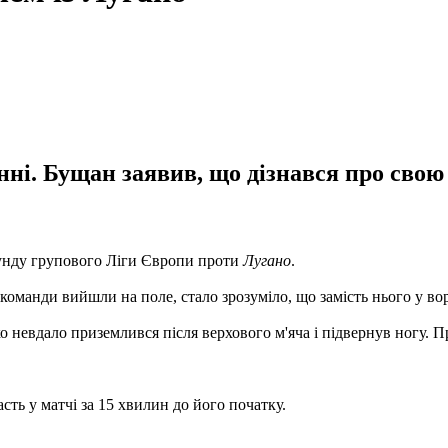
ні. Бущан заявив, що дізнався про свою 
аунду групового Ліги Європи проти
Лугано
.
команди вийшли на поле, стало зрозуміло, що замість нього у во
о невдало приземлився після верхового м'яча і підвернув ногу. 
сть у матчі за 15 хвилин до його початку.