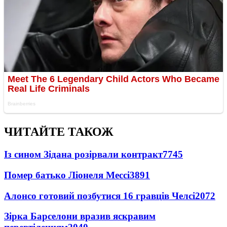
ЧИТАЙТЕ ТАКОЖ
Із сином Зідана розірвали контракт
7745
Помер батько Ліонеля Мессі
3891
Алонсо готовий позбутися 16 гравців Челсі
2072
Зірка Барселони вразив яскравим