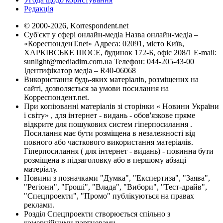
Редакція
© 2000-2026, Korrespondent.net
Суб'єкт у сфері онлайн-медіа Назва онлайн-медіа –
«КореспонденТ.net» Адреса: 02091, місто Київ,
ХАРКІВСЬКЕ ШОСЕ, будинок 172-Б, офіс 208/1 E-mail:
sunlight@mediadim.com.ua
Телефон: 044-205-43-00
Ідентифікатор медіа – R40-06068
Використання будь-яких матеріалів, розміщених на
сайті, дозволяється за умови посилання на
Корреспондент.net.
При копіюванні матеріалів зі сторінки « Новини України
і світу» , для інтернет - видань - обов'язкове пряме
відкрите для пошукових систем гіперпосилання .
Посилання має бути розміщена в незалежності від
повного або часткового використання матеріалів.
Гіперпосилання ( для інтернет - видань) - повинна бути
розміщена в підзаголовку або в першому абзаці
матеріалу.
Новини з позначками "Думка", "Експертиза", "Заява",
"Регіони", "Гроші", "Влада", "Вибори", "Тест-драйв",
"Спецпроекти", "Промо" публікуються на правах
реклами.
Розділ Спецпроекти створюється спільно з
комерційними партнерами.