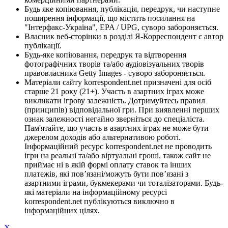
Будь яке копіювання, публікація, передрук, чи наступне
поширення інформації, що містить посилання на
"Інтерфакс-Україна", EPA / UPG, суворо забороняється.
Власник веб-сторінки в розділі Я-Корреспондент є автор
публікації.
Будь-яке копіювання, передрук та відтворення
фотографічних творів та/або аудіовізуальних творів
правовласника Getty Images - суворо забороняється.
Матеріали сайту korrespondent.net призначені для осіб
старше 21 року (21+). Участь в азартних іграх може
викликати ігрову залежність. Дотримуйтесь правил
(принципів) відповідальної гри. При виявленні перших
ознак залежності негайно зверніться до спеціаліста.
Пам'ятайте, що участь в азартних іграх не може бути
джерелом доходів або альтернативою роботі.
Інформаційний ресурс korrespondent.net не проводить
ігри на реальні та/або віртуальні гроші, також сайт не
приймає ні в якій формі оплату ставок та інших
платежів, які пов’язані/можуть бути пов’язані з
азартними іграми, букмекерами чи тоталізаторами. Будь-
які матеріали на інформаційному ресурсі
korrespondent.net публікуються виключно в
інформаційних цілях.
X