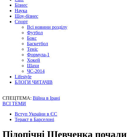
Бізнес
Наука
Шоу-бізнес
Спорт
Всі новини розділу
Футбол
Бокс
Баскетбол
Теніс
Формула-1
Хокей
Шахи
ЧС-2014
Lifestyle
БЛОГИ ЧИТАЧІВ
СПЕЦТЕМА:
Війна в Ірані
ВСІ ТЕМИ
Вступ України в ЄС
Теракт в Барселоні
Підопічні Шевченка почали