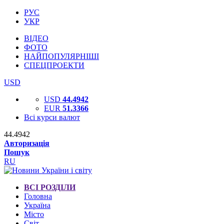
РУС
УКР
ВІДЕО
ФОТО
НАЙПОПУЛЯРНІШІ
СПЕЦПРОЕКТИ
USD
USD
44.4942
EUR
51.3366
Всі курси валют
44.4942
Авторизація
Пошук
RU
ВСІ РОЗДІЛИ
Головна
Україна
Місто
Світ