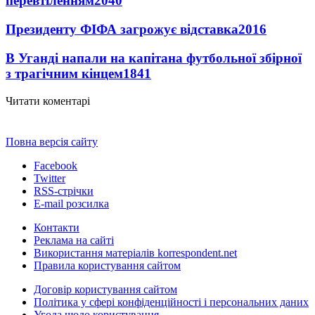
перевтіленням
2040
Президенту ФІФА загрожує відставка
2016
В Уганді напали на капітана футбольної збірної
з трагічним кінцем
1841
Читати коментарі
Повна версія сайту
Facebook
Twitter
RSS-стрічки
E-mail розсилка
Контакти
Реклама на сайті
Використання матеріалів korrespondent.net
Правила користування сайтом
Договір користування сайтом
Політика у сфері конфіденційності і персональних даних
Угода щодо користування