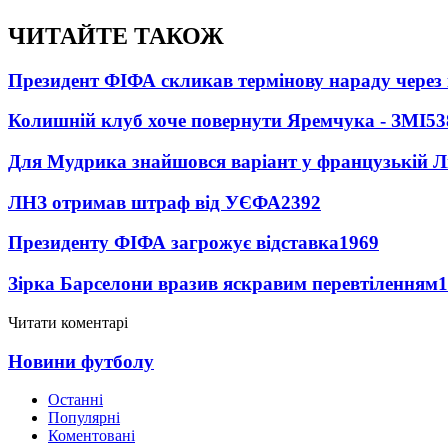
ЧИТАЙТЕ ТАКОЖ
Президент ФІФА скликав термінову нараду через 
Колишній клуб хоче повернути Яремчука - ЗМІ
53
Для Мудрика знайшовся варіант у французькій Ліз
ЛНЗ отримав штраф від УЄФА
2392
Президенту ФІФА загрожує відставка
1969
Зірка Барселони вразив яскравим перевтіленням
1
Читати коментарі
Новини футболу
Останні
Популярні
Коментовані