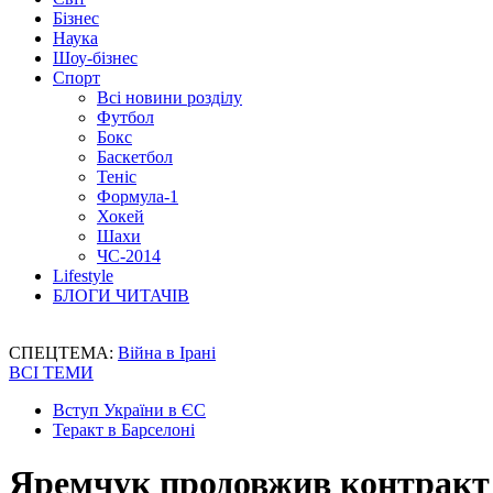
Бізнес
Наука
Шоу-бізнес
Спорт
Всі новини розділу
Футбол
Бокс
Баскетбол
Теніс
Формула-1
Хокей
Шахи
ЧС-2014
Lifestyle
БЛОГИ ЧИТАЧІВ
СПЕЦТЕМА:
Війна в Ірані
ВСІ ТЕМИ
Вступ України в ЄС
Теракт в Барселоні
Яремчук продовжив контракт 