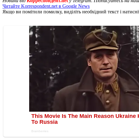
Новини від
Корреспондент.net
у Telegram. Підписуйтесь на на
Читайте Korrespondent.net в Google News
Якщо ви помітили помилку, виділіть необхідний текст і натисніт