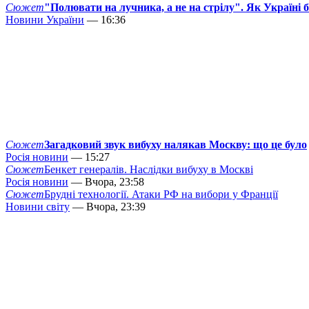
Сюжет
"Полювати на лучника, а не на стрілу". Як Україні 
Новини України
— 16:36
Сюжет
Загадковий звук вибуху налякав Москву: що це було
Росія новини
— 15:27
Сюжет
Бенкет генералів. Наслідки вибуху в Москві
Росія новини
— Вчора, 23:58
Сюжет
Брудні технології. Атаки РФ на вибори у Франції
Новини світу
— Вчора, 23:39