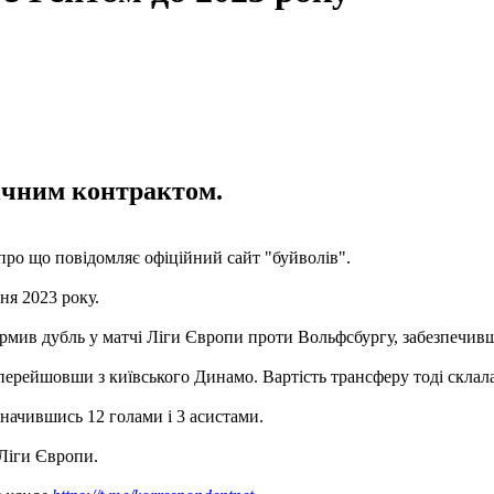
ічним контрактом.
ро що повідомляє офіційний сайт "буйволів".
ня 2023 року.
ормив дубль у матчі Ліги Європи проти Вольфсбургу, забезпечив
перейшовши з київського Динамо. Вартість трансферу тоді склала
значившись 12 голами і 3 асистами.
Ліги Європи.