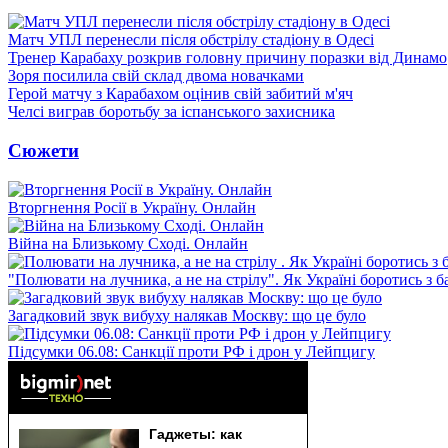
Матч УПЛ перенесли після обстрілу стадіону в Одесі
Тренер Карабаху розкрив головну причину поразки від Динамо
Зоря посилила свій склад двома новачками
Герой матчу з Карабахом оцінив свій забитий м'яч
Челсі виграв боротьбу за іспанського захисника
Сюжети
Вторгнення Росії в Україну. Онлайн
Війна на Близькому Сході. Онлайн
"Полювати на лучника, а не на стрілу". Як Україні боротись з 
Загадковий звук вибуху налякав Москву: що це було
Підсумки 06.08: Санкції проти РФ і дрон у Лейпцигу