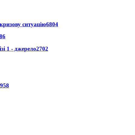
кризову ситуацію
6804
86
і 1 - джерело
2702
958