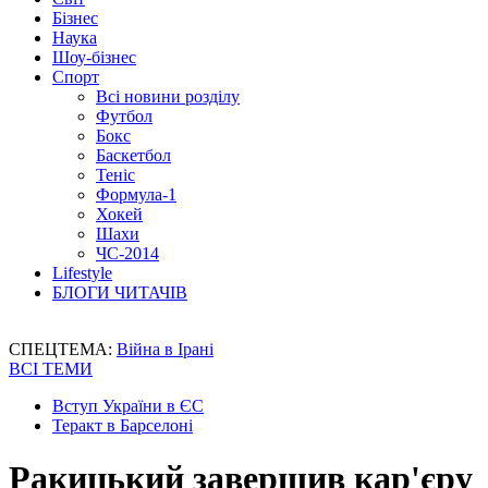
Бізнес
Наука
Шоу-бізнес
Спорт
Всі новини розділу
Футбол
Бокс
Баскетбол
Теніс
Формула-1
Хокей
Шахи
ЧС-2014
Lifestyle
БЛОГИ ЧИТАЧІВ
СПЕЦТЕМА:
Війна в Ірані
ВСІ ТЕМИ
Вступ України в ЄС
Теракт в Барселоні
Ракицький завершив кар'єру