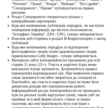
"Регіони", "Гроші", "Влада", "Вибори", "Тест-драйв",
"Спецпроекти", "Промо" публікуються на правах
реклами.
Розділ Спецпроекти створюється спільно з
комерційними партнерами.
Будь яке копіювання, публікація, передрук, чи наступне
поширення інформації, що містить посилання на
"Інтерфакс-Україна", EPA / UPG, суворо забороняється.
Власник веб-сторінки в розділі Я-Корреспондент є автор
публікації.
Будь-яке копіювання, передрук та відтворення
фотографічних творів та/або аудіовізуальних творів
правовласника Getty Images - суворо забороняється.
Матеріали сайту korrespondent.net призначені для осіб
старше 21 року (21+). Участь в азартних іграх може
викликати ігрову залежність. Дотримуйтесь правил
(принципів) відповідальної гри. При виявленні перших
ознак залежності негайно зверніться до спеціаліста.
Пам'ятайте, що участь в азартних іграх не може бути
джерелом доходів або альтернативою роботі.
Інформаційний ресурс korrespondent.net не проводить
ігри на реальні та/або віртуальні гроші, також сайт не
приймає ні в якій формі оплату ставок та інших
платежів, які пов’язані/можуть бути пов’язані з
азартними іграми, букмекерами чи тоталізаторами. Будь-