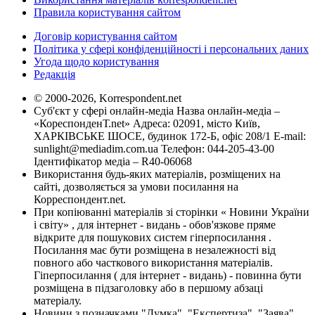
Правила користування сайтом
Договір користування сайтом
Політика у сфері конфіденційності і персональних даних
Угода щодо користування
Редакція
© 2000-2026, Korrespondent.net
Суб'єкт у сфері онлайн-медіа Назва онлайн-медіа –
«КореспонденТ.net» Адреса: 02091, місто Київ,
ХАРКІВСЬКЕ ШОСЕ, будинок 172-Б, офіс 208/1 E-mail:
sunlight@mediadim.com.ua
Телефон: 044-205-43-00
Ідентифікатор медіа – R40-06068
Використання будь-яких матеріалів, розміщених на
сайті, дозволяється за умови посилання на
Корреспондент.net.
При копіюванні матеріалів зі сторінки « Новини України
і світу» , для інтернет - видань - обов'язкове пряме
відкрите для пошукових систем гіперпосилання .
Посилання має бути розміщена в незалежності від
повного або часткового використання матеріалів.
Гіперпосилання ( для інтернет - видань) - повинна бути
розміщена в підзаголовку або в першому абзаці
матеріалу.
Новини з позначками "Думка", "Експертиза", "Заява",