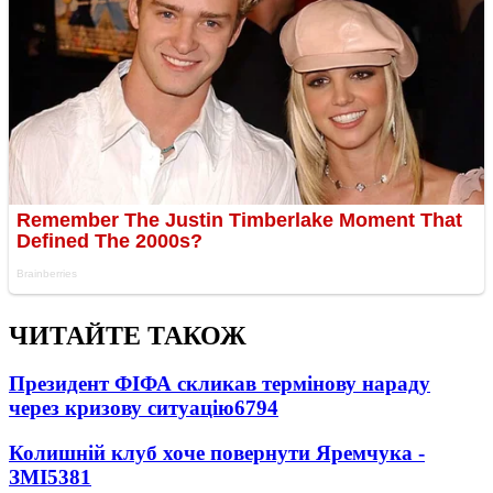
ЧИТАЙТЕ ТАКОЖ
Президент ФІФА скликав термінову нараду
через кризову ситуацію
6794
Колишній клуб хоче повернути Яремчука -
ЗМІ
5381