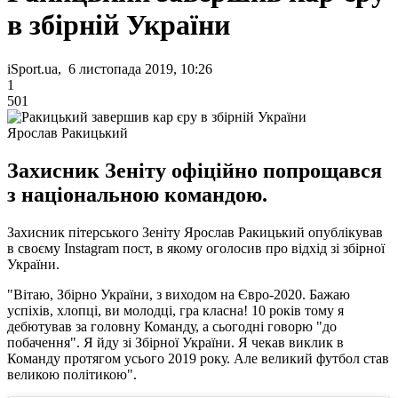
в збірній України
iSport.ua, 6 листопада 2019, 10:26
1
501
Ярослав Ракицький
Захисник Зеніту офіційно попрощався
з національною командою.
Захисник пітерського Зеніту Ярослав Ракицький опублікував
в своєму Instagram пост, в якому оголосив про відхід зі збірної
України.
"Вітаю, Збірно України, з виходом на Євро-2020. Бажаю
успіхів, хлопці, ви молодці, гра класна! 10 років тому я
дебютував за головну Команду, а сьогодні говорю "до
побачення". Я йду зі Збірної України. Я чекав виклик в
Команду протягом усього 2019 року. Але великий футбол став
великою політикою".