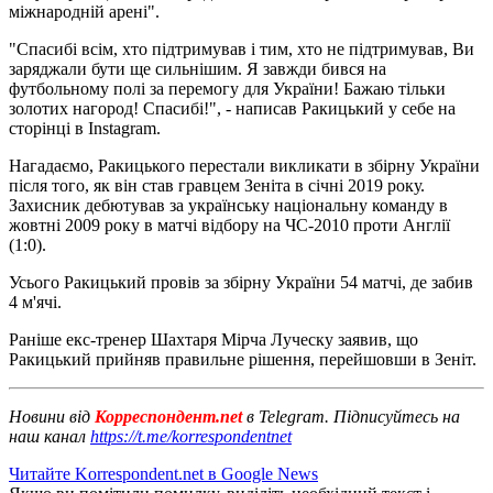
міжнародній арені".
"Спасибі всім, хто підтримував і тим, хто не підтримував, Ви
заряджали бути ще сильнішим. Я завжди бився на
футбольному полі за перемогу для України! Бажаю тільки
золотих нагород! Спасибі!", - написав Ракицький у себе на
сторінці в Instagram.
Нагадаємо, Ракицького перестали викликати в збірну України
після того, як він став гравцем Зеніта в січні 2019 року.
Захисник дебютував за українську національну команду в
жовтні 2009 року в матчі відбору на ЧС-2010 проти Англії
(1:0).
Усього Ракицький провів за збірну України 54 матчі, де забив
4 м'ячі.
Раніше екс-тренер Шахтаря Мірча Луческу заявив, що
Ракицький прийняв правильне рішення, перейшовши в Зеніт.
Новини від
Корреспондент.net
в Telegram. Підписуйтесь на
наш канал
https://t.me/korrespondentnet
Читайте Korrespondent.net в Google News