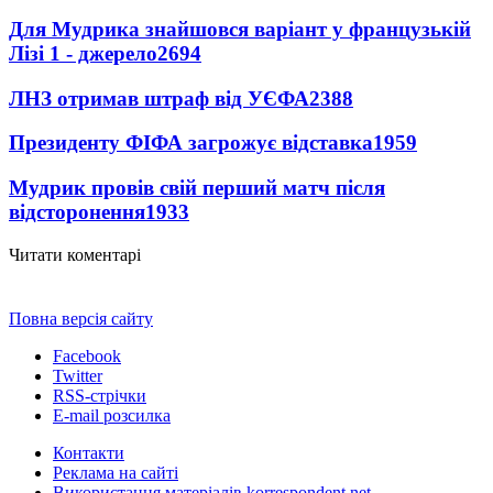
Для Мудрика знайшовся варіант у французькій
Лізі 1 - джерело
2694
ЛНЗ отримав штраф від УЄФА
2388
Президенту ФІФА загрожує відставка
1959
Мудрик провів свій перший матч після
відсторонення
1933
Читати коментарі
Повна версія сайту
Facebook
Twitter
RSS-стрічки
E-mail розсилка
Контакти
Реклама на сайті
Використання матеріалів korrespondent.net