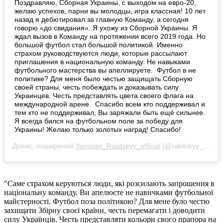
Поздравляю, Сборная Украины, с выходом на евро-20,
желаю успехов, парни вы молодцы, игра классная! 10 лет
назад я дебютировал за главную Команду, а сегодня
говорю «до свидания». Я ухожу из Сборной Украины. Я
ждал вызов в Команду на протяжении всего 2019 года. Но
большой футбол стал большой политикой. Именно
страхом руководствуются люди, которые рассылают
приглашения в национальную команду. Не навыками
футбольного мастерства вы апеллируете. Футбол в не
политике? Для меня было честью защищать Сборную
своей страны, честь побеждать и доказывать силу
Украинцев. Честь представлять цвета своего флага на
международной арене. Спасибо всем кто поддерживал и
тем кто не поддерживал, Вы заряжали быть ещё сильнее.
Я всегда бился на футбольном поле за победу для
Украины! Желаю только золотых наград! Спасибо!
Допис, поширений
Yaroslav_Rakitskyy_official
(@rakitskyy_official)
"Саме страхом керуються люди, які розсилають запрошення в
національну команду. Ви апелюєте не навичками футбольної
майстерності. Футбол поза політикою? Для мене було честю
захищати Збірну своєї країни, честь перемагати і доводити
силу Українців. Честь представляти кольори свого прапора на