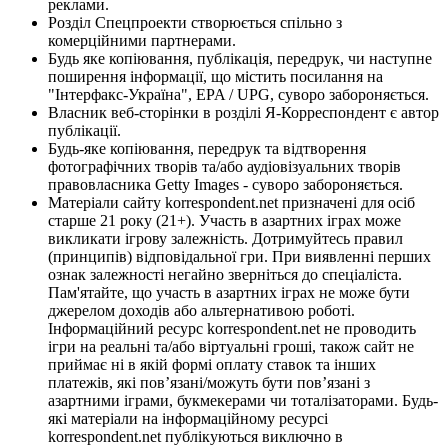
реклами.
Розділ Спецпроекти створюється спільно з
комерційними партнерами.
Будь яке копіювання, публікація, передрук, чи наступне
поширення інформації, що містить посилання на
"Інтерфакс-Україна", EPA / UPG, суворо забороняється.
Власник веб-сторінки в розділі Я-Корреспондент є автор
публікації.
Будь-яке копіювання, передрук та відтворення
фотографічних творів та/або аудіовізуальних творів
правовласника Getty Images - суворо забороняється.
Матеріали сайту korrespondent.net призначені для осіб
старше 21 року (21+). Участь в азартних іграх може
викликати ігрову залежність. Дотримуйтесь правил
(принципів) відповідальної гри. При виявленні перших
ознак залежності негайно зверніться до спеціаліста.
Пам'ятайте, що участь в азартних іграх не може бути
джерелом доходів або альтернативою роботі.
Інформаційний ресурс korrespondent.net не проводить
ігри на реальні та/або віртуальні гроші, також сайт не
приймає ні в якій формі оплату ставок та інших
платежів, які пов’язані/можуть бути пов’язані з
азартними іграми, букмекерами чи тоталізаторами. Будь-
які матеріали на інформаційному ресурсі
korrespondent.net публікуються виключно в