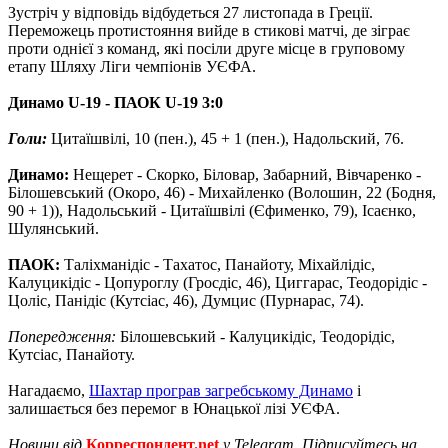
Зустріч у відповідь відбудеться 27 листопада в Греції.
Переможець протистояння вийде в стикові матчі, де зіграє
проти однієї з команд, які посіли друге місце в груповому
етапу Шляху Ліги чемпіонів УЄФА.
Динамо U-19 - ПАОК U-19 3:0
Голи:
Цитаїшвілі, 10 (пен.), 45 + 1 (пен.), Надольский, 76.
Динамо:
Нещерет - Скорко, Біловар, Забарний, Вівчаренко -
Білошевський (Окоро, 46) - Михайленко (Волошин, 22 (Бодня,
90 + 1)), Надольський - Цитаїшвілі (Єфименко, 79), Ісаєнко,
Шулянський.
ПАОК:
Таліхманідіс - Тахатос, Панайоту, Міхайлідіс,
Калуцикідіс - Цопуроглу (Гросдіс, 46), Циггарас, Теодорідіс -
Цоліс, Панідіс (Кутсіас, 46), Думцис (Пурнарас, 74).
Попередження:
Білошевський - Калуцикідіс, Теодорідіс,
Кутсіас, Панайоту.
Нагадаємо,
Шахтар програв загребському Динамо
і
залишається без перемог в Юнацької лізі УЄФА.
Новини від
Корреспондент.net
у Telegram. Підписуйтесь на