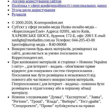
Договір користування сайтом
Політика у сфері конфіденційності і персональних даних
Угода щодо користування
Редакція
© 2000-2026, Korrespondent.net
Суб'єкт у сфері онлайн-медіа Назва онлайн-медіа –
«КореспонденТ.net» Адреса: 02091, місто Київ,
ХАРКІВСЬКЕ ШОСЕ, будинок 172-Б, офіс 208/1 E-mail:
sunlight@mediadim.com.ua
Телефон: 044-205-43-00
Ідентифікатор медіа – R40-06068
Використання будь-яких матеріалів, розміщених на
сайті, дозволяється за умови посилання на
Корреспондент.net.
При копіюванні матеріалів зі сторінки « Новини України
і світу» , для інтернет - видань - обов'язкове пряме
відкрите для пошукових систем гіперпосилання .
Посилання має бути розміщена в незалежності від
повного або часткового використання матеріалів.
Гіперпосилання ( для інтернет - видань) - повинна бути
розміщена в підзаголовку або в першому абзаці
матеріалу.
Новини з позначками "Думка", "Експертиза", "Заява",
"Регіони", "Гроші", "Влада", "Вибори", "Тест-драйв",
"Спецпроекти", "Промо" публікуються на правах