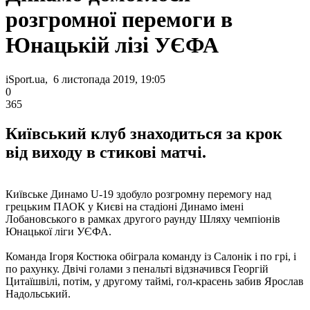
розгромної перемоги в
Юнацькій лізі УЄФА
iSport.ua, 6 листопада 2019, 19:05
0
365
Київський клуб знаходиться за крок
від виходу в стикові матчі.
Київське Динамо U-19 здобуло розгромну перемогу над
грецьким ПАОК у Києві на стадіоні Динамо імені
Лобановського в рамках другого раунду Шляху чемпіонів
Юнацької ліги УЄФА.
Команда Ігоря Костюка обіграла команду із Салонік і по грі, і
по рахунку. Двічі голами з пенальті відзначився Георгій
Цитаїшвілі, потім, у другому таймі, гол-красень забив Ярослав
Надольський.