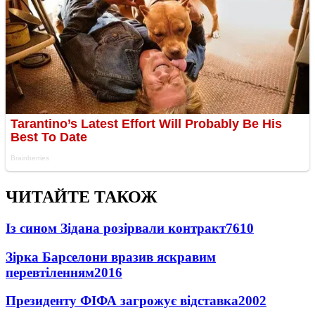
ЧИТАЙТЕ ТАКОЖ
Із сином Зідана розірвали контракт
7610
Зірка Барселони вразив яскравим
перевтіленням
2016
Президенту ФІФА загрожує відставка
2002