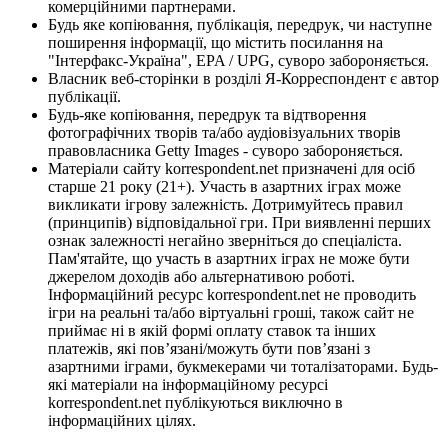
комерційними партнерами.
Будь яке копіювання, публікація, передрук, чи наступне
поширення інформації, що містить посилання на
"Інтерфакс-Україна", EPA / UPG, суворо забороняється.
Власник веб-сторінки в розділі Я-Корреспондент є автор
публікації.
Будь-яке копіювання, передрук та відтворення
фотографічних творів та/або аудіовізуальних творів
правовласника Getty Images - суворо забороняється.
Матеріали сайту korrespondent.net призначені для осіб
старше 21 року (21+). Участь в азартних іграх може
викликати ігрову залежність. Дотримуйтесь правил
(принципів) відповідальної гри. При виявленні перших
ознак залежності негайно зверніться до спеціаліста.
Пам'ятайте, що участь в азартних іграх не може бути
джерелом доходів або альтернативою роботі.
Інформаційний ресурс korrespondent.net не проводить
ігри на реальні та/або віртуальні гроші, також сайт не
приймає ні в якій формі оплату ставок та інших
платежів, які пов’язані/можуть бути пов’язані з
азартними іграми, букмекерами чи тоталізаторами. Будь-
які матеріали на інформаційному ресурсі
korrespondent.net публікуються виключно в
інформаційних цілях.