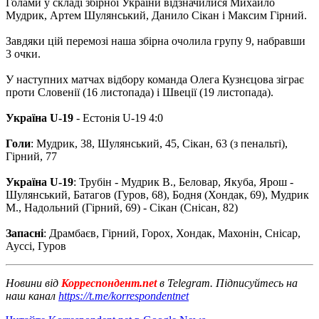
Голами у складі збірної України відзначилися Михайло
Мудрик, Артем Шулянський, Данило Сікан і Максим Гірний.
Завдяки цій перемозі наша збірна очолила групу 9, набравши
3 очки.
У наступних матчах відбору команда Олега Кузнєцова зіграє
проти Словенії (16 листопада) і Швеції (19 листопада).
Україна U-19
- Естонія U-19 4:0
Голи
: Мудрик, 38, Шулянський, 45, Сікан, 63 (з пенальті),
Гірний, 77
Україна U-19
: Трубін - Мудрик В., Беловар, Якуба, Ярош -
Шулянський, Батагов (Гуров, 68), Бодня (Хондак, 69), Мудрик
М., Надольний (Гірний, 69) - Сікан (Снісан, 82)
Запасні
: Драмбаєв, Гірний, Горох, Хондак, Махонін, Снісар,
Ауссі, Гуров
Новини від
Корреспондент.net
в Telegram. Підписуйтесь на
наш канал
https://t.me/korrespondentnet