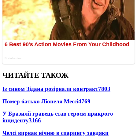
ЧИТАЙТЕ ТАКОЖ
Із сином Зідана розірвали контракт
7803
Помер батько Ліонеля Мессі
4769
У Бразилії гравець став героєм прикрого
інциденту
3166
Челсі вирвав нічию в спарингу завдяки