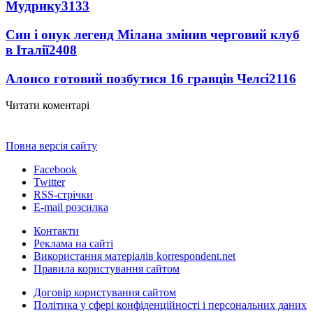
Мудрику
3133
Син і онук легенд Мілана змінив черговий клуб
в Італії
2408
Алонсо готовий позбутися 16 гравців Челсі
2116
Читати коментарі
Повна версія сайту
Facebook
Twitter
RSS-стрічки
E-mail розсилка
Контакти
Реклама на сайті
Використання матеріалів korrespondent.net
Правила користування сайтом
Договір користування сайтом
Політика у сфері конфіденційності і персональних даних