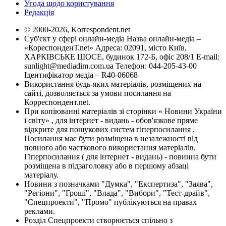
Угода щодо користування
Редакція
© 2000-2026, Korrespondent.net
Суб'єкт у сфері онлайн-медіа Назва онлайн-медіа –
«КореспонденТ.net» Адреса: 02091, місто Київ,
ХАРКІВСЬКЕ ШОСЕ, будинок 172-Б, офіс 208/1 E-mail:
sunlight@mediadim.com.ua
Телефон: 044-205-43-00
Ідентифікатор медіа – R40-06068
Використання будь-яких матеріалів, розміщених на
сайті, дозволяється за умови посилання на
Корреспондент.net.
При копіюванні матеріалів зі сторінки « Новини України
і світу» , для інтернет - видань - обов'язкове пряме
відкрите для пошукових систем гіперпосилання .
Посилання має бути розміщена в незалежності від
повного або часткового використання матеріалів.
Гіперпосилання ( для інтернет - видань) - повинна бути
розміщена в підзаголовку або в першому абзаці
матеріалу.
Новини з позначками "Думка", "Експертиза", "Заява",
"Регіони", "Гроші", "Влада", "Вибори", "Тест-драйв",
"Спецпроекти", "Промо" публікуються на правах
реклами.
Розділ Спецпроекти створюється спільно з