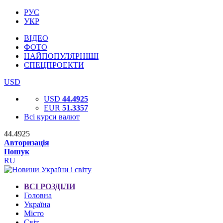
РУС
УКР
ВІДЕО
ФОТО
НАЙПОПУЛЯРНІШІ
СПЕЦПРОЕКТИ
USD
USD
44.4925
EUR
51.3357
Всі курси валют
44.4925
Авторизація
Пошук
RU
ВСІ РОЗДІЛИ
Головна
Україна
Місто
Світ