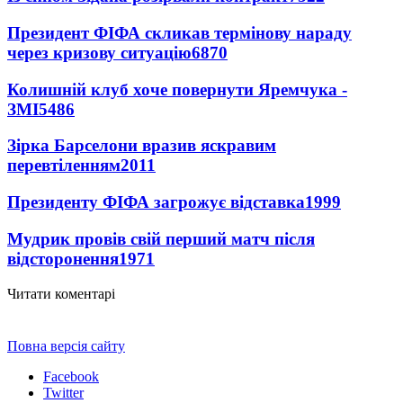
Президент ФІФА скликав термінову нараду
через кризову ситуацію
6870
Колишній клуб хоче повернути Яремчука -
ЗМІ
5486
Зірка Барселони вразив яскравим
перевтіленням
2011
Президенту ФІФА загрожує відставка
1999
Мудрик провів свій перший матч після
відсторонення
1971
Читати коментарі
Повна версія сайту
Facebook
Twitter