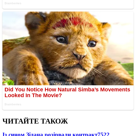
ЧИТАЙТЕ ТАКОЖ
Із сином Зідана розірвали контракт
7522