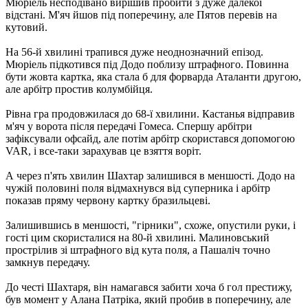
Мюріель несподівано вирішив пробити з дуже далекої
відстані. М'яч йшов під поперечину, але Пятов перевів на
кутовий.
На 56-й хвилині трапився дуже неоднозначний епізод.
Мюріель підкотився під Додо поблизу штрафного. Повинна
бути жовта картка, яка стала б для форварда Аталанти другою,
але арбітр простив колумбійця.
Рівна гра продовжилася до 68-ї хвилини. Кастанья відправив
м'яч у ворота після передачі Гомеса. Спершу арбітри
зафіксували офсайд, але потім арбітр скористався допомогою
VAR, і все-таки зарахував це взяття воріт.
А через п'ять хвилин Шахтар залишився в меншості. Додо на
чужій половині поля відмахнувся від суперника і арбітр
показав пряму червону картку бразильцеві.
Залишившись в меншості, "гірники", схоже, опустили руки, і
гості цим скористалися на 80-й хвилині. Малиновський
прострілив зі штрафного від кута поля, а Пашаліч точно
замкнув передачу.
До честі Шахтаря, він намагався забити хоча б гол престижу,
був момент у Алана Патріка, який пробив в поперечину, але