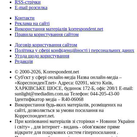
RSS-стрічки
E-mail розсилка
Контакти
Реклама на сайті
Використання матеріалів korrespondent.net
Правила користування сайтом
Договір користування сайтом
Політика у сфері конфіденційності і персональних даних
Угода щодо користування
Редакція
© 2000-2026, Korrespondent.net
Суб'єкт у сфері онлайн-медіа Назва онлайн-медіа –
«КореспонденТ.net» Адреса: 02091, місто Київ,
ХАРКІВСЬКЕ ШОСЕ, будинок 172-Б, офіс 208/1 E-mail:
sunlight@mediadim.com.ua
Телефон: 044-205-43-00
Ідентифікатор медіа – R40-06068
Використання будь-яких матеріалів, розміщених на
сайті, дозволяється за умови посилання на
Корреспондент.net.
При копіюванні матеріалів зі сторінки « Новини України
і світу» , для інтернет - видань - обов'язкове пряме
відкрите для пошукових систем гіперпосилання .