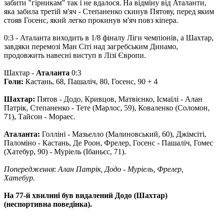
забити "гірникам" так і не вдалося. На відміну від Аталанти,
яка забила третій м'яч - Степаненко скинув Пятову, перед яким
стояв Госенс, який легко прокинув м'яч повз кіпера.
0:3 - Аталанта виходить в 1/8 фіналу Ліги чемпіонів, а Шахтар,
завдяки перемозі Ман Сіті над загребським Динамо,
продовжить навесні виступ в Лізі Європи.
Шахтар -
Аталанта
0:3
Голи:
Кастань, 68, Пашаліч, 80, Госенс, 90 + 4
Шахтар:
Пятов - Додо, Кривцов, Матвієнко, Ісмаїлі - Алан
Патрік, Степаненко - Тете (Марлос, 59), Коваленко (Соломон,
71), Тайсон - Мораес.
Аталанта:
Голліні - Мазьелло (Малиновський, 60), Джімсіті,
Паломіно - Кастань, Де Роон, Фрелер, Госенс ​​- Пашаліч, Гомес
(Хатебур, 90) - Муріель (Ібаньєс, 71).
Попередження
:
Алан Патрік, Додо - Муріель, Фрелер,
Хатебур.
На 77-й хвилині був видалений Додо (Шахтар)
(неспортивна поведінка).