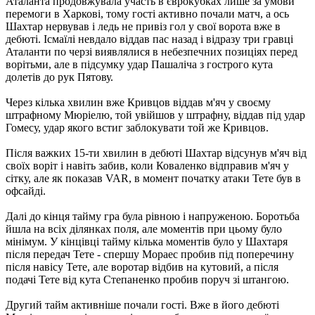
Аталанта продовжувала участь в єврокубках лише за умови
перемоги в Харкові, тому гості активно почали матч, а ось
Шахтар нервував і ледь не привіз гол у свої ворота вже в
дебюті. Ісмаїлі невдало віддав пас назад і відразу три гравці
Аталанти по черзі виявлялися в небезпечних позиціях перед
ворітьми, але в підсумку удар Пашаліча з гострого кута
долетів до рук Пятову.
Через кілька хвилин вже Кривцов віддав м'яч у своєму
штрафному Мюріелю, той увійшов у штрафну, віддав під удар
Гомесу, удар якого встиг заблокувати той же Кривцов.
Після важких 15-ти хвилин в дебюті Шахтар відсунув м'яч від
своїх воріт і навіть забив, коли Коваленко відправив м'яч у
сітку, але як показав VAR, в момент початку атаки Тете був в
офсайді.
Далі до кінця тайму гра була рівною і напруженою. Боротьба
йшла на всіх ділянках поля, але моментів при цьому було
мінімум. У кінцівці тайму кілька моментів було у Шахтаря
після передач Тете - спершу Мораес пробив під поперечину
після навісу Тете, але воротар відбив на кутовий, а після
подачі Тете від кута Степаненко пробив поруч зі штангою.
Другий тайм активніше почали гості. Вже в його дебюті