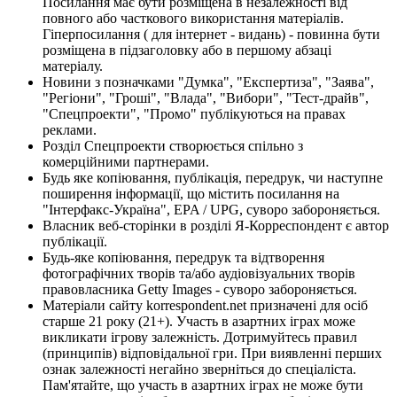
Посилання має бути розміщена в незалежності від
повного або часткового використання матеріалів.
Гіперпосилання ( для інтернет - видань) - повинна бути
розміщена в підзаголовку або в першому абзаці
матеріалу.
Новини з позначками "Думка", "Експертиза", "Заява",
"Регіони", "Гроші", "Влада", "Вибори", "Тест-драйв",
"Спецпроекти", "Промо" публікуються на правах
реклами.
Розділ Спецпроекти створюється спільно з
комерційними партнерами.
Будь яке копіювання, публікація, передрук, чи наступне
поширення інформації, що містить посилання на
"Інтерфакс-Україна", EPA / UPG, суворо забороняється.
Власник веб-сторінки в розділі Я-Корреспондент є автор
публікації.
Будь-яке копіювання, передрук та відтворення
фотографічних творів та/або аудіовізуальних творів
правовласника Getty Images - суворо забороняється.
Матеріали сайту korrespondent.net призначені для осіб
старше 21 року (21+). Участь в азартних іграх може
викликати ігрову залежність. Дотримуйтесь правил
(принципів) відповідальної гри. При виявленні перших
ознак залежності негайно зверніться до спеціаліста.
Пам'ятайте, що участь в азартних іграх не може бути