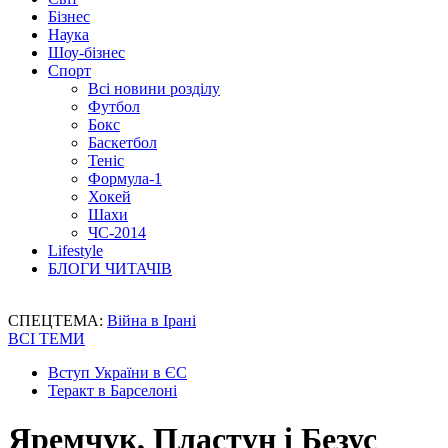
Бізнес
Наука
Шоу-бізнес
Спорт
Всі новини розділу
Футбол
Бокс
Баскетбол
Теніс
Формула-1
Хокей
Шахи
ЧС-2014
Lifestyle
БЛОГИ ЧИТАЧІВ
СПЕЦТЕМА:
Війна в Ірані
ВСІ ТЕМИ
Вступ України в ЄС
Теракт в Барселоні
Яремчук, Пластун і Безус