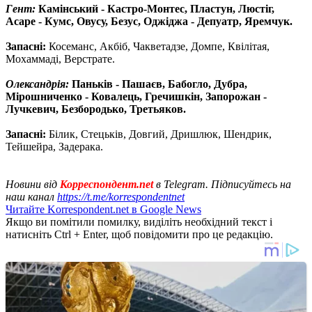
Гент:
Камінський - Кастро-Монтес, Пластун, Люстіг,
Асаре - Кумс, Овусу, Безус, Оджіджа - Депуатр, Яремчук.
Запасні:
Косеманс, Акбіб, Чакветадзе, Домпе, Квілітая,
Мохаммаді, Верстрате.
Олександрія:
Паньків - Пашаєв, Бабогло, Дубра,
Мірошниченко - Ковалець, Гречишкін, Запорожан -
Лучкевич, Безбородько, Третьяков.
Запасні:
Білик, Стецьків, Довгий, Дришлюк, Шендрик,
Тейшейра, Задерака.
Новини від
Корреспондент.net
в Telegram. Підписуйтесь на
наш канал
https://t.me/korrespondentnet
Читайте Korrespondent.net в Google News
Якщо ви помітили помилку, виділіть необхідний текст і
натисніть Ctrl + Enter, щоб повідомити про це редакцію.