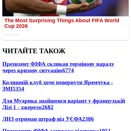
ЧИТАЙТЕ ТАКОЖ
Президент ФІФА скликав термінову нараду
через кризову ситуацію
6774
Колишній клуб хоче повернути Яремчука -
ЗМІ
5354
Для Мудрика знайшовся варіант у французькій
Лізі 1 - джерело
2682
ЛНЗ отримав штраф від УЄФА
2386
Президенту ФІФА загрожує відставка
1951