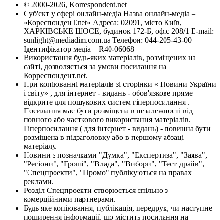
© 2000-2026, Korrespondent.net
Суб'єкт у сфері онлайн-медіа Назва онлайн-медіа –
«КореспонденТ.net» Адреса: 02091, місто Київ,
ХАРКІВСЬКЕ ШОСЕ, будинок 172-Б, офіс 208/1 E-mail:
sunlight@mediadim.com.ua
Телефон: 044-205-43-00
Ідентифікатор медіа – R40-06068
Використання будь-яких матеріалів, розміщених на
сайті, дозволяється за умови посилання на
Корреспондент.net.
При копіюванні матеріалів зі сторінки « Новини України
і світу» , для інтернет - видань - обов'язкове пряме
відкрите для пошукових систем гіперпосилання .
Посилання має бути розміщена в незалежності від
повного або часткового використання матеріалів.
Гіперпосилання ( для інтернет - видань) - повинна бути
розміщена в підзаголовку або в першому абзаці
матеріалу.
Новини з позначками "Думка", "Експертиза", "Заява",
"Регіони", "Гроші", "Влада", "Вибори", "Тест-драйв",
"Спецпроекти", "Промо" публікуються на правах
реклами.
Розділ Спецпроекти створюється спільно з
комерційними партнерами.
Будь яке копіювання, публікація, передрук, чи наступне
поширення інформації, що містить посилання на