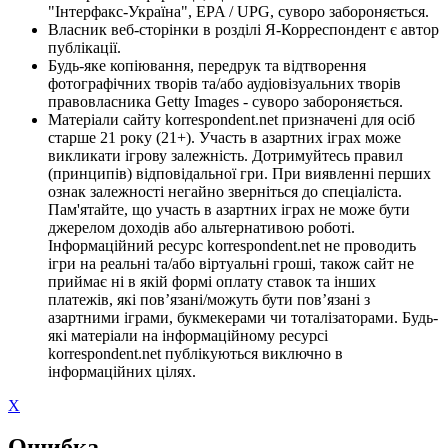
"Інтерфакс-Україна", EPA / UPG, суворо забороняється.
Власник веб-сторінки в розділі Я-Корреспондент є автор
публікації.
Будь-яке копіювання, передрук та відтворення
фотографічних творів та/або аудіовізуальних творів
правовласника Getty Images - суворо забороняється.
Матеріали сайту korrespondent.net призначені для осіб
старше 21 року (21+). Участь в азартних іграх може
викликати ігрову залежність. Дотримуйтесь правил
(принципів) відповідальної гри. При виявленні перших
ознак залежності негайно зверніться до спеціаліста.
Пам'ятайте, що участь в азартних іграх не може бути
джерелом доходів або альтернативою роботі.
Інформаційний ресурс korrespondent.net не проводить
ігри на реальні та/або віртуальні гроші, також сайт не
приймає ні в якій формі оплату ставок та інших
платежів, які пов’язані/можуть бути пов’язані з
азартними іграми, букмекерами чи тоталізаторами. Будь-
які матеріали на інформаційному ресурсі
korrespondent.net публікуються виключно в
інформаційних цілях.
X
Ошибка