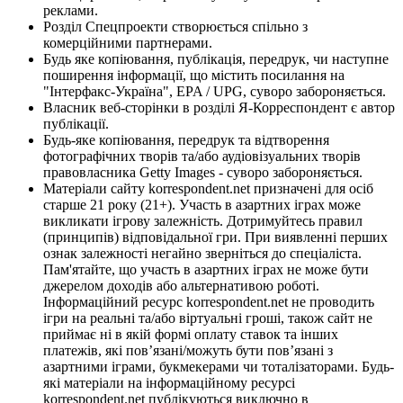
реклами.
Розділ Спецпроекти створюється спільно з
комерційними партнерами.
Будь яке копіювання, публікація, передрук, чи наступне
поширення інформації, що містить посилання на
"Інтерфакс-Україна", EPA / UPG, суворо забороняється.
Власник веб-сторінки в розділі Я-Корреспондент є автор
публікації.
Будь-яке копіювання, передрук та відтворення
фотографічних творів та/або аудіовізуальних творів
правовласника Getty Images - суворо забороняється.
Матеріали сайту korrespondent.net призначені для осіб
старше 21 року (21+). Участь в азартних іграх може
викликати ігрову залежність. Дотримуйтесь правил
(принципів) відповідальної гри. При виявленні перших
ознак залежності негайно зверніться до спеціаліста.
Пам'ятайте, що участь в азартних іграх не може бути
джерелом доходів або альтернативою роботі.
Інформаційний ресурс korrespondent.net не проводить
ігри на реальні та/або віртуальні гроші, також сайт не
приймає ні в якій формі оплату ставок та інших
платежів, які пов’язані/можуть бути пов’язані з
азартними іграми, букмекерами чи тоталізаторами. Будь-
які матеріали на інформаційному ресурсі
korrespondent.net публікуються виключно в