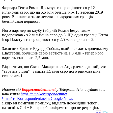
Форвард Гента Роман Яремчук тепер оцінюється у 12
мільйонів євро, що на 5,5 млн більше, ніж 13 вересня 2019
року. Він належить до десятки найдорожчих гравців
бельгійської першості.
Його партнер по клубу і збірній Роман Безус також
подорожчав - з 2 мільйонів євро до 3. Ще один гравець Гента
Ігор Пластун тепер оцінюється у 2,5 млн євро, а не 2.
Захисник Брюгге Едуард Соболь, який належить донецькому
Шахтареві, збільшив свою вартість на 1,3 млн - тепер його
вартість становить 2,5 млн.
Відзначимо, що Євген Макаренко з Андерлехта єдиний, хто
"втратив у ціні" - замість 1,5 млн євро його ринкова ціна
становить 1.
Новини від
Корреспондент.net
у Telegram. Підписуйтесь на
наш канал
https://t.me/korrespondentnet
Читайте Korrespondent.net в Google News
Якщо ви помітили помилку, виділіть необхідний текст і
натисніть Ctrl + Enter, щоб повідомити про це редакцію.