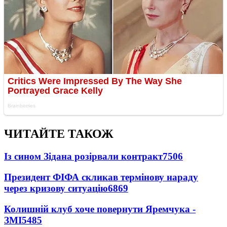
ЧИТАЙТЕ ТАКОЖ
Із сином Зідана розірвали контракт
7506
Президент ФІФА скликав термінову нараду
через кризову ситуацію
6869
Колишній клуб хоче повернути Яремчука -
ЗМІ
5485