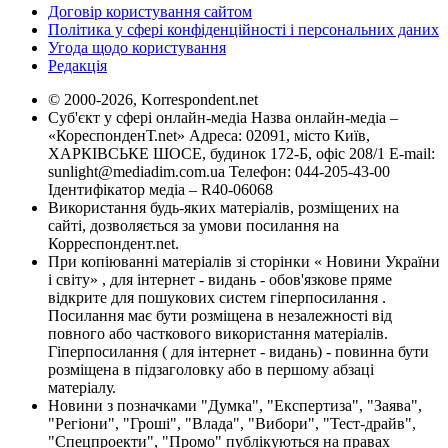
Договір користування сайтом
Політика у сфері конфіденційності і персональних даних
Угода щодо користування
Редакція
© 2000-2026, Korrespondent.net
Суб'єкт у сфері онлайн-медіа Назва онлайн-медіа –
«КореспонденТ.net» Адреса: 02091, місто Київ,
ХАРКІВСЬКЕ ШОСЕ, будинок 172-Б, офіс 208/1 E-mail:
sunlight@mediadim.com.ua
Телефон: 044-205-43-00
Ідентифікатор медіа – R40-06068
Використання будь-яких матеріалів, розміщених на
сайті, дозволяється за умови посилання на
Корреспондент.net.
При копіюванні матеріалів зі сторінки « Новини України
і світу» , для інтернет - видань - обов'язкове пряме
відкрите для пошукових систем гіперпосилання .
Посилання має бути розміщена в незалежності від
повного або часткового використання матеріалів.
Гіперпосилання ( для інтернет - видань) - повинна бути
розміщена в підзаголовку або в першому абзаці
матеріалу.
Новини з позначками "Думка", "Експертиза", "Заява",
"Регіони", "Гроші", "Влада", "Вибори", "Тест-драйв",
"Спецпроекти", "Промо" публікуються на правах