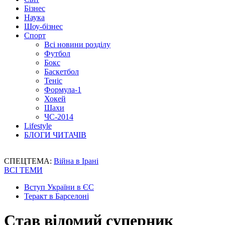
Бізнес
Наука
Шоу-бізнес
Спорт
Всі новини розділу
Футбол
Бокс
Баскетбол
Теніс
Формула-1
Хокей
Шахи
ЧС-2014
Lifestyle
БЛОГИ ЧИТАЧІВ
СПЕЦТЕМА:
Війна в Ірані
ВСІ ТЕМИ
Вступ України в ЄС
Теракт в Барселоні
Став відомий суперник