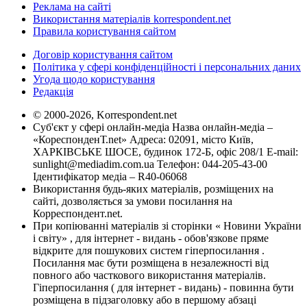
Реклама на сайті
Використання матеріалів korrespondent.net
Правила користування сайтом
Договір користування сайтом
Політика у сфері конфіденційності і персональних даних
Угода щодо користування
Редакція
© 2000-2026, Korrespondent.net
Суб'єкт у сфері онлайн-медіа Назва онлайн-медіа –
«КореспонденТ.net» Адреса: 02091, місто Київ,
ХАРКІВСЬКЕ ШОСЕ, будинок 172-Б, офіс 208/1 E-mail:
sunlight@mediadim.com.ua
Телефон: 044-205-43-00
Ідентифікатор медіа – R40-06068
Використання будь-яких матеріалів, розміщених на
сайті, дозволяється за умови посилання на
Корреспондент.net.
При копіюванні матеріалів зі сторінки « Новини України
і світу» , для інтернет - видань - обов'язкове пряме
відкрите для пошукових систем гіперпосилання .
Посилання має бути розміщена в незалежності від
повного або часткового використання матеріалів.
Гіперпосилання ( для інтернет - видань) - повинна бути
розміщена в підзаголовку або в першому абзаці