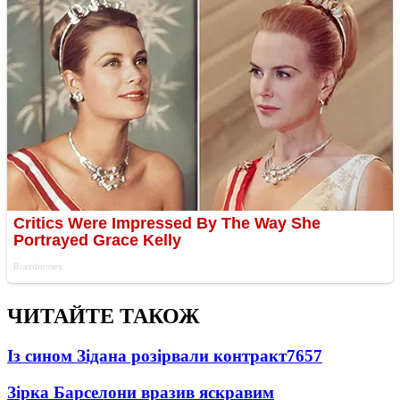
ЧИТАЙТЕ ТАКОЖ
Із сином Зідана розірвали контракт
7657
Зірка Барселони вразив яскравим