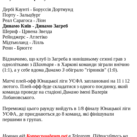
Дербі Каунті - Боруссія Дортмунд
Порту - Зальцбург
Реал Сарагоса - Ліон
Динамо Київ - Динамо Загреб
Шериф - Црвена Звезда
Рейнджерс - Атлетіко
Мідтьюланд - Лілль
Ренн - Брюгге
Відзначимо, що клуб із Загреба в нинішньому сезоні грав з
однолітками з
Шахтаря
- в Харкові команди зіграли внічию
(1:1), а у себе вдома
Динамо З
обіграло "гірників" (1:0).
Матчі плей-офф Юнацької ліги УЄФА заплановані на 11 і 12
лютого. Плей-офф буде складатися з одного поєдинку, який
команда проведе на стадіоні
Динамо
імені Валерія
Лобановського.
Переможці цього раунду вийдуть в 1/8 фіналу Юнацької ліги
УЄФА, де приєднаються до 8 команд, які фінішували
першими в групах.
Новини від
Корреспондент.net
в Telegram. Підписуйтесь на