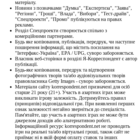
матеріалу.
Новини з позначками "Думка", "Експертиза", "Заява",
"Регіони", "Гроші", "Влада", "Вибори", "Тест-драйв",
"Спецпроекти", "Промо" публікуються на правах
реклами.
Розділ Спецпроекти створюється спільно з
комерційними партнерами.
Будь яке копіювання, публікація, передрук, чи наступне
поширення інформації, що містить посилання на
"Інтерфакс-Україна", EPA / UPG, суворо забороняється.
Власник веб-сторінки в розділі Я-Корреспондент є автор
публікації.
Будь-яке копіювання, передрук та відтворення
фотографічних творів та/або аудіовізуальних творів
правовласника Getty Images - суворо забороняється.
Матеріали сайту korrespondent.net призначені для осіб
старше 21 року (21+). Участь в азартних іграх може
викликати ігрову залежність. Дотримуйтесь правил
(принципів) відповідальної гри. При виявленні перших
ознак залежності негайно зверніться до спеціаліста.
Пам'ятайте, що участь в азартних іграх не може бути
джерелом доходів або альтернативою роботі.
Інформаційний ресурс korrespondent.net не проводить
ігри на реальні та/або віртуальні гроші, також сайт не
приймає ні в якій формі оплату ставок та інших