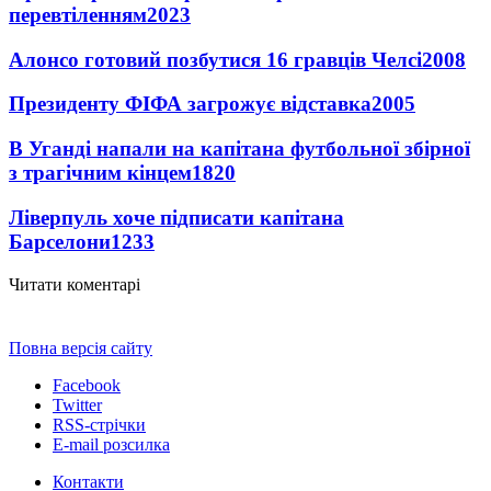
перевтіленням
2023
Алонсо готовий позбутися 16 гравців Челсі
2008
Президенту ФІФА загрожує відставка
2005
В Уганді напали на капітана футбольної збірної
з трагічним кінцем
1820
Ліверпуль хоче підписати капітана
Барселони
1233
Читати коментарі
Повна версія сайту
Facebook
Twitter
RSS-стрічки
E-mail розсилка
Контакти