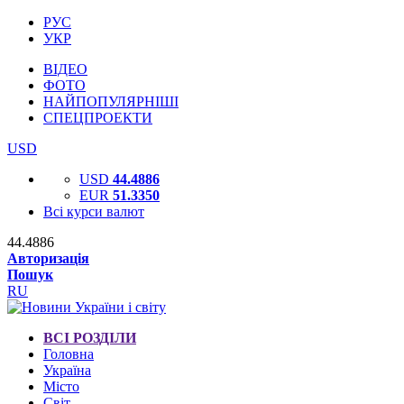
РУС
УКР
ВІДЕО
ФОТО
НАЙПОПУЛЯРНІШІ
СПЕЦПРОЕКТИ
USD
USD
44.4886
EUR
51.3350
Всі курси валют
44.4886
Авторизація
Пошук
RU
ВСІ РОЗДІЛИ
Головна
Україна
Місто
Світ