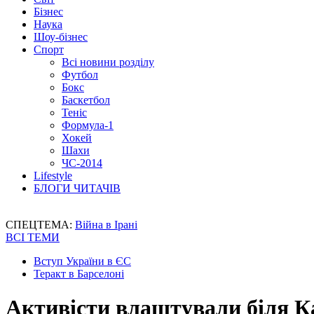
Бізнес
Наука
Шоу-бізнес
Спорт
Всі новини розділу
Футбол
Бокс
Баскетбол
Теніс
Формула-1
Хокей
Шахи
ЧС-2014
Lifestyle
БЛОГИ ЧИТАЧІВ
СПЕЦТЕМА:
Війна в Ірані
ВСІ ТЕМИ
Вступ України в ЄС
Теракт в Барселоні
Активісти влаштували біля Ка