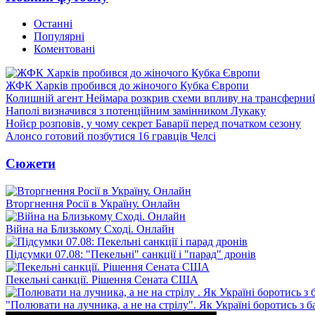
Останні
Популярні
Коментовані
ЖФК Харків пробився до жіночого Кубка Європи
Колишній агент Неймара розкрив схеми впливу на трансферни
Наполі визначився з потенційним замінником Лукаку
Нойєр розповів, у чому секрет Баварії перед початком сезону
Алонсо готовий позбутися 16 гравців Челсі
Сюжети
Вторгнення Росії в Україну. Онлайн
Війна на Близькому Сході. Онлайн
Підсумки 07.08: "Пекельні" санкції і "парад" дронів
Пекельні санкції. Рішення Сената США
"Полювати на лучника, а не на стрілу". Як Україні боротись з 