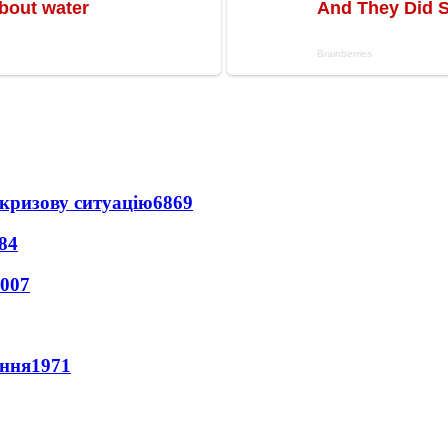
кризову ситуацію
6869
84
007
ення
1971