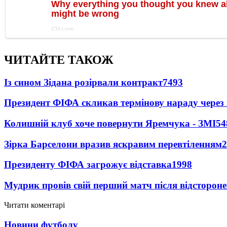
ЧИТАЙТЕ ТАКОЖ
Із сином Зідана розірвали контракт
7493
Президент ФІФА скликав термінову нараду через 
Колишній клуб хоче повернути Яремчука - ЗМІ
54
Зірка Барселони вразив яскравим перевтіленням
2
Президенту ФІФА загрожує відставка
1998
Мудрик провів свій перший матч після відсторон
Читати коментарі
Новини футболу