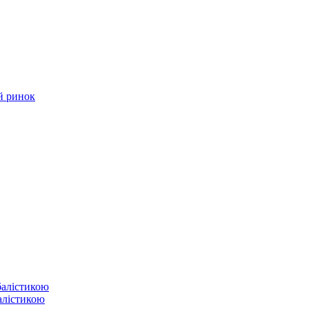
й ринок
балістикою