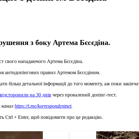
ушення з боку Артема Бєсєдіна.
т свого нападаючого Артема Бєсєдіна.
я антидопінгових правил Артемом Бєсєдіним.
ти більш детальної інформації до того моменту, аж поки закінча
 відсторонили на 30 днів
через провалений допінг-тест.
ш канал
https://t.me/korrespondentnet
.
ь Ctrl + Enter, щоб повідомити про це редакцію.