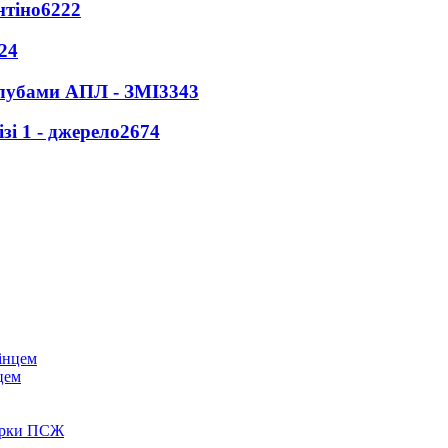
нтіно
6222
24
клубами АПЛ - ЗМІ
3343
і 1 - джерело
2674
цем
зірки ПСЖ