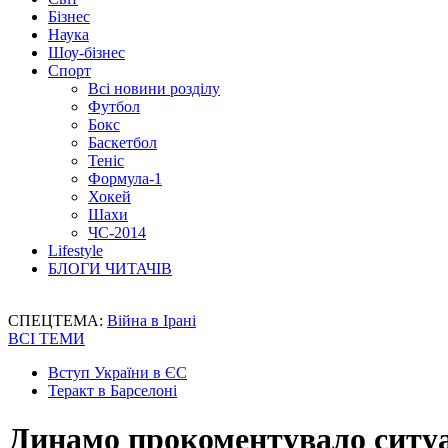
Бізнес
Наука
Шоу-бізнес
Спорт
Всі новини розділу
Футбол
Бокс
Баскетбол
Теніс
Формула-1
Хокей
Шахи
ЧС-2014
Lifestyle
БЛОГИ ЧИТАЧІВ
СПЕЦТЕМА:
Війна в Ірані
ВСІ ТЕМИ
Вступ України в ЄС
Теракт в Барселоні
Динамо прокоментувало ситуац