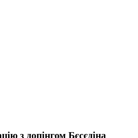
ію з допінгом Бєсєдіна