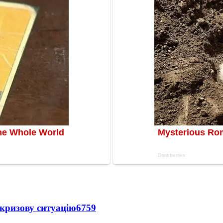
кризову ситуацію
6759