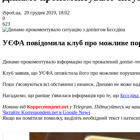
iSport.ua, 20 грудня 2019, 18:02
0
623
УЄФА повідомила клуб про можливе пор
Динамо прокоментувало інформацію про провалений допінг-тес
Клуб заявив, що УЄФА оповістила його про можливе порушенн
Поки з'ясовуються всі обставини і нюанси, Динамо не може нада
Нагадаємо, що раніше з'явилася інформація про те, що
Бєсєдіна
Новини від
Корреспондент.net
у Telegram. Підписуйтесь на на
Читайте Korrespondent.net в Google News
Якщо ви помітили помилку, виділіть необхідний текст і натисніт