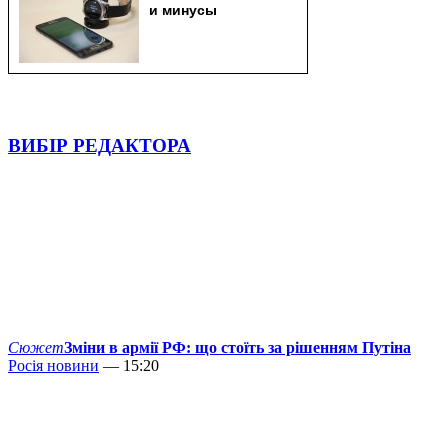
ВИБІР РЕДАКТОРА
Сюжет
Зміни в армії РФ: що стоїть за рішенням Путіна
Росія новини
— 15:20