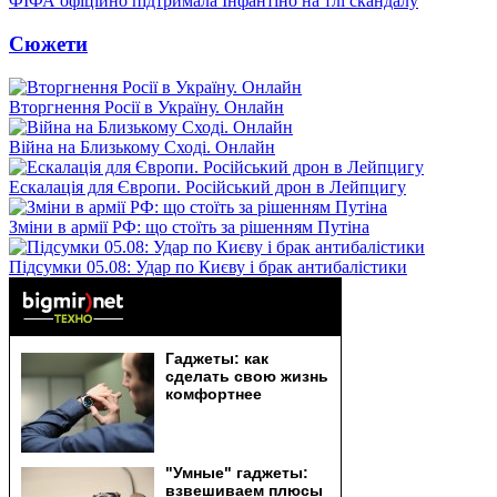
ФІФА офіційно підтримала Інфантіно на тлі скандалу
Сюжети
Вторгнення Росії в Україну. Онлайн
Війна на Близькому Сході. Онлайн
Ескалація для Європи. Російський дрон в Лейпцигу
Зміни в армії РФ: що стоїть за рішенням Путіна
Підсумки 05.08: Удар по Києву і брак антибалістики