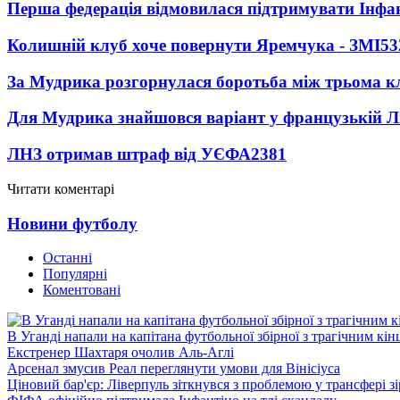
Перша федерація відмовилася підтримувати Інфа
Колишній клуб хоче повернути Яремчука - ЗМІ
53
За Мудрика розгорнулася боротьба між трьома 
Для Мудрика знайшовся варіант у французькій Ліз
ЛНЗ отримав штраф від УЄФА
2381
Читати коментарі
Новини футболу
Останні
Популярні
Коментовані
В Уганді напали на капітана футбольної збірної з трагічним кін
Екстренер Шахтаря очолив Аль-Аглі
Арсенал змусив Реал переглянути умови для Вінісіуса
Ціновий бар'єр: Ліверпуль зіткнувся з проблемою у трансфері 