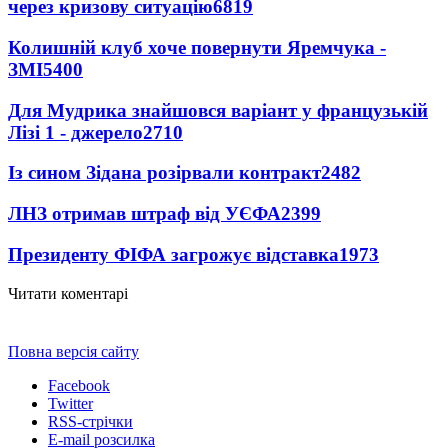
через кризову ситуацію
6819
Колишній клуб хоче повернути Яремчука -
ЗМІ
5400
Для Мудрика знайшовся варіант у французькій
Лізі 1 - джерело
2710
Із сином Зідана розірвали контракт
2482
ЛНЗ отримав штраф від УЄФА
2399
Президенту ФІФА загрожує відставка
1973
Читати коментарі
Повна версія сайту
Facebook
Twitter
RSS-стрічки
E-mail розсилка