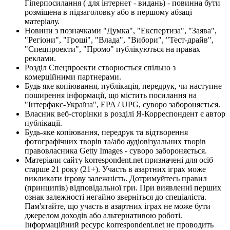
Гіперпосилання ( для інтернет - видань) - повинна бути
розміщена в підзаголовку або в першому абзаці
матеріалу.
Новини з позначками "Думка", "Експертиза", "Заява",
"Регіони", "Гроші", "Влада", "Вибори", "Тест-драйв",
"Спецпроекти", "Промо" публікуються на правах
реклами.
Розділ Спецпроекти створюється спільно з
комерційними партнерами.
Будь яке копіювання, публікація, передрук, чи наступне
поширення інформації, що містить посилання на
"Інтерфакс-Україна", EPA / UPG, суворо забороняється.
Власник веб-сторінки в розділі Я-Корреспондент є автор
публікації.
Будь-яке копіювання, передрук та відтворення
фотографічних творів та/або аудіовізуальних творів
правовласника Getty Images - суворо забороняється.
Матеріали сайту korrespondent.net призначені для осіб
старше 21 року (21+). Участь в азартних іграх може
викликати ігрову залежність. Дотримуйтесь правил
(принципів) відповідальної гри. При виявленні перших
ознак залежності негайно зверніться до спеціаліста.
Пам'ятайте, що участь в азартних іграх не може бути
джерелом доходів або альтернативою роботі.
Інформаційний ресурс korrespondent.net не проводить