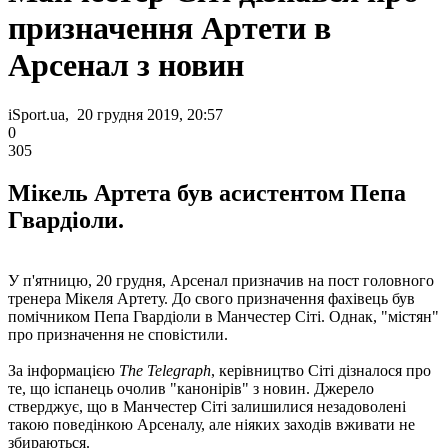
призначення Артети в
Арсенал з новин
iSport.ua, 20 грудня 2019, 20:57
0
305
Мікель Артета був асистентом Пепа
Гвардіоли.
У п'ятницю, 20 грудня, Арсенал призначив на пост головного
тренера Мікеля Артету. До свого призначення фахівець був
помічником Пепа Гвардіоли в Манчестер Сіті. Однак, "містян"
про призначення не сповістили.
За інформацією
The Telegraph
, керівництво Сіті дізналося про
те, що іспанець очолив "канонірів" з новин. Джерело
стверджує, що в Манчестер Сіті залишилися незадоволені
такою поведінкою Арсеналу, але ніяких заходів вживати не
збираються.