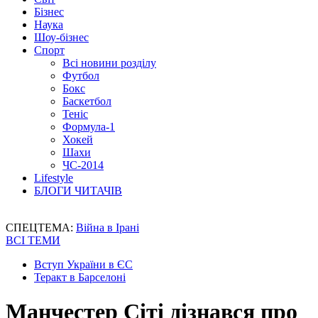
Бізнес
Наука
Шоу-бізнес
Спорт
Всі новини розділу
Футбол
Бокс
Баскетбол
Теніс
Формула-1
Хокей
Шахи
ЧС-2014
Lifestyle
БЛОГИ ЧИТАЧІВ
СПЕЦТЕМА:
Війна в Ірані
ВСІ ТЕМИ
Вступ України в ЄС
Теракт в Барселоні
Манчестер Сіті дізнався про