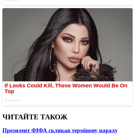
ЧИТАЙТЕ ТАКОЖ
Президент ФІФА скликав термінову нараду