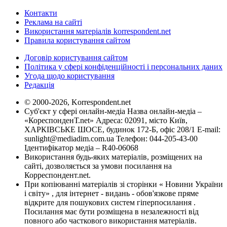
Контакти
Реклама на сайті
Використання матеріалів korrespondent.net
Правила користування сайтом
Договір користування сайтом
Політика у сфері конфіденційності і персональних даних
Угода щодо користування
Редакція
© 2000-2026, Korrespondent.net
Суб'єкт у сфері онлайн-медіа Назва онлайн-медіа –
«КореспонденТ.net» Адреса: 02091, місто Київ,
ХАРКІВСЬКЕ ШОСЕ, будинок 172-Б, офіс 208/1 E-mail:
sunlight@mediadim.com.ua
Телефон: 044-205-43-00
Ідентифікатор медіа – R40-06068
Використання будь-яких матеріалів, розміщених на
сайті, дозволяється за умови посилання на
Корреспондент.net.
При копіюванні матеріалів зі сторінки « Новини України
і світу» , для інтернет - видань - обов'язкове пряме
відкрите для пошукових систем гіперпосилання .
Посилання має бути розміщена в незалежності від
повного або часткового використання матеріалів.