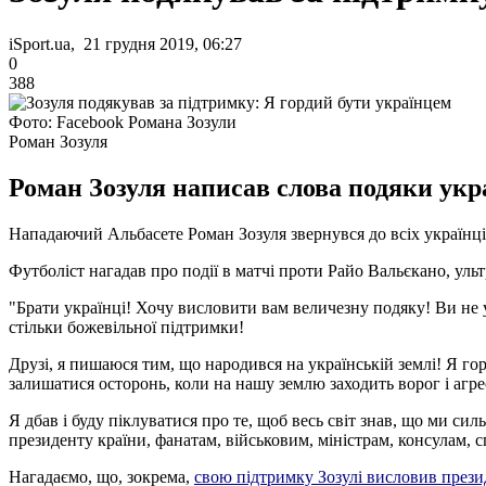
iSport.ua, 21 грудня 2019, 06:27
0
388
Фото: Facebook Романа Зозули
Роман Зозуля
Роман Зозуля написав слова подяки украї
Нападаючий Альбасете Роман Зозуля звернувся до всіх українці
Футболіст нагадав про події в матчі проти Райо Вальєкано, уль
"Брати українці! Хочу висловити вам величезну подяку! Ви не у
стільки божевільної підтримки!
Друзі, я пишаюся тим, що народився на українській землі! Я гор
залишатися осторонь, коли на нашу землю заходить ворог і агре
Я дбав і буду піклуватися про те, щоб весь світ знав, що ми си
президенту країни, фанатам, військовим, міністрам, консулам, с
Нагадаємо, що, зокрема,
свою підтримку Зозулі висловив прези