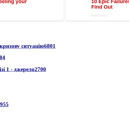
кризову ситуацію
6801
84
і 1 - джерело
2700
955