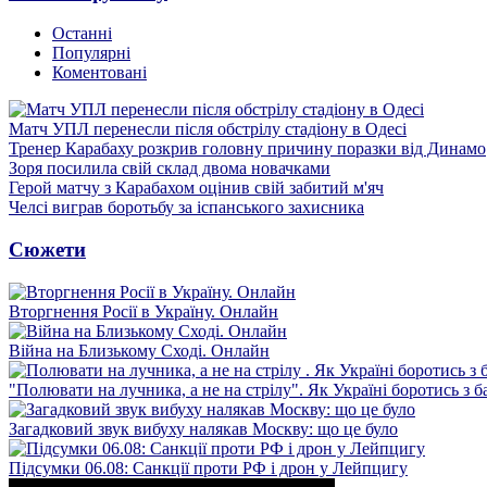
Останні
Популярні
Коментовані
Матч УПЛ перенесли після обстрілу стадіону в Одесі
Тренер Карабаху розкрив головну причину поразки від Динамо
Зоря посилила свій склад двома новачками
Герой матчу з Карабахом оцінив свій забитий м'яч
Челсі виграв боротьбу за іспанського захисника
Сюжети
Вторгнення Росії в Україну. Онлайн
Війна на Близькому Сході. Онлайн
"Полювати на лучника, а не на стрілу". Як Україні боротись з 
Загадковий звук вибуху налякав Москву: що це було
Підсумки 06.08: Санкції проти РФ і дрон у Лейпцигу