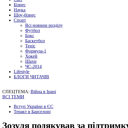
Бізнес
Наука
Шоу-бізнес
Спорт
Всі новини розділу
Футбол
Бокс
Баскетбол
Теніс
Формула-1
Хокей
Шахи
ЧС-2014
Lifestyle
БЛОГИ ЧИТАЧІВ
СПЕЦТЕМА:
Війна в Ірані
ВСІ ТЕМИ
Вступ України в ЄС
Теракт в Барселоні
Зозуля подякував за підтримк