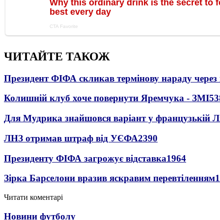
ЧИТАЙТЕ ТАКОЖ
Президент ФІФА скликав термінову нараду через 
Колишній клуб хоче повернути Яремчука - ЗМІ
53
Для Мудрика знайшовся варіант у французькій Ліз
ЛНЗ отримав штраф від УЄФА
2390
Президенту ФІФА загрожує відставка
1964
Зірка Барселони вразив яскравим перевтіленням
1
Читати коментарі
Новини футболу