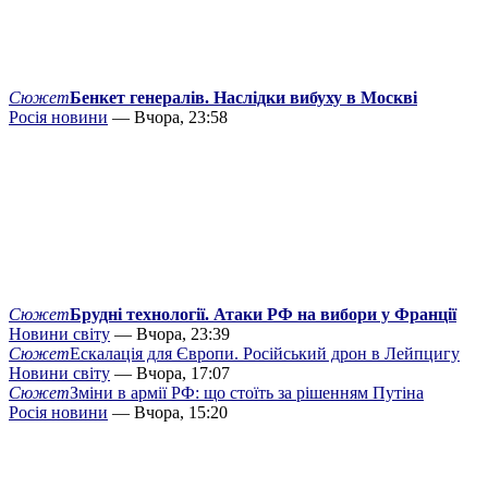
Сюжет
Бенкет генералів. Наслідки вибуху в Москві
Росія новини
— Вчора, 23:58
Сюжет
Брудні технології. Атаки РФ на вибори у Франції
Новини світу
— Вчора, 23:39
Сюжет
Ескалація для Європи. Російський дрон в Лейпцигу
Новини світу
— Вчора, 17:07
Сюжет
Зміни в армії РФ: що стоїть за рішенням Путіна
Росія новини
— Вчора, 15:20