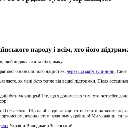
нського народу і всім, хто його підтрим
в, щоб подякувати за підтримку.
трас якого назвали його нацистом,
через що матч зупинили
. Своє
являєте, як мені було тепло від вашої підтримки. Після останньо
дий бути українцем! І те, що я допомагаю тим, хто потребує допом
сор!
льні і незалежні. Що наші люди завжди готові стати на захист дер
портсменам, журналістам, кожному українцю! Ми українці, сильні,
дент
України Володимир Зеленський.