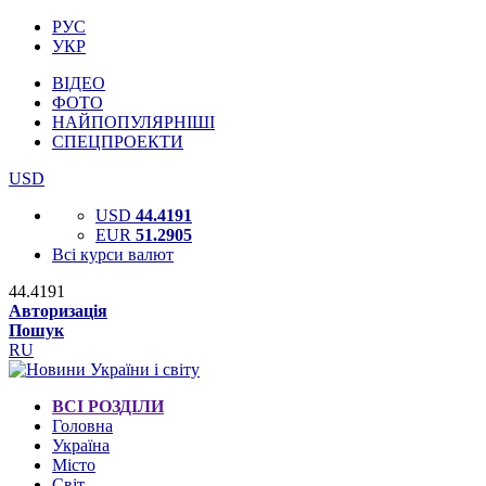
РУС
УКР
ВІДЕО
ФОТО
НАЙПОПУЛЯРНІШІ
СПЕЦПРОЕКТИ
USD
USD
44.4191
EUR
51.2905
Всі курси валют
44.4191
Авторизація
Пошук
RU
ВСІ РОЗДІЛИ
Головна
Україна
Місто
Світ