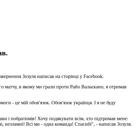
ав.
 звернення Зозуля написав на сторінці у Facebook.
го матчу, в якому ми грали проти Райо Вальєкано, я отримав
оги - це мій обов'язок. Обов'язок українця. І я не буду
жави і побратимів! Хочу подякувати всім, хто підтримав мене:
 незламні! Всі ми - одна команда! Спасибі", - написав Зозуля.