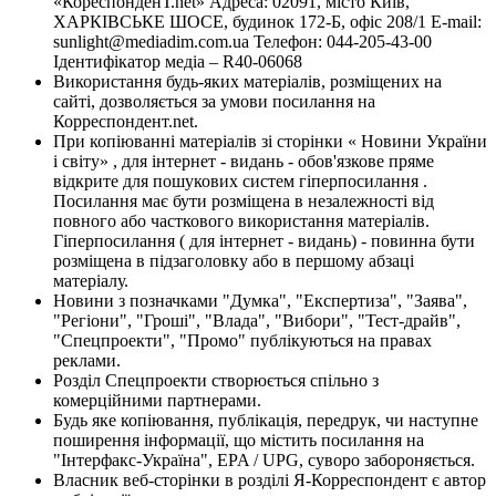
«КореспонденТ.net» Адреса: 02091, місто Київ,
ХАРКІВСЬКЕ ШОСЕ, будинок 172-Б, офіс 208/1 E-mail:
sunlight@mediadim.com.ua
Телефон: 044-205-43-00
Ідентифікатор медіа – R40-06068
Використання будь-яких матеріалів, розміщених на
сайті, дозволяється за умови посилання на
Корреспондент.net.
При копіюванні матеріалів зі сторінки « Новини України
і світу» , для інтернет - видань - обов'язкове пряме
відкрите для пошукових систем гіперпосилання .
Посилання має бути розміщена в незалежності від
повного або часткового використання матеріалів.
Гіперпосилання ( для інтернет - видань) - повинна бути
розміщена в підзаголовку або в першому абзаці
матеріалу.
Новини з позначками "Думка", "Експертиза", "Заява",
"Регіони", "Гроші", "Влада", "Вибори", "Тест-драйв",
"Спецпроекти", "Промо" публікуються на правах
реклами.
Розділ Спецпроекти створюється спільно з
комерційними партнерами.
Будь яке копіювання, публікація, передрук, чи наступне
поширення інформації, що містить посилання на
"Інтерфакс-Україна", EPA / UPG, суворо забороняється.
Власник веб-сторінки в розділі Я-Корреспондент є автор