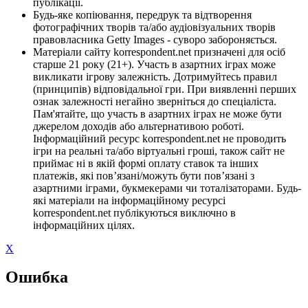
публікації.
Будь-яке копіювання, передрук та відтворення
фотографічних творів та/або аудіовізуальних творів
правовласника Getty Images - суворо забороняється.
Матеріали сайту korrespondent.net призначені для осіб
старше 21 року (21+). Участь в азартних іграх може
викликати ігрову залежність. Дотримуйтесь правил
(принципів) відповідальної гри. При виявленні перших
ознак залежності негайно зверніться до спеціаліста.
Пам'ятайте, що участь в азартних іграх не може бути
джерелом доходів або альтернативою роботі.
Інформаційний ресурс korrespondent.net не проводить
ігри на реальні та/або віртуальні гроші, також сайт не
приймає ні в якій формі оплату ставок та інших
платежів, які пов’язані/можуть бути пов’язані з
азартними іграми, букмекерами чи тоталізаторами. Будь-
які матеріали на інформаційному ресурсі
korrespondent.net публікуються виключно в
інформаційних цілях.
X
Ошибка