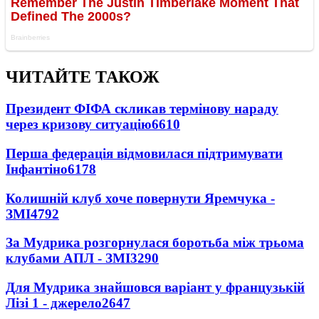
ЧИТАЙТЕ ТАКОЖ
Президент ФІФА скликав термінову нараду
через кризову ситуацію
6610
Перша федерація відмовилася підтримувати
Інфантіно
6178
Колишній клуб хоче повернути Яремчука -
ЗМІ
4792
За Мудрика розгорнулася боротьба між трьома
клубами АПЛ - ЗМІ
3290
Для Мудрика знайшовся варіант у французькій
Лізі 1 - джерело
2647