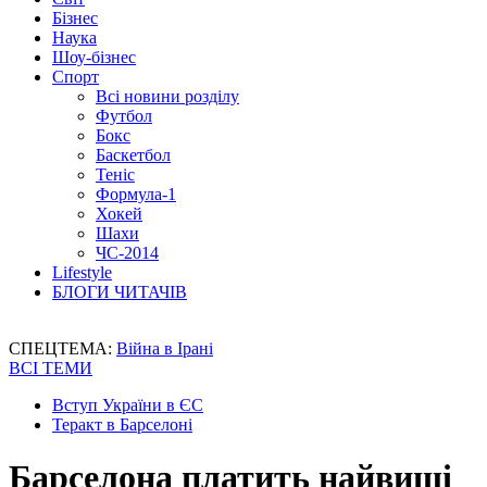
Бізнес
Наука
Шоу-бізнес
Спорт
Всі новини розділу
Футбол
Бокс
Баскетбол
Теніс
Формула-1
Хокей
Шахи
ЧС-2014
Lifestyle
БЛОГИ ЧИТАЧІВ
СПЕЦТЕМА:
Війна в Ірані
ВСІ ТЕМИ
Вступ України в ЄС
Теракт в Барселоні
Барселона платить найвищі