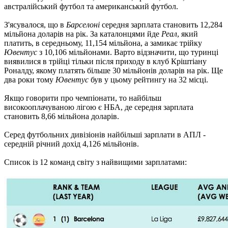
австралійський футбол та американський футбол.
З'ясувалося, що в
Барселоні
середня зарплата становить 12,284
мільйона доларів на рік. За каталонцями йде
Реал
, який
платить, в середньому, 11,154 мільйона, а замикає трійку
Ювентус
з 10,106 мільйонами. Варто відзначити, що туринці
виявилися в трійці тільки після приходу в клуб Кріштіану
Роналду, якому платять більше 30 мільйонів доларів на рік. Ще
два роки тому
Ювентус
був у цьому рейтингу на 32 місці.
Якщо говорити про чемпіонати, то найбільш
високооплачуваною лігою є НБА, де середня зарплата
становить 8,66 мільйона доларів.
Серед футбольних дивізіонів найбільші зарплати в АПЛ -
середній річний дохід 4,126 мільйонів.
Список із 12 команд світу з найвищими зарплатами: