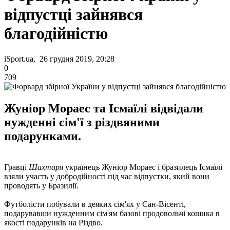
відпустці зайнявся
благодійністю
iSport.ua, 26 грудня 2019, 20:28
0
709
Жуніор Мораес та Ісмаїлі відвідали
нужденні сім'ї з різдвяними
подарунками.
Гравці
Шахтаря
українець Жуніор Мораес і бразилець Ісмаїлі
взяли участь у добродійності під час відпустки, який вони
проводять у Бразилії.
Футболісти побували в деяких сім'ях у Сан-Вісенті,
подарувавши нужденним сім'ям базові продовольчі кошика в
якості подарунків на Різдво.