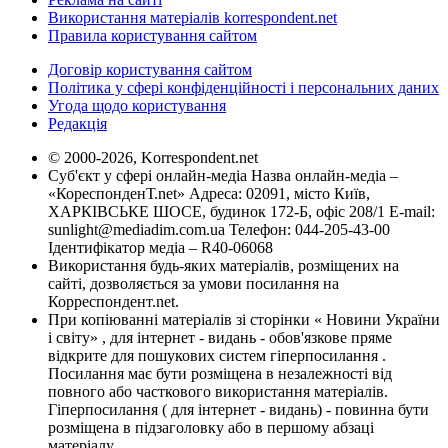
Використання матеріалів korrespondent.net
Правила користування сайтом
Договір користування сайтом
Політика у сфері конфіденційності і персональних даних
Угода щодо користування
Редакція
© 2000-2026, Korrespondent.net
Суб'єкт у сфері онлайн-медіа Назва онлайн-медіа –
«КореспонденТ.net» Адреса: 02091, місто Київ,
ХАРКІВСЬКЕ ШОСЕ, будинок 172-Б, офіс 208/1 E-mail:
sunlight@mediadim.com.ua
Телефон: 044-205-43-00
Ідентифікатор медіа – R40-06068
Використання будь-яких матеріалів, розміщених на
сайті, дозволяється за умови посилання на
Корреспондент.net.
При копіюванні матеріалів зі сторінки « Новини України
і світу» , для інтернет - видань - обов'язкове пряме
відкрите для пошукових систем гіперпосилання .
Посилання має бути розміщена в незалежності від
повного або часткового використання матеріалів.
Гіперпосилання ( для інтернет - видань) - повинна бути
розміщена в підзаголовку або в першому абзаці
матеріалу.