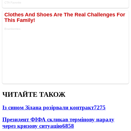
ЧИТАЙТЕ ТАКОЖ
Із сином Зідана розірвали контракт
7275
Президент ФІФА скликав термінову нараду
через кризову ситуацію
6858