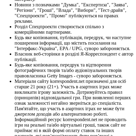
Новини з позначками "Думка", "Експертиза", "Заява",
"Регіони", "Гроші", "Влада", "Вибори", "Тест-драйв",
"Спецпроекти", "Промо" публікуються на правах
реклами.
Розділ Спецпроекти створюється спільно з
комерційними партнерами.
Будь яке копіювання, публікація, передрук, чи наступне
поширення інформації, що містить посилання на
"Інтерфакс-Україна", EPA / UPG, суворо забороняється.
Власник веб-сторінки в розділі Я-Корреспондент є автор
публікації.
Будь-яке копіювання, передрук та відтворення
фотографічних творів та/або аудіовізуальних творів
правовласника Getty Images - суворо забороняється.
Матеріали сайту korrespondent.net призначені для осіб
старше 21 року (21+). Участь в азартних іграх може
викликати ігрову залежність. Дотримуйтесь правил
(принципів) відповідальної гри. При виявленні перших
ознак залежності негайно зверніться до спеціаліста.
Пам'ятайте, що участь в азартних іграх не може бути
джерелом доходів або альтернативою роботі.
Інформаційний ресурс korrespondent.net не проводить
ігри на реальні та/або віртуальні гроші, також сайт не
приймає ні в якій формі оплату ставок та інших
платежів, які пов’язані/можуть бути пов’язані з