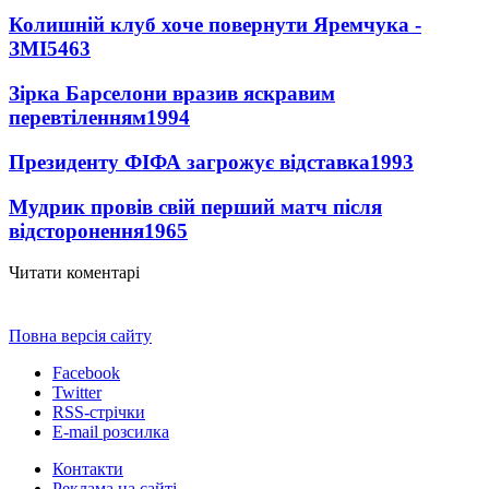
Колишній клуб хоче повернути Яремчука -
ЗМІ
5463
Зірка Барселони вразив яскравим
перевтіленням
1994
Президенту ФІФА загрожує відставка
1993
Мудрик провів свій перший матч після
відсторонення
1965
Читати коментарі
Повна версія сайту
Facebook
Twitter
RSS-стрічки
E-mail розсилка
Контакти
Реклама на сайті