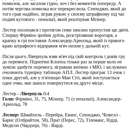
помилок, але загалом гідно, хоч і без моментів попереду. А
потім чергова помилка все перекреслила. Сеюнджю, який до
того грав надійно, зіграв рукою у своєму штрафному під час
подачі кутового - пенальті, який реалізував Мілнер.
Лестер посипався і протягом семи хвилин пропустив ще двічі.
Спершу Фірміно зробив дубль, розстрілявши воротаря, а
крапку в грі поставив Александер-Арнольд, який із правого
краю штрафного відправив м'яч низом у дальній кут.
Після цього Ліверпуль взяв м'яч під свій контроль і довів гру
до перемоги. Підопічні Клоппа тільки раз за перше коло не
зуміли здобути перемогу, зігравши внічию з МЮ, і заслужено
очолюють турнірну таблицю АПЛ. Лестер програє 13 очок і
поки другий, але у п'ятницю Ман Сіті, який поступається
одне очко, має шанси повернутися на друге місце.
Лестер -
Ліверпуль
0:4
Голи:
Фірміно, 31, 75, Мілнер, 71 (з пенальті), Александер-
Арнольд, 78
Лестер:
Шмайхель - Перейра, Еванс, Сеюнджю, Чілвелл -
Барнс (Олбрайтон, 58), Прат (Перес, 72), Тілеманс, Ндіді,
Медісон (Чаудхері, 76) - Варді.