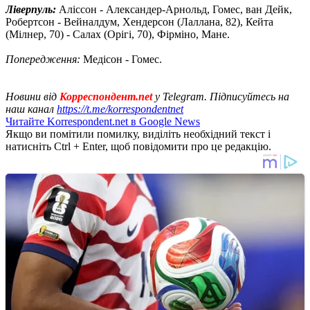
Ліверпуль:
Аліссон - Александер-Арнольд, Гомес, ван Дейк,
Робертсон - Вейналдум, Хендерсон (Лаллана, 82), Кейта
(Мілнер, 70) - Салах (Орігі, 70), Фірміно, Мане.
Попередження:
Медісон - Гомес.
Новини від
Корреспондент.net
у Telegram. Підписуйтесь на
наш канал
https://t.me/korrespondentnet
Читайте Korrespondent.net в Google News
Якщо ви помітили помилку, виділіть необхідний текст і
натисніть Ctrl + Enter, щоб повідомити про це редакцію.