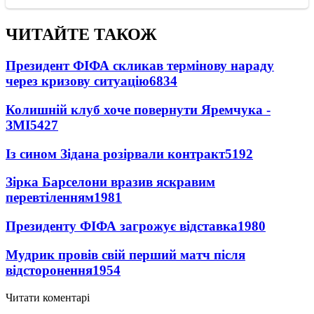
ЧИТАЙТЕ ТАКОЖ
Президент ФІФА скликав термінову нараду
через кризову ситуацію
6834
Колишній клуб хоче повернути Яремчука -
ЗМІ
5427
Із сином Зідана розірвали контракт
5192
Зірка Барселони вразив яскравим
перевтіленням
1981
Президенту ФІФА загрожує відставка
1980
Мудрик провів свій перший матч після
відсторонення
1954
Читати коментарі