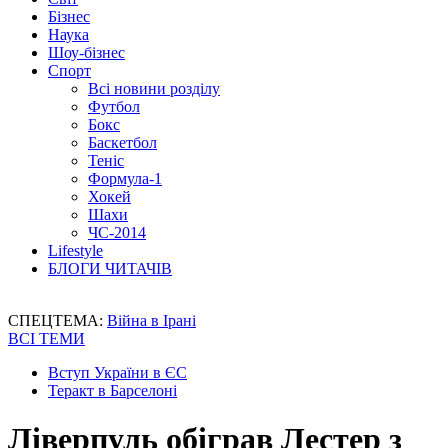
Бізнес
Наука
Шоу-бізнес
Спорт
Всі новини розділу
Футбол
Бокс
Баскетбол
Теніс
Формула-1
Хокей
Шахи
ЧС-2014
Lifestyle
БЛОГИ ЧИТАЧІВ
СПЕЦТЕМА:
Війна в Ірані
ВСІ ТЕМИ
Вступ України в ЄС
Теракт в Барселоні
Ліверпуль обіграв Лестер з