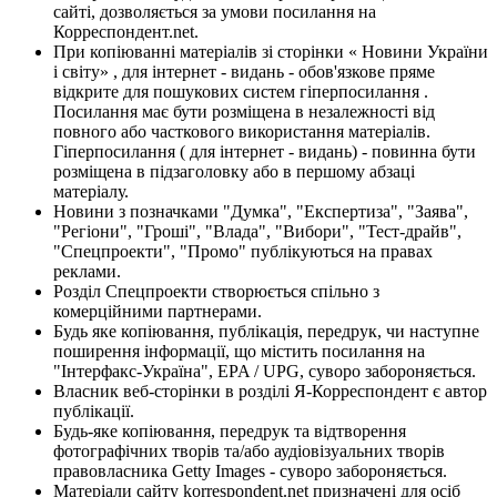
сайті, дозволяється за умови посилання на
Корреспондент.net.
При копіюванні матеріалів зі сторінки « Новини України
і світу» , для інтернет - видань - обов'язкове пряме
відкрите для пошукових систем гіперпосилання .
Посилання має бути розміщена в незалежності від
повного або часткового використання матеріалів.
Гіперпосилання ( для інтернет - видань) - повинна бути
розміщена в підзаголовку або в першому абзаці
матеріалу.
Новини з позначками "Думка", "Експертиза", "Заява",
"Регіони", "Гроші", "Влада", "Вибори", "Тест-драйв",
"Спецпроекти", "Промо" публікуються на правах
реклами.
Розділ Спецпроекти створюється спільно з
комерційними партнерами.
Будь яке копіювання, публікація, передрук, чи наступне
поширення інформації, що містить посилання на
"Інтерфакс-Україна", EPA / UPG, суворо забороняється.
Власник веб-сторінки в розділі Я-Корреспондент є автор
публікації.
Будь-яке копіювання, передрук та відтворення
фотографічних творів та/або аудіовізуальних творів
правовласника Getty Images - суворо забороняється.
Матеріали сайту korrespondent.net призначені для осіб