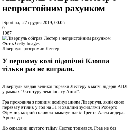
непристойним рахунком
iSport.ua, 27 грудня 2019, 00:05
0
1087
Фото: Getty Images
Ліверпуль розгромив Лестер
У першому колі підопічні Клоппа
тільки раз не виграли.
Ліверпуль завдав великої поразки Лестеру в матчі лідерів АПЛ
у рамках 19-го туру чемпіонату Англії.
Гра проходила з повним домінуванням Ліверпуля, який свою
перевагу втілив у гол на 31-й хвилині зусиллями Роберто
Фірміно, котрий головою замкнув навіс Трента Александера-
Арнольда.
До середини другого тайму Лестер тримався. Грав не без