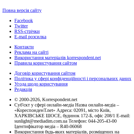
Повна версія сайту
Facebook
Twitter
RSS-стрічки
E-mail розсилка
Контакти
Реклама на сайті
Використання матеріалів korrespondent.net
Правила користування сайтом
Договір користування сайтом
Політика у сфері конфіденційності і персональних даних
Угода щодо користування
Редакція
© 2000-2026, Korrespondent.net
Суб'єкт у сфері онлайн-медіа Назва онлайн-медіа –
«КореспонденТ.net» Адреса: 02091, місто Київ,
ХАРКІВСЬКЕ ШОСЕ, будинок 172-Б, офіс 208/1 E-mail:
sunlight@mediadim.com.ua
Телефон: 044-205-43-00
Ідентифікатор медіа – R40-06068
Використання будь-яких матеріалів, розміщених на