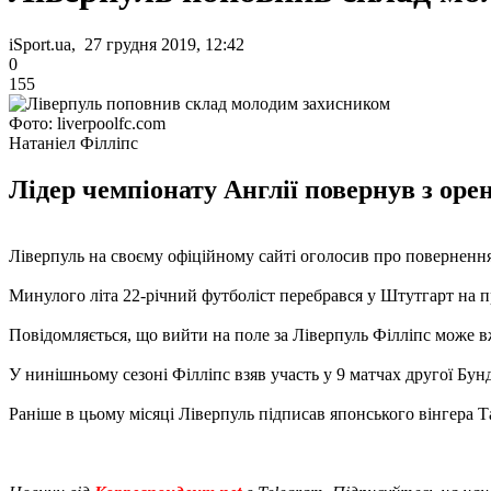
iSport.ua, 27 грудня 2019, 12:42
0
155
Фото: liverpoolfc.com
Натаніел Філліпс
Лідер чемпіонату Англії повернув з оре
Ліверпуль на своєму офіційному сайті оголосив про поверненн
Минулого літа 22-річний футболіст перебрався у Штутгарт на п
Повідомляється, що вийти на поле за Ліверпуль Філліпс може вже
У нинішньому сезоні Філліпс взяв участь у 9 матчах другої Бунд
Раніше в цьому місяці Ліверпуль підписав японського вінгера 