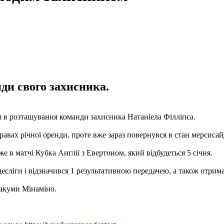
нди свого захисника.
я в розташування команди захисника Натаніела Філліпса.
равах річної оренди, проте вже зараз повернувся в стан мерсиса
 в матчі Кубка Англії з Евертоном, який відбудеться 5 січня.
есліги і відзначився 1 результативною передачею, а також отрима
Такуми Мінаміно.