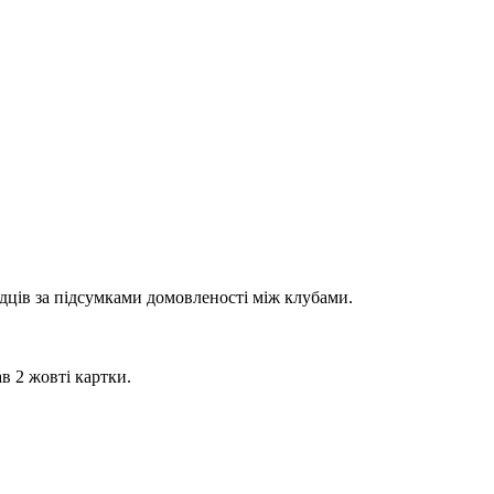
йдців за підсумками домовленості між клубами.
в 2 жовті картки.