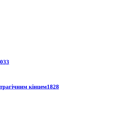
033
 трагічним кінцем
1828