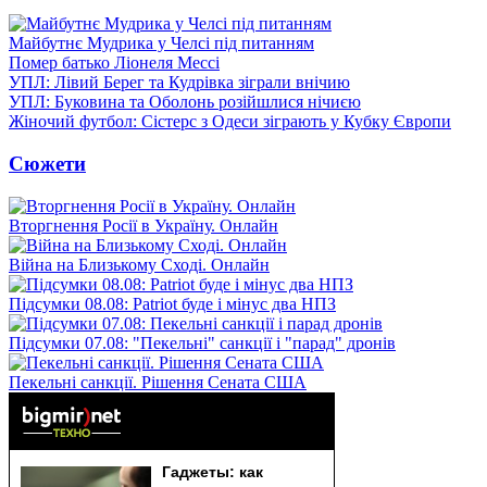
Майбутнє Мудрика у Челсі під питанням
Помер батько Ліонеля Мессі
УПЛ: Лівий Берег та Кудрівка зіграли внічию
УПЛ: Буковина та Оболонь розійшлися нічиєю
Жіночий футбол: Сістерс з Одеси зіграють у Кубку Європи
Сюжети
Вторгнення Росії в Україну. Онлайн
Війна на Близькому Сході. Онлайн
Підсумки 08.08: Patriot буде і мінус два НПЗ
Підсумки 07.08: "Пекельні" санкції і "парад" дронів
Пекельні санкції. Рішення Сената США