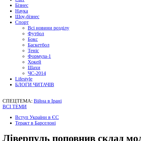
Бізнес
Наука
Шоу-бізнес
Спорт
Всі новини розділу
Футбол
Бокс
Баскетбол
Теніс
Формула-1
Хокей
Шахи
ЧС-2014
Lifestyle
БЛОГИ ЧИТАЧІВ
СПЕЦТЕМА:
Війна в Ірані
ВСІ ТЕМИ
Вступ України в ЄС
Теракт в Барселоні
Ліверпуль поповнив склад мо