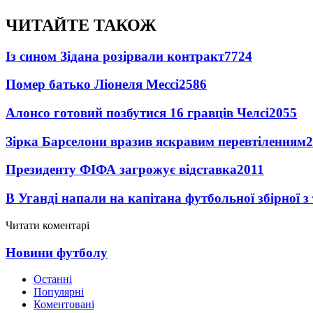
ЧИТАЙТЕ ТАКОЖ
Із сином Зідана розірвали контракт
7724
Помер батько Ліонеля Мессі
2586
Алонсо готовий позбутися 16 гравців Челсі
2055
Зірка Барселони вразив яскравим перевтіленням
2
Президенту ФІФА загрожує відставка
2011
В Уганді напали на капітана футбольної збірної з
Читати коментарі
Новини футболу
Останні
Популярні
Коментовані