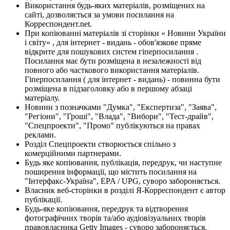
Використання будь-яких матеріалів, розміщених на
сайті, дозволяється за умови посилання на
Корреспондент.net.
При копіюванні матеріалів зі сторінки « Новини України
і світу» , для інтернет - видань - обов'язкове пряме
відкрите для пошукових систем гіперпосилання .
Посилання має бути розміщена в незалежності від
повного або часткового використання матеріалів.
Гіперпосилання ( для інтернет - видань) - повинна бути
розміщена в підзаголовку або в першому абзаці
матеріалу.
Новини з позначками "Думка", "Експертиза", "Заява",
"Регіони", "Гроші", "Влада", "Вибори", "Тест-драйв",
"Спецпроекти", "Промо" публікуються на правах
реклами.
Розділ Спецпроекти створюється спільно з
комерційними партнерами.
Будь яке копіювання, публікація, передрук, чи наступне
поширення інформації, що містить посилання на
"Інтерфакс-Україна", EPA / UPG, суворо забороняється.
Власник веб-сторінки в розділі Я-Корреспондент є автор
публікації.
Будь-яке копіювання, передрук та відтворення
фотографічних творів та/або аудіовізуальних творів
правовласника Getty Images - суворо забороняється.