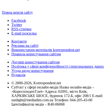
Повна версія сайту
Facebook
Twitter
RSS-стрічки
E-mail розсилка
Контакти
Реклама на сайті
Використання матеріалів korrespondent.net
Правила користування сайтом
Договір користування сайтом
Політика у сфері конфіденційності і персональних даних
Угода щодо користування
Редакція
© 2000-2026, Korrespondent.net
Суб'єкт у сфері онлайн-медіа Назва онлайн-медіа –
«КореспонденТ.net» Адреса: 02091, місто Київ,
ХАРКІВСЬКЕ ШОСЕ, будинок 172-Б, офіс 208/1 E-mail:
sunlight@mediadim.com.ua
Телефон: 044-205-43-00
Ідентифікатор медіа – R40-06068