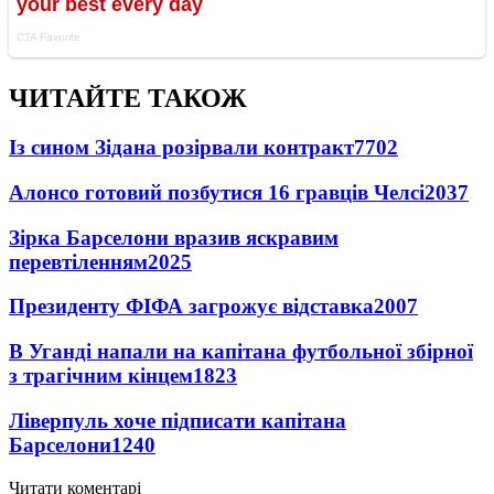
ЧИТАЙТЕ ТАКОЖ
Із сином Зідана розірвали контракт
7702
Алонсо готовий позбутися 16 гравців Челсі
2037
Зірка Барселони вразив яскравим
перевтіленням
2025
Президенту ФІФА загрожує відставка
2007
В Уганді напали на капітана футбольної збірної
з трагічним кінцем
1823
Ліверпуль хоче підписати капітана
Барселони
1240
Читати коментарі