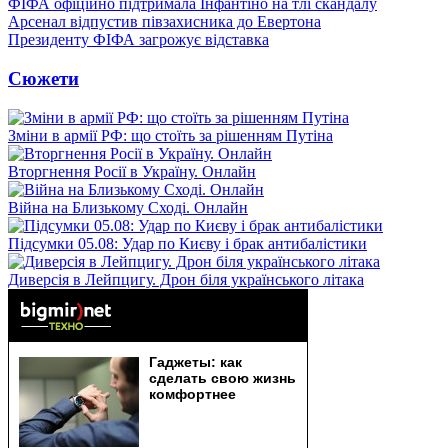
ФІФА офіційно підтримала Інфантіно на тлі скандалу
Арсенал відпустив півзахисника до Евертона
Президенту ФІФА загрожує відставка
Сюжети
Зміни в армії РФ: що стоїть за рішенням Путіна
Вторгнення Росії в Україну. Онлайн
Війна на Близькому Сході. Онлайн
Підсумки 05.08: Удар по Києву і брак антибалістики
Диверсія в Лейпцигу. Дрон біля українського літака