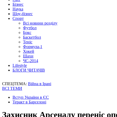
Бізнес
Наука
Шоу-бізнес
Спорт
Всі новини розділу
Футбол
Бокс
Баскетбол
Теніс
Формула-1
Хокей
Шахи
ЧС-2014
Lifestyle
БЛОГИ ЧИТАЧІВ
СПЕЦТЕМА:
Війна в Ірані
ВСІ ТЕМИ
Вступ України в ЄС
Теракт в Барселоні
Захисник Арсеналу переніс опе