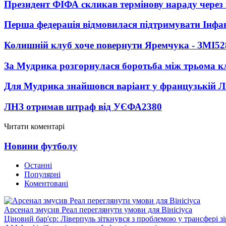
Президент ФІФА скликав термінову нараду через 
Перша федерація відмовилася підтримувати Інфа
Колишній клуб хоче повернути Яремчука - ЗМІ
52
За Мудрика розгорнулася боротьба між трьома 
Для Мудрика знайшовся варіант у французькій Ліз
ЛНЗ отримав штраф від УЄФА
2380
Читати коментарі
Новини футболу
Останні
Популярні
Коментовані
Арсенал змусив Реал переглянути умови для Вінісіуса
Ціновий бар'єр: Ліверпуль зіткнувся з проблемою у трансфері 