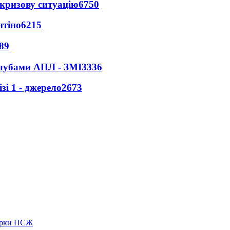
кризову ситуацію
6750
нтіно
6215
89
клубами АПЛ - ЗМІ
3336
і 1 - джерело
2673
зірки ПСЖ