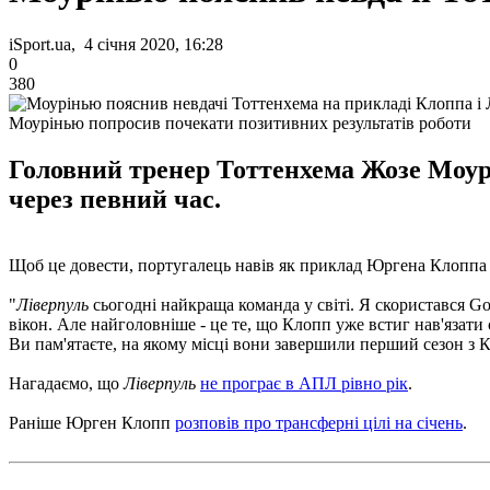
iSport.ua, 4 січня 2020, 16:28
0
380
Моурінью попросив почекати позитивних результатів роботи
Головний тренер Тоттенхема Жозе Моур
через певний час.
Щоб це довести, португалець навів як приклад Юргена Клоппа
"
Ліверпуль
сьогодні найкраща команда у світі. Я скористався Go
вікон. Але найголовніше - це те, що Клопп уже встиг нав'язат
Ви пам'ятаєте, на якому місці вони завершили перший сезон з
Нагадаємо, що
Ліверпуль
не програє в АПЛ рівно рік
.
Раніше Юрген Клопп
розповів про трансферні цілі на січень
.