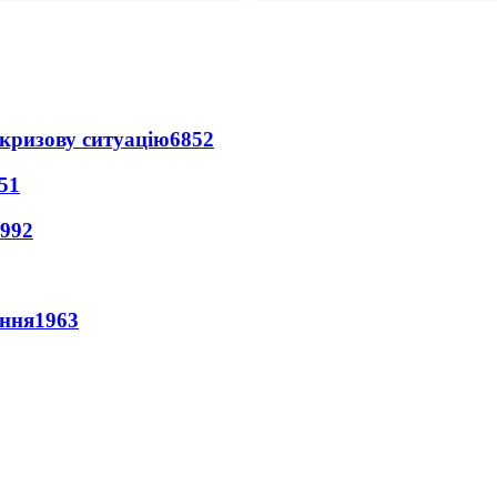
кризову ситуацію
6852
51
992
ення
1963