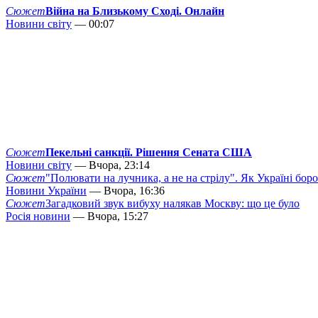
Сюжет
Війна на Близькому Сході. Онлайн
Новини світу
— 00:07
Сюжет
Пекельні санкції. Рішення Сената США
Новини світу
— Вчора, 23:14
Сюжет
"Полювати на лучника, а не на стрілу". Як Україні бор
Новини України
— Вчора, 16:36
Сюжет
Загадковий звук вибуху налякав Москву: що це було
Росія новини
— Вчора, 15:27