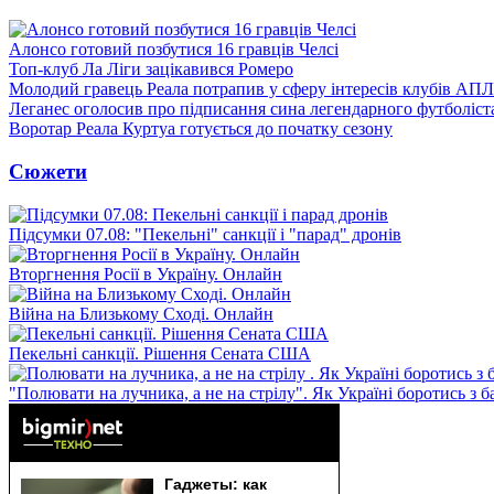
Алонсо готовий позбутися 16 гравців Челсі
Топ-клуб Ла Ліги зацікавився Ромеро
Молодий гравець Реала потрапив у сферу інтересів клубів АПЛ
Леганес оголосив про підписання сина легендарного футболіст
Воротар Реала Куртуа готується до початку сезону
Сюжети
Підсумки 07.08: "Пекельні" санкції і "парад" дронів
Вторгнення Росії в Україну. Онлайн
Війна на Близькому Сході. Онлайн
Пекельні санкції. Рішення Сената США
"Полювати на лучника, а не на стрілу". Як Україні боротись з 