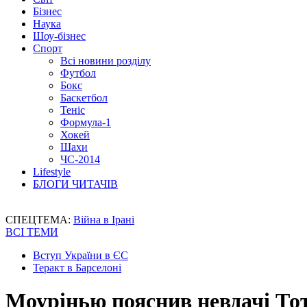
Бізнес
Наука
Шоу-бізнес
Спорт
Всі новини розділу
Футбол
Бокс
Баскетбол
Теніс
Формула-1
Хокей
Шахи
ЧС-2014
Lifestyle
БЛОГИ ЧИТАЧІВ
СПЕЦТЕМА:
Війна в Ірані
ВСІ ТЕМИ
Вступ України в ЄС
Теракт в Барселоні
Моурінью пояснив невдачі Тот