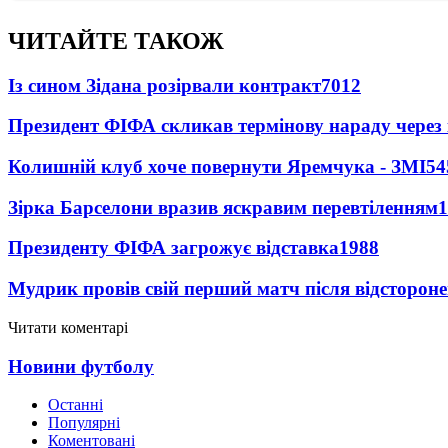
ЧИТАЙТЕ ТАКОЖ
Із сином Зідана розірвали контракт
7012
Президент ФІФА скликав термінову нараду через 
Колишній клуб хоче повернути Яремчука - ЗМІ
54
Зірка Барселони вразив яскравим перевтіленням
1
Президенту ФІФА загрожує відставка
1988
Мудрик провів свій перший матч після відсторон
Читати коментарі
Новини футболу
Останні
Популярні
Коментовані