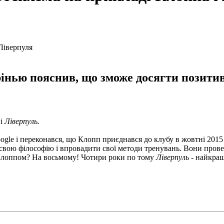
інью пояснив, що зможе досягти позитив
 і
Ліверпуль.
ogle і переконався, що Клопп приєднався до клубу в жовтні 2015 
и свою філософію і впровадити свої методи тренувань. Вони пров
 Клоппом? На восьмому! Чотири роки по тому
Ліверпуль
- найкращ