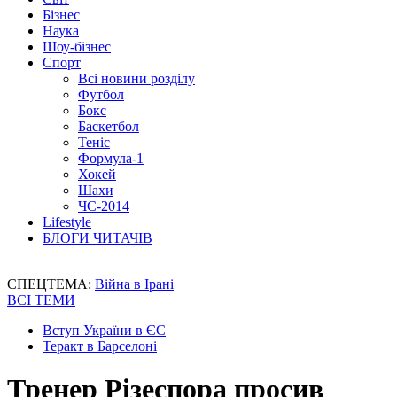
Бізнес
Наука
Шоу-бізнес
Спорт
Всі новини розділу
Футбол
Бокс
Баскетбол
Теніс
Формула-1
Хокей
Шахи
ЧС-2014
Lifestyle
БЛОГИ ЧИТАЧІВ
СПЕЦТЕМА:
Війна в Ірані
ВСІ ТЕМИ
Вступ України в ЄС
Теракт в Барселоні
Тренер Різеспора просив