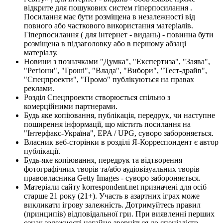
відкрите для пошукових систем гіперпосилання .
Посилання має бути розміщена в незалежності від
повного або часткового використання матеріалів.
Гіперпосилання ( для інтернет - видань) - повинна бути
розміщена в підзаголовку або в першому абзаці
матеріалу.
Новини з позначками "Думка", "Експертиза", "Заява",
"Регіони", "Гроші", "Влада", "Вибори", "Тест-драйв",
"Спецпроекти", "Промо" публікуються на правах
реклами.
Розділ Спецпроекти створюється спільно з
комерційними партнерами.
Будь яке копіювання, публікація, передрук, чи наступне
поширення інформації, що містить посилання на
"Інтерфакс-Україна", EPA / UPG, суворо забороняється.
Власник веб-сторінки в розділі Я-Корреспондент є автор
публікації.
Будь-яке копіювання, передрук та відтворення
фотографічних творів та/або аудіовізуальних творів
правовласника Getty Images - суворо забороняється.
Матеріали сайту korrespondent.net призначені для осіб
старше 21 року (21+). Участь в азартних іграх може
викликати ігрову залежність. Дотримуйтесь правил
(принципів) відповідальної гри. При виявленні перших
ознак залежності негайно зверніться до спеціаліста.