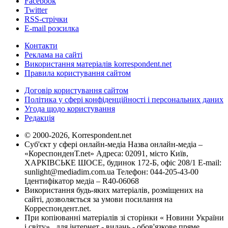
Facebook
Twitter
RSS-стрічки
E-mail розсилка
Контакти
Реклама на сайті
Використання матеріалів korrespondent.net
Правила користування сайтом
Договір користування сайтом
Політика у сфері конфіденційності і персональних даних
Угода щодо користування
Редакція
© 2000-2026, Korrespondent.net
Суб'єкт у сфері онлайн-медіа Назва онлайн-медіа –
«КореспонденТ.net» Адреса: 02091, місто Київ,
ХАРКІВСЬКЕ ШОСЕ, будинок 172-Б, офіс 208/1 E-mail:
sunlight@mediadim.com.ua
Телефон: 044-205-43-00
Ідентифікатор медіа – R40-06068
Використання будь-яких матеріалів, розміщених на
сайті, дозволяється за умови посилання на
Корреспондент.net.
При копіюванні матеріалів зі сторінки « Новини України
і світу» , для інтернет - видань - обов'язкове пряме