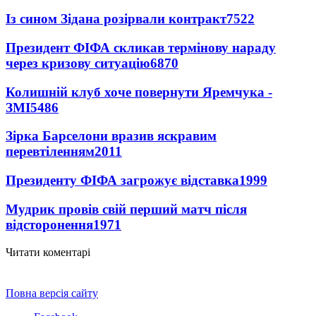
Із сином Зідана розірвали контракт
7522
Президент ФІФА скликав термінову нараду
через кризову ситуацію
6870
Колишній клуб хоче повернути Яремчука -
ЗМІ
5486
Зірка Барселони вразив яскравим
перевтіленням
2011
Президенту ФІФА загрожує відставка
1999
Мудрик провів свій перший матч після
відсторонення
1971
Читати коментарі
Повна версія сайту