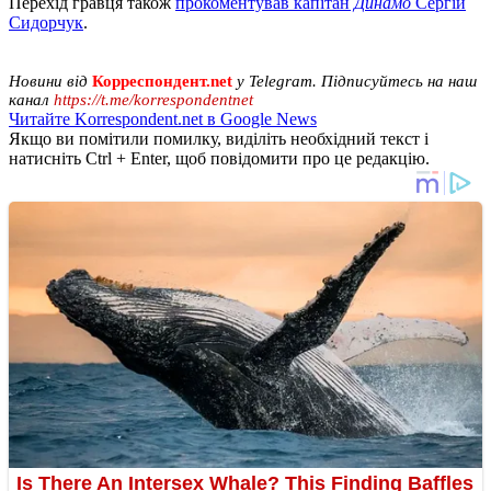
Перехід гравця також
прокоментував капітан
Динамо
Сергій
Сидорчук
.
Новини від
Корреспондент.net
у Telegram. Підписуйтесь на наш
канал
https://t.me/korrespondentnet
Читайте Korrespondent.net в Google News
Якщо ви помітили помилку, виділіть необхідний текст і
натисніть Ctrl + Enter, щоб повідомити про це редакцію.