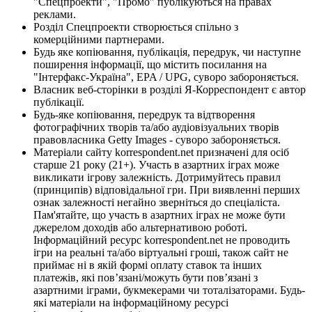
"Спецпроекти", "Промо" публікуються на правах
реклами.
Розділ Спецпроекти створюється спільно з
комерційними партнерами.
Будь яке копіювання, публікація, передрук, чи наступне
поширення інформації, що містить посилання на
"Інтерфакс-Україна", EPA / UPG, суворо забороняється.
Власник веб-сторінки в розділі Я-Корреспондент є автор
публікації.
Будь-яке копіювання, передрук та відтворення
фотографічних творів та/або аудіовізуальних творів
правовласника Getty Images - суворо забороняється.
Матеріали сайту korrespondent.net призначені для осіб
старше 21 року (21+). Участь в азартних іграх може
викликати ігрову залежність. Дотримуйтесь правил
(принципів) відповідальної гри. При виявленні перших
ознак залежності негайно зверніться до спеціаліста.
Пам'ятайте, що участь в азартних іграх не може бути
джерелом доходів або альтернативою роботі.
Інформаційний ресурс korrespondent.net не проводить
ігри на реальні та/або віртуальні гроші, також сайт не
приймає ні в якій формі оплату ставок та інших
платежів, які пов’язані/можуть бути пов’язані з
азартними іграми, букмекерами чи тоталізаторами. Будь-
які матеріали на інформаційному ресурсі