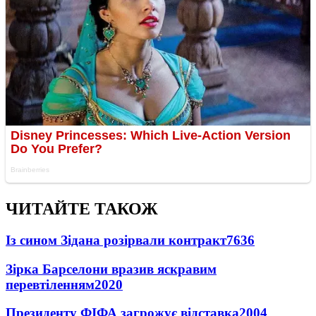
ЧИТАЙТЕ ТАКОЖ
Із сином Зідана розірвали контракт
7636
Зірка Барселони вразив яскравим
перевтіленням
2020
Президенту ФІФА загрожує відставка
2004