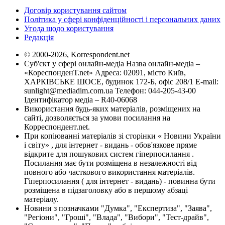
Договір користування сайтом
Політика у сфері конфіденційності і персональних даних
Угода щодо користування
Редакція
© 2000-2026, Korrespondent.net
Суб'єкт у сфері онлайн-медіа Назва онлайн-медіа –
«КореспонденТ.net» Адреса: 02091, місто Київ,
ХАРКІВСЬКЕ ШОСЕ, будинок 172-Б, офіс 208/1 E-mail:
sunlight@mediadim.com.ua
Телефон: 044-205-43-00
Ідентифікатор медіа – R40-06068
Використання будь-яких матеріалів, розміщених на
сайті, дозволяється за умови посилання на
Корреспондент.net.
При копіюванні матеріалів зі сторінки « Новини України
і світу» , для інтернет - видань - обов'язкове пряме
відкрите для пошукових систем гіперпосилання .
Посилання має бути розміщена в незалежності від
повного або часткового використання матеріалів.
Гіперпосилання ( для інтернет - видань) - повинна бути
розміщена в підзаголовку або в першому абзаці
матеріалу.
Новини з позначками "Думка", "Експертиза", "Заява",
"Регіони", "Гроші", "Влада", "Вибори", "Тест-драйв",