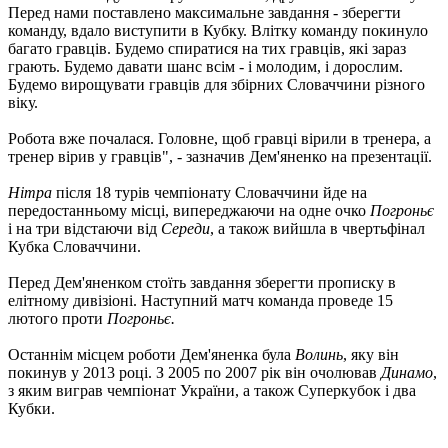
Перед нами поставлено максимальне завдання - зберегти
команду, вдало виступити в Кубку. Влітку команду покинуло
багато гравців. Будемо спиратися на тих гравців, які зараз
грають. Будемо давати шанс всім - і молодим, і дорослим.
Будемо вирощувати гравців для збірних Словаччини різного
віку.
Робота вже почалася. Головне, щоб гравці вірили в тренера, а
тренер вірив у гравців", - зазначив Дем'яненко на презентації.
Нітра
після 18 турів чемпіонату Словаччини йде на
передостанньому місці, випереджаючи на одне очко
Погроньє
і на три відстаючи від
Середи
, а також вийшла в чвертьфінал
Кубка Словаччини.
Перед Дем'яненком стоїть завдання зберегти прописку в
елітному дивізіоні. Наступний матч команда проведе 15
лютого проти
Погроньє.
Останнім місцем роботи Дем'яненка була
Волинь
, яку він
покинув у 2013 році. З 2005 по 2007 рік він очолював
Динамо
,
з яким виграв чемпіонат України, а також Суперкубок і два
Кубки.