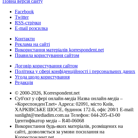
Повна версія сайту
Facebook
Twitter
RSS-стрічки
E-mail розсилка
Контакти
Реклама на сайті
Використання матеріалів korrespondent.net
Правила користування сайтом
Договір користування сайтом
Політика у сфері конфіденційності і персональних даних
Угода щодо користування
Редакція
© 2000-2026, Korrespondent.net
Суб'єкт у сфері онлайн-медіа Назва онлайн-медіа –
«КореспонденТ.net» Адреса: 02091, місто Київ,
ХАРКІВСЬКЕ ШОСЕ, будинок 172-Б, офіс 208/1 E-mail:
sunlight@mediadim.com.ua
Телефон: 044-205-43-00
Ідентифікатор медіа – R40-06068
Використання будь-яких матеріалів, розміщених на
сайті, дозволяється за умови посилання на
Корреспондент.net.