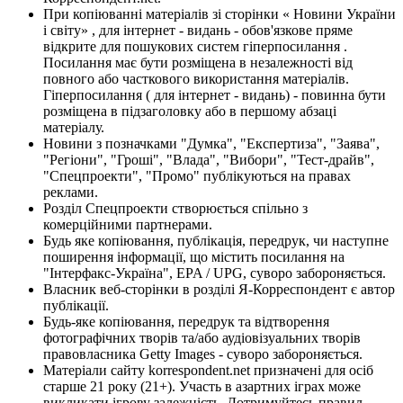
При копіюванні матеріалів зі сторінки « Новини України
і світу» , для інтернет - видань - обов'язкове пряме
відкрите для пошукових систем гіперпосилання .
Посилання має бути розміщена в незалежності від
повного або часткового використання матеріалів.
Гіперпосилання ( для інтернет - видань) - повинна бути
розміщена в підзаголовку або в першому абзаці
матеріалу.
Новини з позначками "Думка", "Експертиза", "Заява",
"Регіони", "Гроші", "Влада", "Вибори", "Тест-драйв",
"Спецпроекти", "Промо" публікуються на правах
реклами.
Розділ Спецпроекти створюється спільно з
комерційними партнерами.
Будь яке копіювання, публікація, передрук, чи наступне
поширення інформації, що містить посилання на
"Інтерфакс-Україна", EPA / UPG, суворо забороняється.
Власник веб-сторінки в розділі Я-Корреспондент є автор
публікації.
Будь-яке копіювання, передрук та відтворення
фотографічних творів та/або аудіовізуальних творів
правовласника Getty Images - суворо забороняється.
Матеріали сайту korrespondent.net призначені для осіб
старше 21 року (21+). Участь в азартних іграх може
викликати ігрову залежність. Дотримуйтесь правил