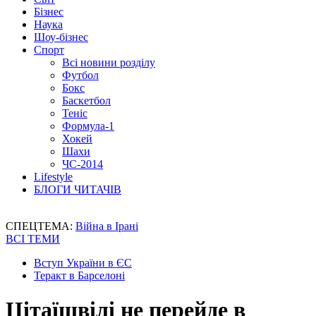
Бізнес
Наука
Шоу-бізнес
Спорт
Всі новини розділу
Футбол
Бокс
Баскетбол
Теніс
Формула-1
Хокей
Шахи
ЧС-2014
Lifestyle
БЛОГИ ЧИТАЧІВ
СПЕЦТЕМА:
Війна в Ірані
ВСІ ТЕМИ
Вступ України в ЄС
Теракт в Барселоні
Цітаїшвілі не перейде в