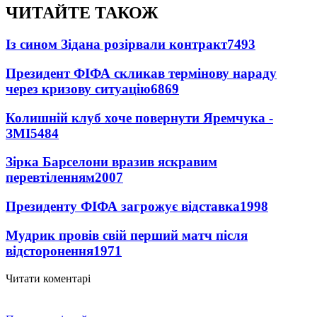
ЧИТАЙТЕ ТАКОЖ
Із сином Зідана розірвали контракт
7493
Президент ФІФА скликав термінову нараду
через кризову ситуацію
6869
Колишній клуб хоче повернути Яремчука -
ЗМІ
5484
Зірка Барселони вразив яскравим
перевтіленням
2007
Президенту ФІФА загрожує відставка
1998
Мудрик провів свій перший матч після
відсторонення
1971
Читати коментарі