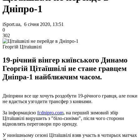
Дніпро-1
iSport.ua, 6 січня 2020, 13:51
0
302
Георгій Цітаїшвілі
19-річний вінгер київського Динамо
Георгій Цітаїшвілі не стане гравцем
Дніпра-1 найближчим часом.
Дніпряни все ще хочуть роздобути 19-річного гравця, але поки
не вдається узгодити трансфер з киянами.
За інформацією
fcdnipro.com
, на перший зимовий збір
Цітаїшвілі вирушить з "біло-синіми", після чого сторони
відновлять переговори про оренду.
У нинішньому сезоні Цітаїшвілі взяв участь в чотирьох матчах