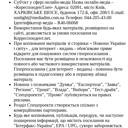
Суб'єкт у сфері онлайн-медіа Назва онлайн-медіа –
«КореспонденТ.net» Адреса: 02091, місто Київ,
ХАРКІВСЬКЕ ШОСЕ, будинок 172-Б, офіс 208/1 E-mail:
sunlight@mediadim.com.ua
Телефон: 044-205-43-00
Ідентифікатор медіа – R40-06068
Використання будь-яких матеріалів, розміщених на
сайті, дозволяється за умови посилання на
Корреспондент.net.
При копіюванні матеріалів зі сторінки « Новини України
і світу» , для інтернет - видань - обов'язкове пряме
відкрите для пошукових систем гіперпосилання .
Посилання має бути розміщена в незалежності від
повного або часткового використання матеріалів.
Гіперпосилання ( для інтернет - видань) - повинна бути
розміщена в підзаголовку або в першому абзаці
матеріалу.
Новини з позначками "Думка", "Експертиза", "Заява",
"Регіони", "Гроші", "Влада", "Вибори", "Тест-драйв",
"Спецпроекти", "Промо" публікуються на правах
реклами.
Розділ Спецпроекти створюється спільно з
комерційними партнерами.
Будь яке копіювання, публікація, передрук, чи наступне
поширення інформації, що містить посилання на
"Інтерфакс-Україна", EPA / UPG, суворо забороняється.