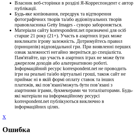
Власник веб-сторінки в розділі Я-Корреспондент є автор
публікації.
Будь-яке копіювання, передрук та відтворення
фотографічних творів та/або аудіовізуальних творів
правовласника Getty Images - суворо забороняється.
Матеріали сайту korrespondent.net призначені для осіб
старше 21 року (21+). Участь в азартних іграх може
викликати ігрову залежність. Дотримуйтесь правил
(принципів) відповідальної гри. При виявленні перших
ознак залежності негайно зверніться до спеціаліста.
Пам'ятайте, що участь в азартних іграх не може бути
джерелом доходів або альтернативою роботі.
Інформаційний ресурс korrespondent.net не проводить
ігри на реальні та/або віртуальні гроші, також сайт не
приймає ні в якій формі оплату ставок та інших
платежів, які пов’язані/можуть бути пов’язані з
азартними іграми, букмекерами чи тоталізаторами. Будь-
які матеріали на інформаційному ресурсі
korrespondent.net публікуються виключно в
інформаційних цілях.
X
Ошибка