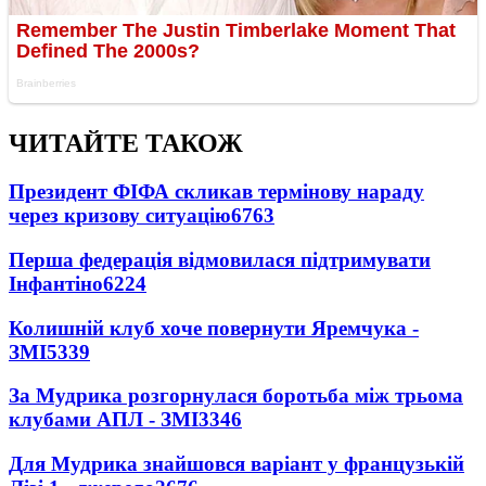
ЧИТАЙТЕ ТАКОЖ
Президент ФІФА скликав термінову нараду
через кризову ситуацію
6763
Перша федерація відмовилася підтримувати
Інфантіно
6224
Колишній клуб хоче повернути Яремчука -
ЗМІ
5339
За Мудрика розгорнулася боротьба між трьома
клубами АПЛ - ЗМІ
3346
Для Мудрика знайшовся варіант у французькій