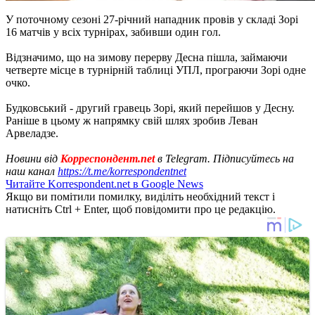
У поточному сезоні 27-річний нападник провів у складі Зорі
16 матчів у всіх турнірах, забивши один гол.
Відзначимо, що на зимову перерву Десна пішла, займаючи
четверте місце в турнірній таблиці УПЛ, програючи Зорі одне
очко.
Будковський - другий гравець Зорі, який перейшов у Десну.
Раніше в цьому ж напрямку свій шлях зробив Леван
Арвеладзе.
Новини від
Корреспондент.net
в Telegram. Підписуйтесь на
наш канал
https://t.me/korrespondentnet
Читайте Korrespondent.net в Google News
Якщо ви помітили помилку, виділіть необхідний текст і
натисніть Ctrl + Enter, щоб повідомити про це редакцію.