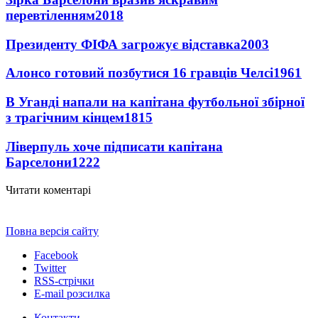
перевтіленням
2018
Президенту ФІФА загрожує відставка
2003
Алонсо готовий позбутися 16 гравців Челсі
1961
В Уганді напали на капітана футбольної збірної
з трагічним кінцем
1815
Ліверпуль хоче підписати капітана
Барселони
1222
Читати коментарі
Повна версія сайту
Facebook
Twitter
RSS-стрічки
E-mail розсилка
Контакти