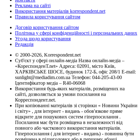
Реклама на сайті
Використання матеріалів korrespondent.net
Правила користування сайтом
Договір користування сайтом
Політика у сфері конфіденційності і персональних даних
Угода щодо користування
Редакція
© 2000-2026, Korrespondent.net
Суб'єкт у сфері онлайн-медіа Назва онлайн-медіа –
«КореспонденТ.net» Адреса: 02091, місто Київ,
ХАРКІВСЬКЕ ШОСЕ, будинок 172-Б, офіс 208/1 E-mail:
sunlight@mediadim.com.ua
Телефон: 044-205-43-00
Ідентифікатор медіа – R40-06068
Використання будь-яких матеріалів, розміщених на
сайті, дозволяється за умови посилання на
Корреспондент.net.
При копіюванні матеріалів зі сторінки « Новини України
і світу» , для інтернет - видань - обов'язкове пряме
відкрите для пошукових систем гіперпосилання .
Посилання має бути розміщена в незалежності від
повного або часткового використання матеріалів.
Гіперпосилання ( для інтернет - видань) - повинна бути
розміщена в підзаголовку або в першому абзаці