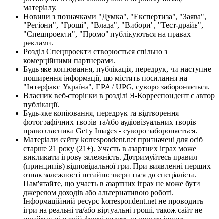
матеріалу.
Новини з позначками "Думка", "Експертиза", "Заява",
"Регіони", "Гроші", "Влада", "Вибори", "Тест-драйв",
"Спецпроекти", "Промо" публікуються на правах
реклами.
Розділ Спецпроекти створюється спільно з
комерційними партнерами.
Будь яке копіювання, публікація, передрук, чи наступне
поширення інформації, що містить посилання на
"Інтерфакс-Україна", EPA / UPG, суворо забороняється.
Власник веб-сторінки в розділі Я-Корреспондент є автор
публікації.
Будь-яке копіювання, передрук та відтворення
фотографічних творів та/або аудіовізуальних творів
правовласника Getty Images - суворо забороняється.
Матеріали сайту korrespondent.net призначені для осіб
старше 21 року (21+). Участь в азартних іграх може
викликати ігрову залежність. Дотримуйтесь правил
(принципів) відповідальної гри. При виявленні перших
ознак залежності негайно зверніться до спеціаліста.
Пам'ятайте, що участь в азартних іграх не може бути
джерелом доходів або альтернативою роботі.
Інформаційний ресурс korrespondent.net не проводить
ігри на реальні та/або віртуальні гроші, також сайт не
приймає ні в якій формі оплату ставок та інших