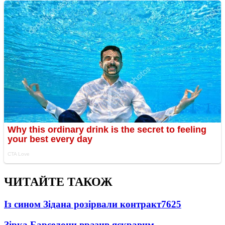
ЧИТАЙТЕ ТАКОЖ
Із сином Зідана розірвали контракт
7625
Зірка Барселони вразив яскравим